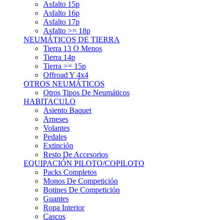
Asfalto 15p
Asfalto 16p
Asfalto 17p
Asfalto >= 18p
NEUMÁTICOS DE TIERRA
Tierra 13 O Menos
Tierra 14p
Tierra >= 15p
Offroad Y 4x4
OTROS NEUMÁTICOS
Otros Tipos De Neumáticos
HABITACULO
Asiento Baquet
Arneses
Volantes
Pedales
Extinción
Resto De Accesorios
EQUIPACIÓN PILOTO/COPILOTO
Packs Completos
Monos De Competición
Botines De Competición
Guantes
Ropa Interior
Cascos