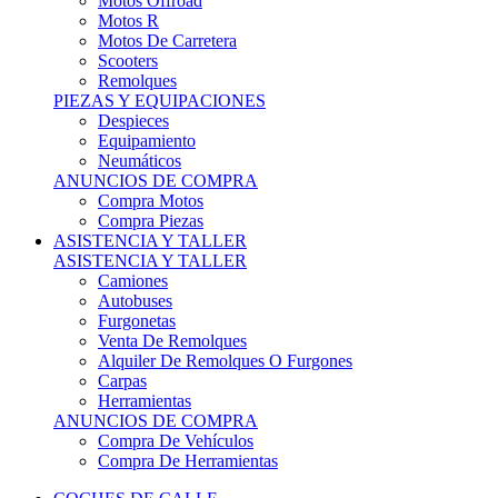
Motos Offroad
Motos R
Motos De Carretera
Scooters
Remolques
PIEZAS Y EQUIPACIONES
Despieces
Equipamiento
Neumáticos
ANUNCIOS DE COMPRA
Compra Motos
Compra Piezas
ASISTENCIA Y TALLER
ASISTENCIA Y TALLER
Camiones
Autobuses
Furgonetas
Venta De Remolques
Alquiler De Remolques O Furgones
Carpas
Herramientas
ANUNCIOS DE COMPRA
Compra De Vehículos
Compra De Herramientas