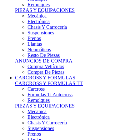
Remolques
PIEZAS Y EQUIPACIONES
Mecánica
Electrónica
Chasis Y Carrocería
Suspensiones
Frenos
Llantas
Neumáticos
Resto De Piezas
ANUNCIOS DE COMPRA
Compra Vehículos
Compra De Piezas
CARCROSS Y FÓRMULAS
CARCROSS Y FORMULAS TT
Carcross
Formulas Tt Autocross
Remolques
PIEZAS Y EQUIPACIONES
Mecanica
Electrónica
Chasis Y Carrocería
Suspensiones
Frenos
Llantas