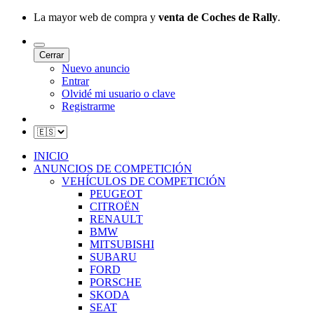
La mayor web de compra y
venta de Coches de Rally
.
Cerrar
Nuevo anuncio
Entrar
Olvidé mi usuario o clave
Registrarme
INICIO
ANUNCIOS DE COMPETICIÓN
VEHÍCULOS DE COMPETICIÓN
PEUGEOT
CITROËN
RENAULT
BMW
MITSUBISHI
SUBARU
FORD
PORSCHE
SKODA
SEAT