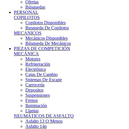
Ofertas
Búsquedas
PERSONAL
COPILOTOS
Copilotos Disponibles
Busqueda De Copilotos
MECANICOS
Mecánicos Disponibles
Búsqueda De Mecánicos
PIEZAS DE COMPETICIÓN
MECÁNICA
Motores
Refrigeración
Electrónica
Cajas De Cambio
Sistemas De Escape
Carrocería
Depositos
Suspensiones
Frenos
Iluminación
Llantas
NEUMÁTICOS DE ASFALTO
Asfalto 13 O Menos
Asfalto 14p