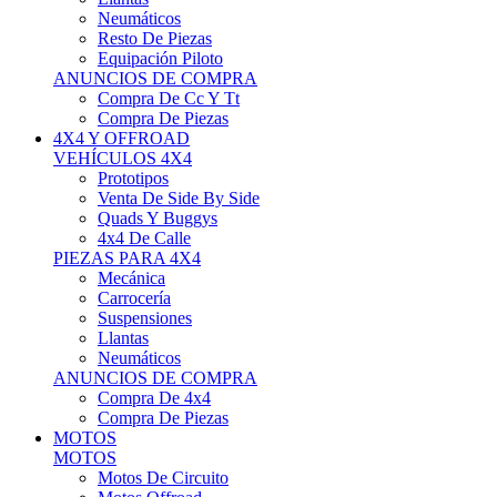
Neumáticos
Resto De Piezas
Equipación Piloto
ANUNCIOS DE COMPRA
Compra De Cc Y Tt
Compra De Piezas
4X4 Y OFFROAD
VEHÍCULOS 4X4
Prototipos
Venta De Side By Side
Quads Y Buggys
4x4 De Calle
PIEZAS PARA 4X4
Mecánica
Carrocería
Suspensiones
Llantas
Neumáticos
ANUNCIOS DE COMPRA
Compra De 4x4
Compra De Piezas
MOTOS
MOTOS
Motos De Circuito