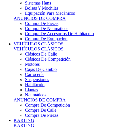
Sistemas Hans
Bolsas Y Mochilas
Equipación Para Mecánicos
ANUNCIOS DE COMPRA
Compra De Piezas
Compra De Neumáticos
Compra De Accesorios De Habitáculo
Compra De Equipación
VEHÍCULOS CLÁSICOS
VEHÍCULOS CLÁSICOS
Clásicos De Calle
Clásicos De Competición
Motores
Cajas De Cambio
Carrocería
Suspensiones
Habitáculo
Llantas
Neumáticos
ANUNCIOS DE COMPRA
Compra De Competición
Compra De Calle
Compra De Piezas
KARTING
KARTING