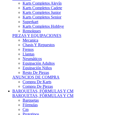
Karts Completos Alevín
Karts Completos Cadete
Karts Completos Junior
Karts Completos Senior
Superkart
Karts Completos Hobbye
Remolques
PIEZAS Y EQUIPACIONES
Mecanica
Chasis Y Repuestos
Frenos
Llantas
Neumáticos
Equipación Adultos
Equipación Niños
Resto De Piezas
ANUNCIOS DE COMPRA
Compra De Karts
Compra De Piezas
BARQUETAS, FÓRMULAS Y CM
BARQUETAS, FÓRMULAS Y CM
Barquetas
Fórmulas
Cm
Prototipos