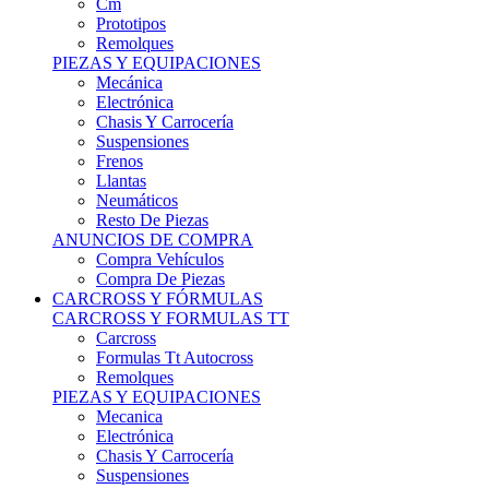
Remolques
PIEZAS Y EQUIPACIONES
Mecánica
Electrónica
Chasis Y Carrocería
Suspensiones
Frenos
Llantas
Neumáticos
Resto De Piezas
ANUNCIOS DE COMPRA
Compra Vehículos
Compra De Piezas
CARCROSS Y FÓRMULAS
CARCROSS Y FORMULAS TT
Carcross
Formulas Tt Autocross
Remolques
PIEZAS Y EQUIPACIONES
Mecanica
Electrónica
Chasis Y Carrocería
Suspensiones
Frenos
Llantas