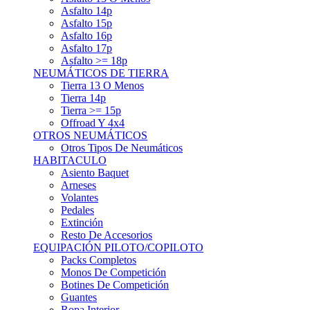
Asfalto 15p
Asfalto 16p
Asfalto 17p
Asfalto >= 18p
NEUMÁTICOS DE TIERRA
Tierra 13 O Menos
Tierra 14p
Tierra >= 15p
Offroad Y 4x4
OTROS NEUMÁTICOS
Otros Tipos De Neumáticos
HABITACULO
Asiento Baquet
Arneses
Volantes
Pedales
Extinción
Resto De Accesorios
EQUIPACIÓN PILOTO/COPILOTO
Packs Completos
Monos De Competición
Botines De Competición
Guantes
Ropa Interior
Cascos