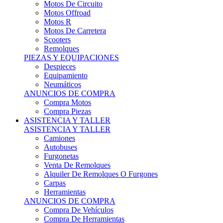
Motos Offroad
Motos R
Motos De Carretera
Scooters
Remolques
PIEZAS Y EQUIPACIONES
Despieces
Equipamiento
Neumáticos
ANUNCIOS DE COMPRA
Compra Motos
Compra Piezas
ASISTENCIA Y TALLER
ASISTENCIA Y TALLER
Camiones
Autobuses
Furgonetas
Venta De Remolques
Alquiler De Remolques O Furgones
Carpas
Herramientas
ANUNCIOS DE COMPRA
Compra De Vehículos
Compra De Herramientas