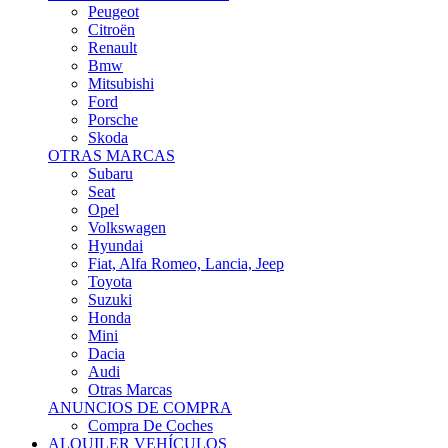
Citroën
Renault
Bmw
Mitsubishi
Ford
Porsche
Skoda
OTRAS MARCAS
Subaru
Seat
Opel
Volkswagen
Hyundai
Fiat, Alfa Romeo, Lancia, Jeep
Toyota
Suzuki
Honda
Mini
Dacia
Audi
Otras Marcas
ANUNCIOS DE COMPRA
Compra De Coches
ALQUILER VEHÍCULOS
ALQUILER VEHÍCULOS