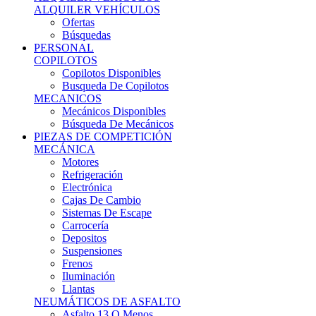
Ofertas
Búsquedas
PERSONAL
COPILOTOS
Copilotos Disponibles
Busqueda De Copilotos
MECANICOS
Mecánicos Disponibles
Búsqueda De Mecánicos
PIEZAS DE COMPETICIÓN
MECÁNICA
Motores
Refrigeración
Electrónica
Cajas De Cambio
Sistemas De Escape
Carrocería
Depositos
Suspensiones
Frenos
Iluminación
Llantas
NEUMÁTICOS DE ASFALTO
Asfalto 13 O Menos
Asfalto 14p