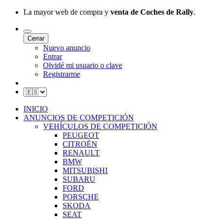
La mayor web de compra y
venta de Coches de Rally
.
Cerrar
Nuevo anuncio
Entrar
Olvidé mi usuario o clave
Registrarme
INICIO
ANUNCIOS DE COMPETICIÓN
VEHÍCULOS DE COMPETICIÓN
PEUGEOT
CITROËN
RENAULT
BMW
MITSUBISHI
SUBARU
FORD
PORSCHE
SKODA
SEAT