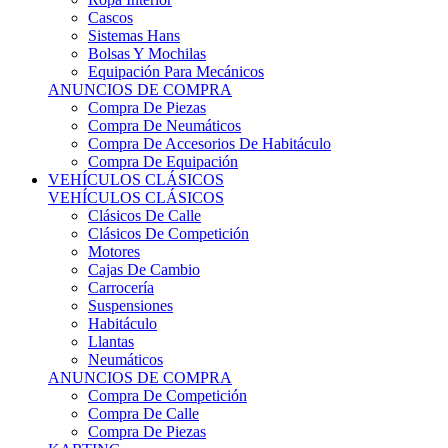
Sistemas Hans
Bolsas Y Mochilas
Equipación Para Mecánicos
ANUNCIOS DE COMPRA
Compra De Piezas
Compra De Neumáticos
Compra De Accesorios De Habitáculo
Compra De Equipación
VEHÍCULOS CLÁSICOS
VEHÍCULOS CLÁSICOS
Clásicos De Calle
Clásicos De Competición
Motores
Cajas De Cambio
Carrocería
Suspensiones
Habitáculo
Llantas
Neumáticos
ANUNCIOS DE COMPRA
Compra De Competición
Compra De Calle
Compra De Piezas
KARTING
KARTING