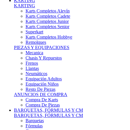
Karts Completos Alevín
Karts Completos Cadete
Karts Completos Junior
Karts Completos Senior
Superkart
Karts Completos Hobbye
Remolques
PIEZAS Y EQUIPACIONES
Mecanica
Chasis Y Repuestos
Frenos
Llantas
Neumáticos
Equipación Adultos
Equipación Niños
Resto De Piezas
ANUNCIOS DE COMPRA
Compra De Karts
Compra De Piezas
BARQUETAS, FÓRMULAS Y CM
BARQUETAS, FÓRMULAS Y CM
Barquetas
Fórmulas
Cm
Prototipos