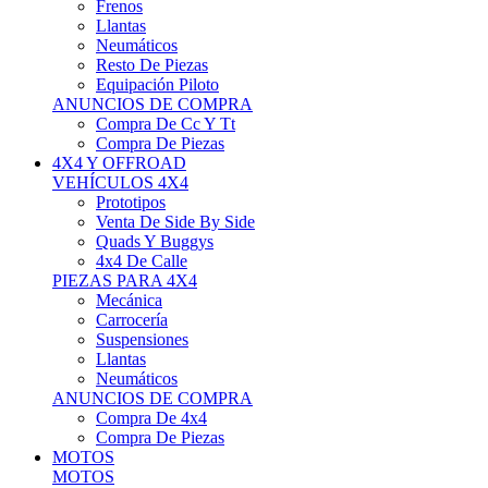
Neumáticos
Resto De Piezas
Equipación Piloto
ANUNCIOS DE COMPRA
Compra De Cc Y Tt
Compra De Piezas
4X4 Y OFFROAD
VEHÍCULOS 4X4
Prototipos
Venta De Side By Side
Quads Y Buggys
4x4 De Calle
PIEZAS PARA 4X4
Mecánica
Carrocería
Suspensiones
Llantas
Neumáticos
ANUNCIOS DE COMPRA
Compra De 4x4
Compra De Piezas
MOTOS
MOTOS
Motos De Circuito