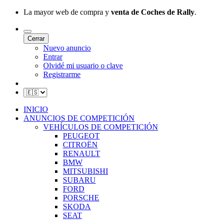
La mayor web de compra y
venta de Coches de Rally
.
Cerrar
Nuevo anuncio
Entrar
Olvidé mi usuario o clave
Registrarme
INICIO
ANUNCIOS DE COMPETICIÓN
VEHÍCULOS DE COMPETICIÓN
PEUGEOT
CITROËN
RENAULT
BMW
MITSUBISHI
SUBARU
FORD
PORSCHE
SKODA
SEAT