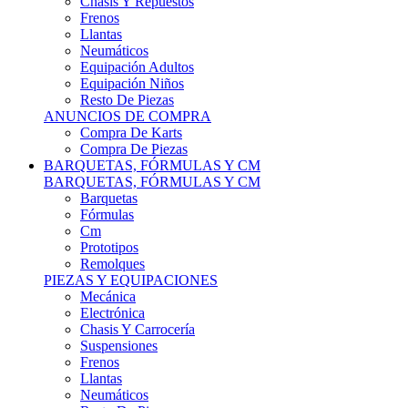
Remolques
PIEZAS Y EQUIPACIONES
Mecánica
Electrónica
Chasis Y Carrocería
Suspensiones
Frenos
Llantas
Neumáticos
Resto De Piezas
ANUNCIOS DE COMPRA
Compra Vehículos
Compra De Piezas
CARCROSS Y FÓRMULAS
CARCROSS Y FORMULAS TT
Carcross
Formulas Tt Autocross
Remolques
PIEZAS Y EQUIPACIONES
Mecanica
Electrónica
Chasis Y Carrocería
Suspensiones
Frenos
Llantas