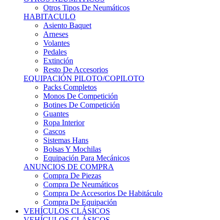
Sistemas Hans
Bolsas Y Mochilas
Equipación Para Mecánicos
ANUNCIOS DE COMPRA
Compra De Piezas
Compra De Neumáticos
Compra De Accesorios De Habitáculo
Compra De Equipación
VEHÍCULOS CLÁSICOS
VEHÍCULOS CLÁSICOS
Clásicos De Calle
Clásicos De Competición
Motores
Cajas De Cambio
Carrocería
Suspensiones
Habitáculo
Llantas
Neumáticos
ANUNCIOS DE COMPRA
Compra De Competición
Compra De Calle
Compra De Piezas
KARTING
KARTING