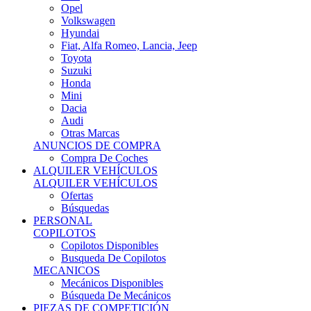
Ofertas
Búsquedas
PERSONAL
COPILOTOS
Copilotos Disponibles
Busqueda De Copilotos
MECANICOS
Mecánicos Disponibles
Búsqueda De Mecánicos
PIEZAS DE COMPETICIÓN
MECÁNICA
Motores
Refrigeración
Electrónica
Cajas De Cambio
Sistemas De Escape
Carrocería
Depositos
Suspensiones
Frenos
Iluminación
Llantas
NEUMÁTICOS DE ASFALTO
Asfalto 13 O Menos
Asfalto 14p