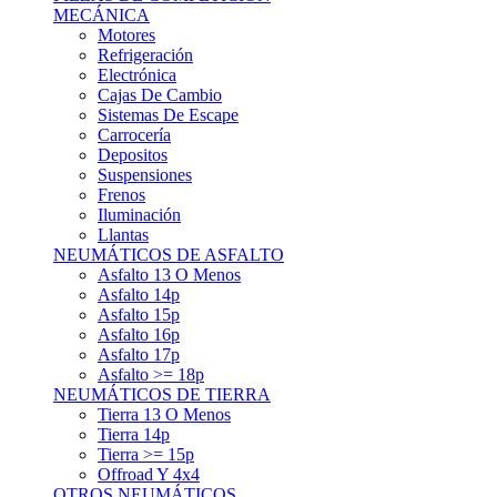
Asfalto 15p
Asfalto 16p
Asfalto 17p
Asfalto >= 18p
NEUMÁTICOS DE TIERRA
Tierra 13 O Menos
Tierra 14p
Tierra >= 15p
Offroad Y 4x4
OTROS NEUMÁTICOS
Otros Tipos De Neumáticos
HABITACULO
Asiento Baquet
Arneses
Volantes
Pedales
Extinción
Resto De Accesorios
EQUIPACIÓN PILOTO/COPILOTO
Packs Completos
Monos De Competición
Botines De Competición
Guantes
Ropa Interior
Cascos