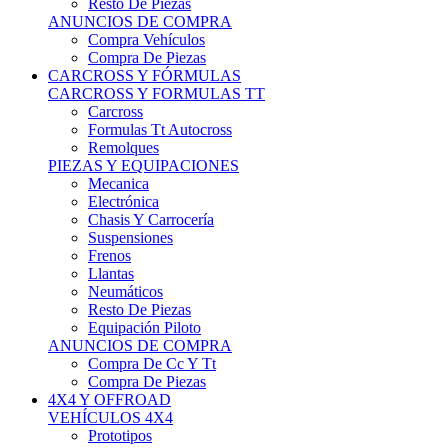
Neumáticos
Resto De Piezas
Equipación Piloto
ANUNCIOS DE COMPRA
Compra De Cc Y Tt
Compra De Piezas
4X4 Y OFFROAD
VEHÍCULOS 4X4
Prototipos
Venta De Side By Side
Quads Y Buggys
4x4 De Calle
PIEZAS PARA 4X4
Mecánica
Carrocería
Suspensiones
Llantas
Neumáticos
ANUNCIOS DE COMPRA
Compra De 4x4
Compra De Piezas
MOTOS
MOTOS
Motos De Circuito