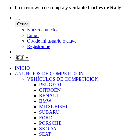
La mayor web de compra y
venta de Coches de Rally
.
Cerrar
Nuevo anuncio
Entrar
Olvidé mi usuario o clave
Registrarme
INICIO
ANUNCIOS DE COMPETICIÓN
VEHÍCULOS DE COMPETICIÓN
PEUGEOT
CITROËN
RENAULT
BMW
MITSUBISHI
SUBARU
FORD
PORSCHE
SKODA
SEAT