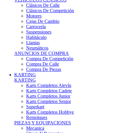
Karts Completos Alevín
Karts Completos Cadete
Karts Completos Junior
Karts Completos Senior
Superkart
Karts Completos Hobbye
Remolques
PIEZAS Y EQUIPACIONES
Mecanica
Chasis Y Repuestos
Frenos
Llantas
Neumáticos
Equipación Adultos
Equipación Niños
Resto De Piezas
ANUNCIOS DE COMPRA
Compra De Karts
Compra De Piezas
BARQUETAS, FÓRMULAS Y CM
BARQUETAS, FÓRMULAS Y CM
Barquetas
Fórmulas
Cm
Prototipos