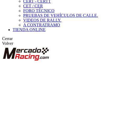
CERT - CERTT
CET / CER
FORO TÉCNICO
PRUEBAS DE VEHÍCULOS DE CALLE.
VIDEOS DE RALLY.
A CONTRATRAMO
TIENDA ONLINE
Cerrar
Volver
BUSCAR
ANUNCIOS DE COMPETICIÓN
VEHÍCULOS DE COMPETICIÓN
MARCAS DESTACADAS
Peugeot