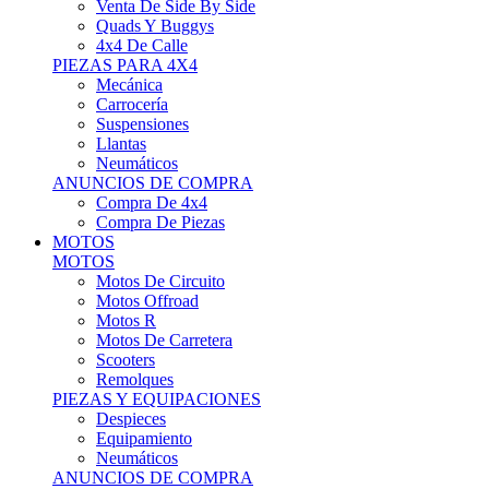
Motos Offroad
Motos R
Motos De Carretera
Scooters
Remolques
PIEZAS Y EQUIPACIONES
Despieces
Equipamiento
Neumáticos
ANUNCIOS DE COMPRA
Compra Motos
Compra Piezas
ASISTENCIA Y TALLER
ASISTENCIA Y TALLER
Camiones
Autobuses
Furgonetas
Venta De Remolques
Alquiler De Remolques O Furgones
Carpas
Herramientas
ANUNCIOS DE COMPRA
Compra De Vehículos
Compra De Herramientas