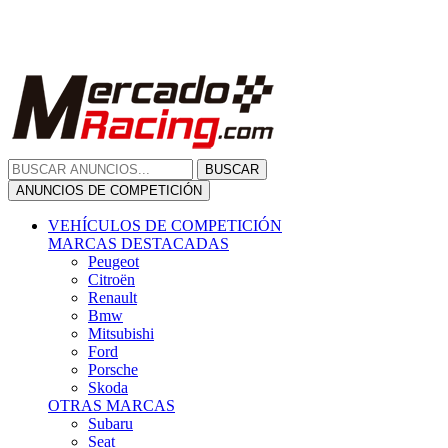
Citroën
Renault
Bmw
Mitsubishi
Ford
Porsche
Skoda
OTRAS MARCAS
Subaru
Seat
Opel
Volkswagen
Hyundai
Fiat, Alfa Romeo, Lancia, Jeep
Toyota
Suzuki
Honda
Mini
Dacia
Audi
Otras Marcas
ANUNCIOS DE COMPRA
Compra De Coches
ALQUILER VEHÍCULOS
ALQUILER VEHÍCULOS