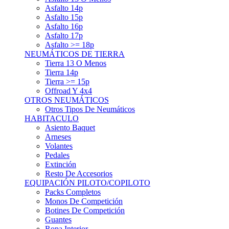
Asfalto 15p
Asfalto 16p
Asfalto 17p
Asfalto >= 18p
NEUMÁTICOS DE TIERRA
Tierra 13 O Menos
Tierra 14p
Tierra >= 15p
Offroad Y 4x4
OTROS NEUMÁTICOS
Otros Tipos De Neumáticos
HABITACULO
Asiento Baquet
Arneses
Volantes
Pedales
Extinción
Resto De Accesorios
EQUIPACIÓN PILOTO/COPILOTO
Packs Completos
Monos De Competición
Botines De Competición
Guantes
Ropa Interior
Cascos