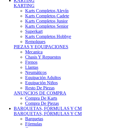
Karts Completos Alevín
Karts Completos Cadete
Karts Completos Junior
Karts Completos Senior
Superkart
Karts Completos Hobbye
Remolques
PIEZAS Y EQUIPACIONES
Mecanica
Chasis Y Repuestos
Frenos
Llantas
Neumáticos
Equipación Adultos
Equipación Niños
Resto De Piezas
ANUNCIOS DE COMPRA
Compra De Karts
Compra De Piezas
BARQUETAS, FÓRMULAS Y CM
BARQUETAS, FÓRMULAS Y CM
Barquetas
Fórmulas
Cm
Prototipos