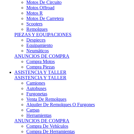
Motos Offroad
Motos R
Motos De Carretera
Scooters
Remolques
PIEZAS Y EQUIPACIONES
Despieces
Equipamiento
Neumáticos
ANUNCIOS DE COMPRA
Compra Motos
Compra Piezas
ASISTENCIA Y TALLER
ASISTENCIA Y TALLER
Camiones
Autobuses
Furgonetas
Venta De Remolques
Alquiler De Remolques O Furgones
Carpas
Herramientas
ANUNCIOS DE COMPRA
Compra De Vehículos
Compra De Herramientas