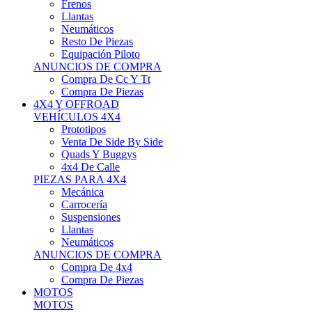
Neumáticos
Resto De Piezas
Equipación Piloto
ANUNCIOS DE COMPRA
Compra De Cc Y Tt
Compra De Piezas
4X4 Y OFFROAD
VEHÍCULOS 4X4
Prototipos
Venta De Side By Side
Quads Y Buggys
4x4 De Calle
PIEZAS PARA 4X4
Mecánica
Carrocería
Suspensiones
Llantas
Neumáticos
ANUNCIOS DE COMPRA
Compra De 4x4
Compra De Piezas
MOTOS
MOTOS
Motos De Circuito