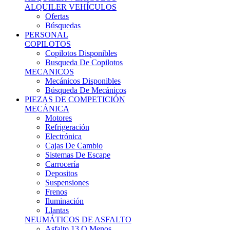
Ofertas
Búsquedas
PERSONAL
COPILOTOS
Copilotos Disponibles
Busqueda De Copilotos
MECANICOS
Mecánicos Disponibles
Búsqueda De Mecánicos
PIEZAS DE COMPETICIÓN
MECÁNICA
Motores
Refrigeración
Electrónica
Cajas De Cambio
Sistemas De Escape
Carrocería
Depositos
Suspensiones
Frenos
Iluminación
Llantas
NEUMÁTICOS DE ASFALTO
Asfalto 13 O Menos
Asfalto 14p