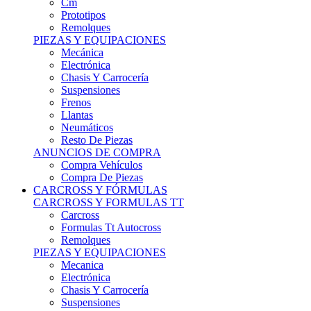
Remolques
PIEZAS Y EQUIPACIONES
Mecánica
Electrónica
Chasis Y Carrocería
Suspensiones
Frenos
Llantas
Neumáticos
Resto De Piezas
ANUNCIOS DE COMPRA
Compra Vehículos
Compra De Piezas
CARCROSS Y FÓRMULAS
CARCROSS Y FORMULAS TT
Carcross
Formulas Tt Autocross
Remolques
PIEZAS Y EQUIPACIONES
Mecanica
Electrónica
Chasis Y Carrocería
Suspensiones
Frenos
Llantas