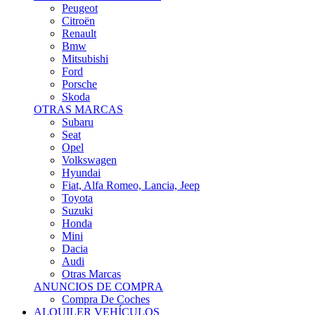
Citroën
Renault
Bmw
Mitsubishi
Ford
Porsche
Skoda
OTRAS MARCAS
Subaru
Seat
Opel
Volkswagen
Hyundai
Fiat, Alfa Romeo, Lancia, Jeep
Toyota
Suzuki
Honda
Mini
Dacia
Audi
Otras Marcas
ANUNCIOS DE COMPRA
Compra De Coches
ALQUILER VEHÍCULOS
ALQUILER VEHÍCULOS