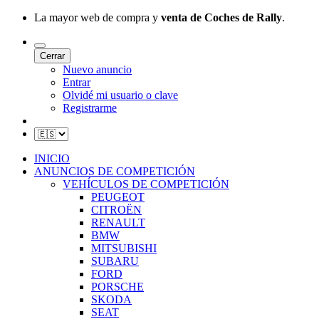
La mayor web de compra y
venta de Coches de Rally
.
Cerrar
Nuevo anuncio
Entrar
Olvidé mi usuario o clave
Registrarme
INICIO
ANUNCIOS DE COMPETICIÓN
VEHÍCULOS DE COMPETICIÓN
PEUGEOT
CITROËN
RENAULT
BMW
MITSUBISHI
SUBARU
FORD
PORSCHE
SKODA
SEAT