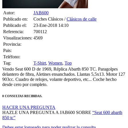
Autor:
JAB600
Publicado en:
Coches Clásicos /
Clásicos de calle
Publicado el:
23-Ene-2018 14:10
Referencia:
700112
Visualizaciones:
4569
Provincia:
Pais:
Teléfono:
Tag:
T-Shirt
,
Women
,
Top
Vendo Seat 600 D de 1969, Réplica Abarth 850 TC. Paragolpes
delantero de fibra, Aletines ensanchados. Llantas 5,5x13. Motor 127
903cc. Cuadro de relojes, volante deportivo, etc... Coche hecho
desde cero por completo.
0 CONSULTAS RECIBIDAS.
HACER UNA PREGUNTA
HAZLE UNA PREGUNTA A JAB600 SOBRE
“Seat 600 abarth
850 tc”
Debes estar logueado para poder realizar la consulta