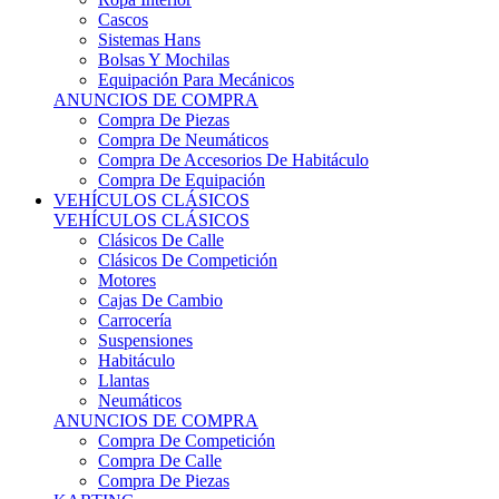
Sistemas Hans
Bolsas Y Mochilas
Equipación Para Mecánicos
ANUNCIOS DE COMPRA
Compra De Piezas
Compra De Neumáticos
Compra De Accesorios De Habitáculo
Compra De Equipación
VEHÍCULOS CLÁSICOS
VEHÍCULOS CLÁSICOS
Clásicos De Calle
Clásicos De Competición
Motores
Cajas De Cambio
Carrocería
Suspensiones
Habitáculo
Llantas
Neumáticos
ANUNCIOS DE COMPRA
Compra De Competición
Compra De Calle
Compra De Piezas
KARTING
KARTING