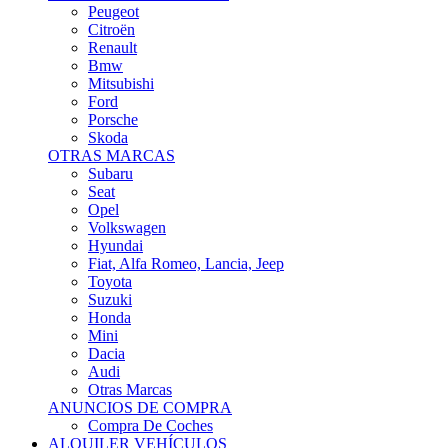
Citroën
Renault
Bmw
Mitsubishi
Ford
Porsche
Skoda
OTRAS MARCAS
Subaru
Seat
Opel
Volkswagen
Hyundai
Fiat, Alfa Romeo, Lancia, Jeep
Toyota
Suzuki
Honda
Mini
Dacia
Audi
Otras Marcas
ANUNCIOS DE COMPRA
Compra De Coches
ALQUILER VEHÍCULOS
ALQUILER VEHÍCULOS