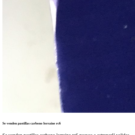
Se venden pastillas carbono lorraine rc6
Se venden pastillas carbono lorraine rc6 nuevas a estrenar!! validas
para frenos brembo 4 pistones tlfno:635285390