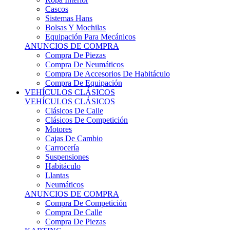
Sistemas Hans
Bolsas Y Mochilas
Equipación Para Mecánicos
ANUNCIOS DE COMPRA
Compra De Piezas
Compra De Neumáticos
Compra De Accesorios De Habitáculo
Compra De Equipación
VEHÍCULOS CLÁSICOS
VEHÍCULOS CLÁSICOS
Clásicos De Calle
Clásicos De Competición
Motores
Cajas De Cambio
Carrocería
Suspensiones
Habitáculo
Llantas
Neumáticos
ANUNCIOS DE COMPRA
Compra De Competición
Compra De Calle
Compra De Piezas
KARTING
KARTING