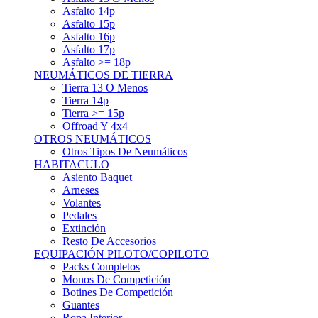
Asfalto 15p
Asfalto 16p
Asfalto 17p
Asfalto >= 18p
NEUMÁTICOS DE TIERRA
Tierra 13 O Menos
Tierra 14p
Tierra >= 15p
Offroad Y 4x4
OTROS NEUMÁTICOS
Otros Tipos De Neumáticos
HABITACULO
Asiento Baquet
Arneses
Volantes
Pedales
Extinción
Resto De Accesorios
EQUIPACIÓN PILOTO/COPILOTO
Packs Completos
Monos De Competición
Botines De Competición
Guantes
Ropa Interior
Cascos