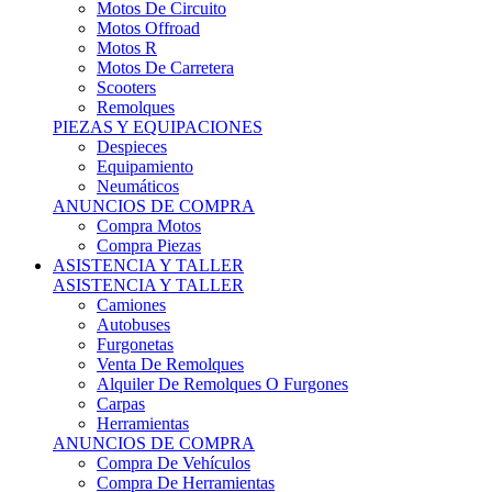
Motos Offroad
Motos R
Motos De Carretera
Scooters
Remolques
PIEZAS Y EQUIPACIONES
Despieces
Equipamiento
Neumáticos
ANUNCIOS DE COMPRA
Compra Motos
Compra Piezas
ASISTENCIA Y TALLER
ASISTENCIA Y TALLER
Camiones
Autobuses
Furgonetas
Venta De Remolques
Alquiler De Remolques O Furgones
Carpas
Herramientas
ANUNCIOS DE COMPRA
Compra De Vehículos
Compra De Herramientas