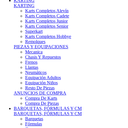
Karts Completos Alevín
Karts Completos Cadete
Karts Completos Junior
Karts Completos Senior
Superkart
Karts Completos Hobbye
Remolques
PIEZAS Y EQUIPACIONES
Mecanica
Chasis Y Repuestos
Frenos
Llantas
Neumáticos
Equipación Adultos
Equipación Niños
Resto De Piezas
ANUNCIOS DE COMPRA
Compra De Karts
Compra De Piezas
BARQUETAS, FÓRMULAS Y CM
BARQUETAS, FÓRMULAS Y CM
Barquetas
Fórmulas
Cm
Prototipos