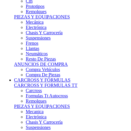
Remolques
PIEZAS Y EQUIPACIONES
Mecánica
Electrónica
Chasis Y Carrocería
Suspensiones
Frenos
Llantas
Neumáticos
Resto De Piezas
ANUNCIOS DE COMPRA
Compra Vehículos
Compra De Piezas
CARCROSS Y FÓRMULAS
CARCROSS Y FORMULAS TT
Carcross
Formulas Tt Autocross
Remolques
PIEZAS Y EQUIPACIONES
Mecanica
Electrónica
Chasis Y Carrocería
Suspensiones
Frenos
Llantas