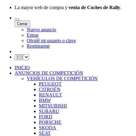
La mayor web de compra y
venta de Coches de Rally
.
Cerrar
Nuevo anuncio
Entrar
Olvidé mi usuario o clave
Registrarme
INICIO
ANUNCIOS DE COMPETICIÓN
VEHÍCULOS DE COMPETICIÓN
PEUGEOT
CITROËN
RENAULT
BMW
MITSUBISHI
SUBARU
FORD
PORSCHE
SKODA
SEAT