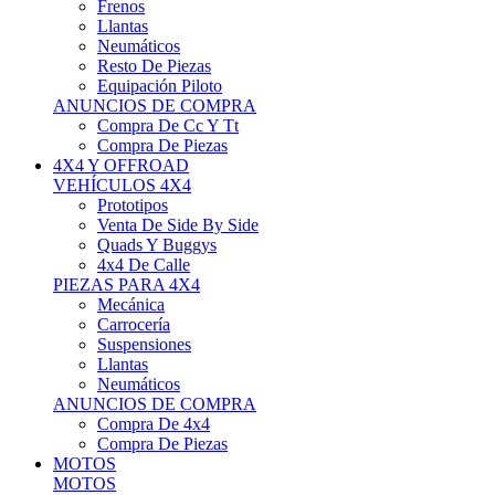
Neumáticos
Resto De Piezas
Equipación Piloto
ANUNCIOS DE COMPRA
Compra De Cc Y Tt
Compra De Piezas
4X4 Y OFFROAD
VEHÍCULOS 4X4
Prototipos
Venta De Side By Side
Quads Y Buggys
4x4 De Calle
PIEZAS PARA 4X4
Mecánica
Carrocería
Suspensiones
Llantas
Neumáticos
ANUNCIOS DE COMPRA
Compra De 4x4
Compra De Piezas
MOTOS
MOTOS
Motos De Circuito