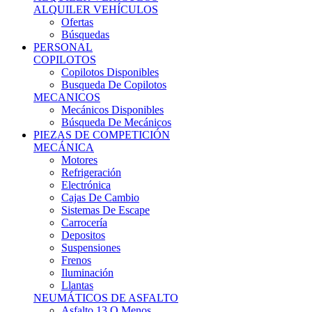
Ofertas
Búsquedas
PERSONAL
COPILOTOS
Copilotos Disponibles
Busqueda De Copilotos
MECANICOS
Mecánicos Disponibles
Búsqueda De Mecánicos
PIEZAS DE COMPETICIÓN
MECÁNICA
Motores
Refrigeración
Electrónica
Cajas De Cambio
Sistemas De Escape
Carrocería
Depositos
Suspensiones
Frenos
Iluminación
Llantas
NEUMÁTICOS DE ASFALTO
Asfalto 13 O Menos
Asfalto 14p