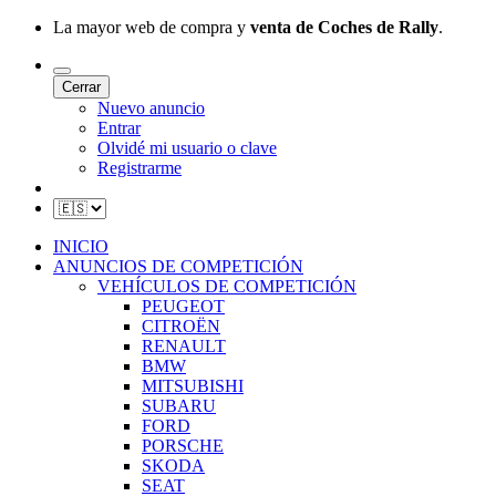
La mayor web de compra y
venta de Coches de Rally
.
Cerrar
Nuevo anuncio
Entrar
Olvidé mi usuario o clave
Registrarme
INICIO
ANUNCIOS DE COMPETICIÓN
VEHÍCULOS DE COMPETICIÓN
PEUGEOT
CITROËN
RENAULT
BMW
MITSUBISHI
SUBARU
FORD
PORSCHE
SKODA
SEAT