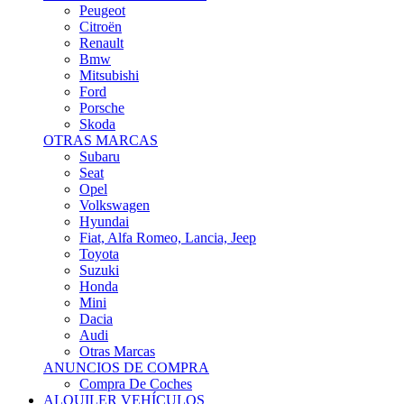
Citroën
Renault
Bmw
Mitsubishi
Ford
Porsche
Skoda
OTRAS MARCAS
Subaru
Seat
Opel
Volkswagen
Hyundai
Fiat, Alfa Romeo, Lancia, Jeep
Toyota
Suzuki
Honda
Mini
Dacia
Audi
Otras Marcas
ANUNCIOS DE COMPRA
Compra De Coches
ALQUILER VEHÍCULOS
ALQUILER VEHÍCULOS