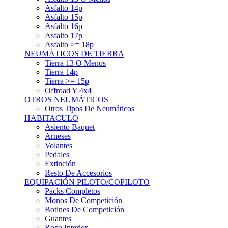
Asfalto 15p
Asfalto 16p
Asfalto 17p
Asfalto >= 18p
NEUMÁTICOS DE TIERRA
Tierra 13 O Menos
Tierra 14p
Tierra >= 15p
Offroad Y 4x4
OTROS NEUMÁTICOS
Otros Tipos De Neumáticos
HABITACULO
Asiento Baquet
Arneses
Volantes
Pedales
Extinción
Resto De Accesorios
EQUIPACIÓN PILOTO/COPILOTO
Packs Completos
Monos De Competición
Botines De Competición
Guantes
Ropa Interior
Cascos