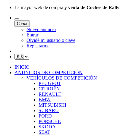
La mayor web de compra y
venta de Coches de Rally
.
Cerrar
Nuevo anuncio
Entrar
Olvidé mi usuario o clave
Registrarme
INICIO
ANUNCIOS DE COMPETICIÓN
VEHÍCULOS DE COMPETICIÓN
PEUGEOT
CITROËN
RENAULT
BMW
MITSUBISHI
SUBARU
FORD
PORSCHE
SKODA
SEAT