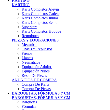
Karts Completos Alevín
Karts Completos Cadete
Karts Completos Junior
Karts Completos Senior
Superkart
Karts Completos Hobbye
Remolques
PIEZAS Y EQUIPACIONES
Mecanica
Chasis Y Repuestos
Frenos
Llantas
Neumáticos
Equipación Adultos
Equipación Niños
Resto De Piezas
ANUNCIOS DE COMPRA
Compra De Karts
Compra De Piezas
BARQUETAS, FÓRMULAS Y CM
BARQUETAS, FÓRMULAS Y CM
Barquetas
Fórmulas
Cm
Prototipos