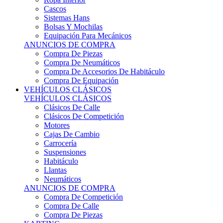
Sistemas Hans
Bolsas Y Mochilas
Equipación Para Mecánicos
ANUNCIOS DE COMPRA
Compra De Piezas
Compra De Neumáticos
Compra De Accesorios De Habitáculo
Compra De Equipación
VEHÍCULOS CLÁSICOS
VEHÍCULOS CLÁSICOS
Clásicos De Calle
Clásicos De Competición
Motores
Cajas De Cambio
Carrocería
Suspensiones
Habitáculo
Llantas
Neumáticos
ANUNCIOS DE COMPRA
Compra De Competición
Compra De Calle
Compra De Piezas
KARTING
KARTING