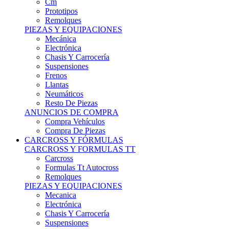
Remolques
PIEZAS Y EQUIPACIONES
Mecánica
Electrónica
Chasis Y Carrocería
Suspensiones
Frenos
Llantas
Neumáticos
Resto De Piezas
ANUNCIOS DE COMPRA
Compra Vehículos
Compra De Piezas
CARCROSS Y FÓRMULAS
CARCROSS Y FORMULAS TT
Carcross
Formulas Tt Autocross
Remolques
PIEZAS Y EQUIPACIONES
Mecanica
Electrónica
Chasis Y Carrocería
Suspensiones
Frenos
Llantas