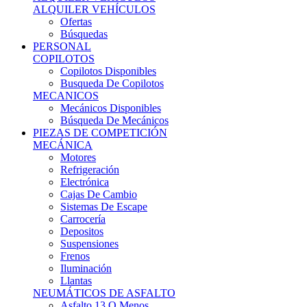
Ofertas
Búsquedas
PERSONAL
COPILOTOS
Copilotos Disponibles
Busqueda De Copilotos
MECANICOS
Mecánicos Disponibles
Búsqueda De Mecánicos
PIEZAS DE COMPETICIÓN
MECÁNICA
Motores
Refrigeración
Electrónica
Cajas De Cambio
Sistemas De Escape
Carrocería
Depositos
Suspensiones
Frenos
Iluminación
Llantas
NEUMÁTICOS DE ASFALTO
Asfalto 13 O Menos
Asfalto 14p