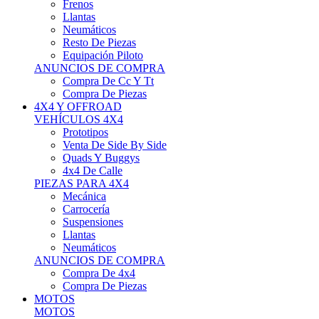
Neumáticos
Resto De Piezas
Equipación Piloto
ANUNCIOS DE COMPRA
Compra De Cc Y Tt
Compra De Piezas
4X4 Y OFFROAD
VEHÍCULOS 4X4
Prototipos
Venta De Side By Side
Quads Y Buggys
4x4 De Calle
PIEZAS PARA 4X4
Mecánica
Carrocería
Suspensiones
Llantas
Neumáticos
ANUNCIOS DE COMPRA
Compra De 4x4
Compra De Piezas
MOTOS
MOTOS
Motos De Circuito