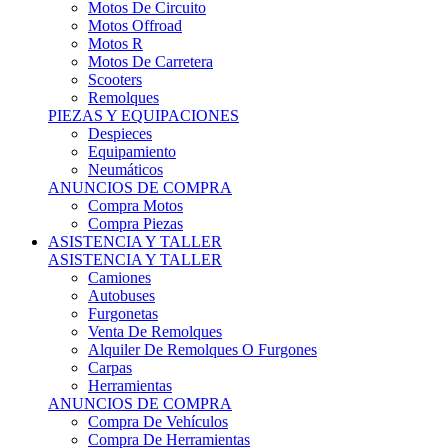
Motos Offroad
Motos R
Motos De Carretera
Scooters
Remolques
PIEZAS Y EQUIPACIONES
Despieces
Equipamiento
Neumáticos
ANUNCIOS DE COMPRA
Compra Motos
Compra Piezas
ASISTENCIA Y TALLER
ASISTENCIA Y TALLER
Camiones
Autobuses
Furgonetas
Venta De Remolques
Alquiler De Remolques O Furgones
Carpas
Herramientas
ANUNCIOS DE COMPRA
Compra De Vehículos
Compra De Herramientas