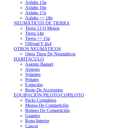
Asfalto 15p
Asfalto 16p
Asfalto 17p
Asfalto >= 18p
NEUMÁTICOS DE TIERRA
Tierra 13 O Menos
Tierra 14p
Tierra >= 15p
Offroad Y 4x4
OTROS NEUMÁTICOS
Otros Tipos De Neumáticos
HABITACULO
Asiento Baquet
Arneses
Volantes
Pedales
Extinción
Resto De Accesorios
EQUIPACIÓN PILOTO/COPILOTO
Packs Completos
Monos De Competición
Botines De Competición
Guantes
Ropa Interior
Cascos