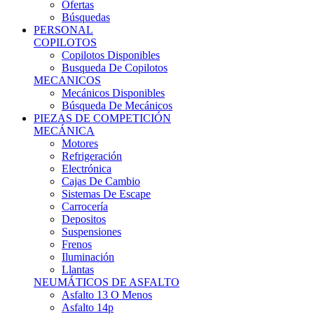
Ofertas
Búsquedas
PERSONAL
COPILOTOS
Copilotos Disponibles
Busqueda De Copilotos
MECANICOS
Mecánicos Disponibles
Búsqueda De Mecánicos
PIEZAS DE COMPETICIÓN
MECÁNICA
Motores
Refrigeración
Electrónica
Cajas De Cambio
Sistemas De Escape
Carrocería
Depositos
Suspensiones
Frenos
Iluminación
Llantas
NEUMÁTICOS DE ASFALTO
Asfalto 13 O Menos
Asfalto 14p