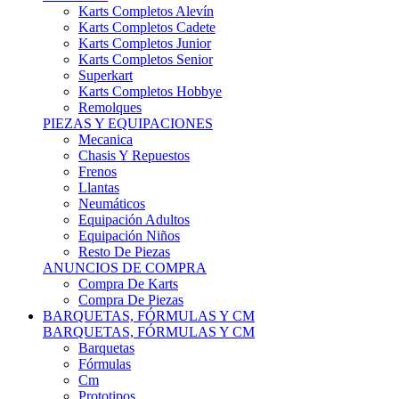
Karts Completos Alevín
Karts Completos Cadete
Karts Completos Junior
Karts Completos Senior
Superkart
Karts Completos Hobbye
Remolques
PIEZAS Y EQUIPACIONES
Mecanica
Chasis Y Repuestos
Frenos
Llantas
Neumáticos
Equipación Adultos
Equipación Niños
Resto De Piezas
ANUNCIOS DE COMPRA
Compra De Karts
Compra De Piezas
BARQUETAS, FÓRMULAS Y CM
BARQUETAS, FÓRMULAS Y CM
Barquetas
Fórmulas
Cm
Prototipos