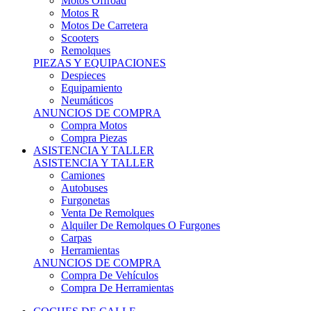
Motos Offroad
Motos R
Motos De Carretera
Scooters
Remolques
PIEZAS Y EQUIPACIONES
Despieces
Equipamiento
Neumáticos
ANUNCIOS DE COMPRA
Compra Motos
Compra Piezas
ASISTENCIA Y TALLER
ASISTENCIA Y TALLER
Camiones
Autobuses
Furgonetas
Venta De Remolques
Alquiler De Remolques O Furgones
Carpas
Herramientas
ANUNCIOS DE COMPRA
Compra De Vehículos
Compra De Herramientas