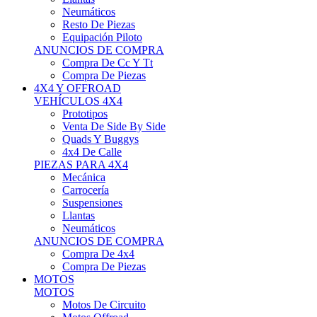
Neumáticos
Resto De Piezas
Equipación Piloto
ANUNCIOS DE COMPRA
Compra De Cc Y Tt
Compra De Piezas
4X4 Y OFFROAD
VEHÍCULOS 4X4
Prototipos
Venta De Side By Side
Quads Y Buggys
4x4 De Calle
PIEZAS PARA 4X4
Mecánica
Carrocería
Suspensiones
Llantas
Neumáticos
ANUNCIOS DE COMPRA
Compra De 4x4
Compra De Piezas
MOTOS
MOTOS
Motos De Circuito