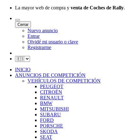
La mayor web de compra y
venta de Coches de Rally
.
Cerrar
Nuevo anuncio
Entrar
Olvidé mi usuario o clave
Registrarme
INICIO
ANUNCIOS DE COMPETICIÓN
VEHÍCULOS DE COMPETICIÓN
PEUGEOT
CITROËN
RENAULT
BMW
MITSUBISHI
SUBARU
FORD
PORSCHE
SKODA
SEAT