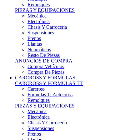
Remolques
PIEZAS Y EQUIPACIONES
Mecánica
Electrónica
Chasis Y Carrocería
Suspensiones
Frenos
Llantas
Neumáticos
Resto De Piezas
ANUNCIOS DE COMPRA
Compra Vehículos
Compra De Piezas
CARCROSS Y FÓRMULAS
CARCROSS Y FORMULAS TT
Carcross
Formulas Tt Autocross
Remolques
PIEZAS Y EQUIPACIONES
Mecanica
Electrónica
Chasis Y Carrocería
Suspensiones
Frenos
Llantas