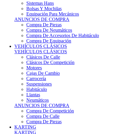
Sistemas Hans
Bolsas Y Mochilas
Equipación Para Mecánicos
ANUNCIOS DE COMPRA
Compra De Piezas
Compra De Neumáticos
Compra De Accesorios De Habitáculo
Compra De Equipación
VEHÍCULOS CLÁSICOS
VEHÍCULOS CLÁSICOS
Clásicos De Calle
Clásicos De Competición
Motores
Cajas De Cambio
Carrocería
Suspensiones
Habitáculo
Llantas
Neumáticos
ANUNCIOS DE COMPRA
Compra De Competición
Compra De Calle
Compra De Piezas
KARTING
KARTING