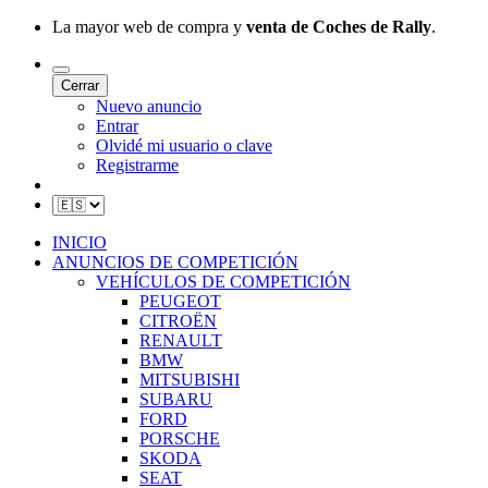
La mayor web de compra y
venta de Coches de Rally
.
Cerrar
Nuevo anuncio
Entrar
Olvidé mi usuario o clave
Registrarme
INICIO
ANUNCIOS DE COMPETICIÓN
VEHÍCULOS DE COMPETICIÓN
PEUGEOT
CITROËN
RENAULT
BMW
MITSUBISHI
SUBARU
FORD
PORSCHE
SKODA
SEAT