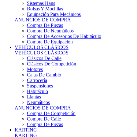
Sistemas Hans
Bolsas Y Mochilas
Equipación Para Mecánicos
ANUNCIOS DE COMPRA
Compra De Piezas
Compra De Neumáticos
Compra De Accesorios De Habitáculo
Compra De Equipación
VEHÍCULOS CLÁSICOS
VEHÍCULOS CLÁSICOS
Clásicos De Calle
Clásicos De Competición
Motores
Cajas De Cambio
Carrocería
Suspensiones
Habitáculo
Llantas
Neumáticos
ANUNCIOS DE COMPRA
Compra De Competición
Compra De Calle
Compra De Piezas
KARTING
KARTING