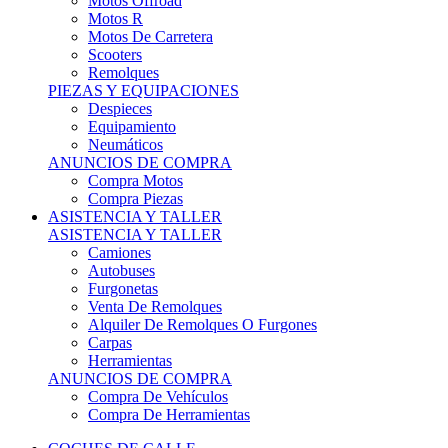
Motos Offroad
Motos R
Motos De Carretera
Scooters
Remolques
PIEZAS Y EQUIPACIONES
Despieces
Equipamiento
Neumáticos
ANUNCIOS DE COMPRA
Compra Motos
Compra Piezas
ASISTENCIA Y TALLER
ASISTENCIA Y TALLER
Camiones
Autobuses
Furgonetas
Venta De Remolques
Alquiler De Remolques O Furgones
Carpas
Herramientas
ANUNCIOS DE COMPRA
Compra De Vehículos
Compra De Herramientas