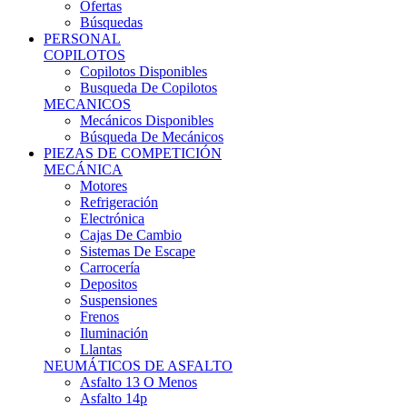
Ofertas
Búsquedas
PERSONAL
COPILOTOS
Copilotos Disponibles
Busqueda De Copilotos
MECANICOS
Mecánicos Disponibles
Búsqueda De Mecánicos
PIEZAS DE COMPETICIÓN
MECÁNICA
Motores
Refrigeración
Electrónica
Cajas De Cambio
Sistemas De Escape
Carrocería
Depositos
Suspensiones
Frenos
Iluminación
Llantas
NEUMÁTICOS DE ASFALTO
Asfalto 13 O Menos
Asfalto 14p