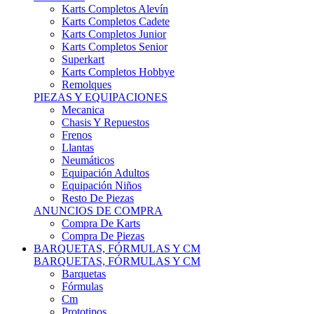
Karts Completos Alevín
Karts Completos Cadete
Karts Completos Junior
Karts Completos Senior
Superkart
Karts Completos Hobbye
Remolques
PIEZAS Y EQUIPACIONES
Mecanica
Chasis Y Repuestos
Frenos
Llantas
Neumáticos
Equipación Adultos
Equipación Niños
Resto De Piezas
ANUNCIOS DE COMPRA
Compra De Karts
Compra De Piezas
BARQUETAS, FÓRMULAS Y CM
BARQUETAS, FÓRMULAS Y CM
Barquetas
Fórmulas
Cm
Prototipos