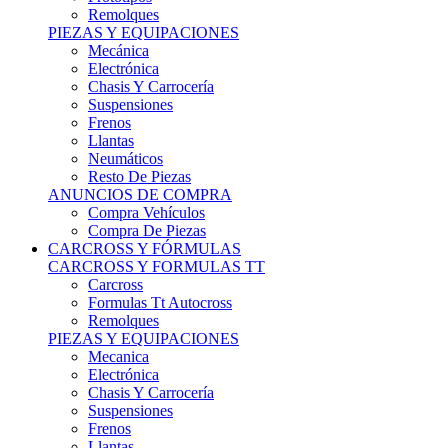
Remolques
PIEZAS Y EQUIPACIONES
Mecánica
Electrónica
Chasis Y Carrocería
Suspensiones
Frenos
Llantas
Neumáticos
Resto De Piezas
ANUNCIOS DE COMPRA
Compra Vehículos
Compra De Piezas
CARCROSS Y FÓRMULAS
CARCROSS Y FORMULAS TT
Carcross
Formulas Tt Autocross
Remolques
PIEZAS Y EQUIPACIONES
Mecanica
Electrónica
Chasis Y Carrocería
Suspensiones
Frenos
Llantas