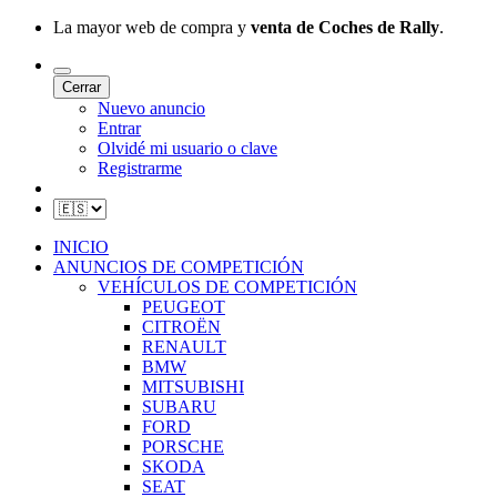
La mayor web de compra y
venta de Coches de Rally
.
Cerrar
Nuevo anuncio
Entrar
Olvidé mi usuario o clave
Registrarme
INICIO
ANUNCIOS DE COMPETICIÓN
VEHÍCULOS DE COMPETICIÓN
PEUGEOT
CITROËN
RENAULT
BMW
MITSUBISHI
SUBARU
FORD
PORSCHE
SKODA
SEAT