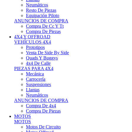
Neumáticos
Resto De Piezas
Equipación Piloto
ANUNCIOS DE COMPRA
Compra De Cc Y Tt
Compra De Piezas
4X4 Y OFFROAD
VEHÍCULOS 4X4
Prototipos
Venta De Side By Side
Quads Y Buggys
4x4 De Calle
PIEZAS PARA 4X4
Mecánica
Carrocería
Suspensiones
Llantas
Neumáticos
ANUNCIOS DE COMPRA
Compra De 4x4
Compra De Piezas
MOTOS
MOTOS
Motos De Circuito