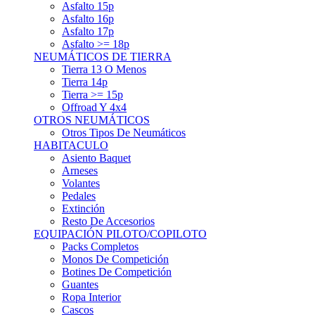
Asfalto 15p
Asfalto 16p
Asfalto 17p
Asfalto >= 18p
NEUMÁTICOS DE TIERRA
Tierra 13 O Menos
Tierra 14p
Tierra >= 15p
Offroad Y 4x4
OTROS NEUMÁTICOS
Otros Tipos De Neumáticos
HABITACULO
Asiento Baquet
Arneses
Volantes
Pedales
Extinción
Resto De Accesorios
EQUIPACIÓN PILOTO/COPILOTO
Packs Completos
Monos De Competición
Botines De Competición
Guantes
Ropa Interior
Cascos