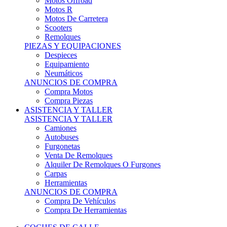
Motos Offroad
Motos R
Motos De Carretera
Scooters
Remolques
PIEZAS Y EQUIPACIONES
Despieces
Equipamiento
Neumáticos
ANUNCIOS DE COMPRA
Compra Motos
Compra Piezas
ASISTENCIA Y TALLER
ASISTENCIA Y TALLER
Camiones
Autobuses
Furgonetas
Venta De Remolques
Alquiler De Remolques O Furgones
Carpas
Herramientas
ANUNCIOS DE COMPRA
Compra De Vehículos
Compra De Herramientas