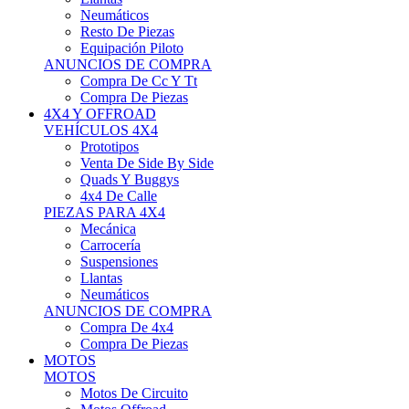
Neumáticos
Resto De Piezas
Equipación Piloto
ANUNCIOS DE COMPRA
Compra De Cc Y Tt
Compra De Piezas
4X4 Y OFFROAD
VEHÍCULOS 4X4
Prototipos
Venta De Side By Side
Quads Y Buggys
4x4 De Calle
PIEZAS PARA 4X4
Mecánica
Carrocería
Suspensiones
Llantas
Neumáticos
ANUNCIOS DE COMPRA
Compra De 4x4
Compra De Piezas
MOTOS
MOTOS
Motos De Circuito