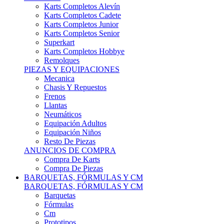
Karts Completos Alevín
Karts Completos Cadete
Karts Completos Junior
Karts Completos Senior
Superkart
Karts Completos Hobbye
Remolques
PIEZAS Y EQUIPACIONES
Mecanica
Chasis Y Repuestos
Frenos
Llantas
Neumáticos
Equipación Adultos
Equipación Niños
Resto De Piezas
ANUNCIOS DE COMPRA
Compra De Karts
Compra De Piezas
BARQUETAS, FÓRMULAS Y CM
BARQUETAS, FÓRMULAS Y CM
Barquetas
Fórmulas
Cm
Prototipos