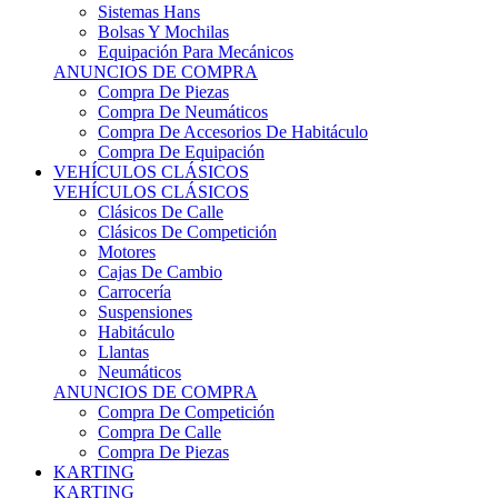
Sistemas Hans
Bolsas Y Mochilas
Equipación Para Mecánicos
ANUNCIOS DE COMPRA
Compra De Piezas
Compra De Neumáticos
Compra De Accesorios De Habitáculo
Compra De Equipación
VEHÍCULOS CLÁSICOS
VEHÍCULOS CLÁSICOS
Clásicos De Calle
Clásicos De Competición
Motores
Cajas De Cambio
Carrocería
Suspensiones
Habitáculo
Llantas
Neumáticos
ANUNCIOS DE COMPRA
Compra De Competición
Compra De Calle
Compra De Piezas
KARTING
KARTING