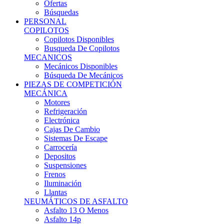
Ofertas
Búsquedas
PERSONAL
COPILOTOS
Copilotos Disponibles
Busqueda De Copilotos
MECANICOS
Mecánicos Disponibles
Búsqueda De Mecánicos
PIEZAS DE COMPETICIÓN
MECÁNICA
Motores
Refrigeración
Electrónica
Cajas De Cambio
Sistemas De Escape
Carrocería
Depositos
Suspensiones
Frenos
Iluminación
Llantas
NEUMÁTICOS DE ASFALTO
Asfalto 13 O Menos
Asfalto 14p