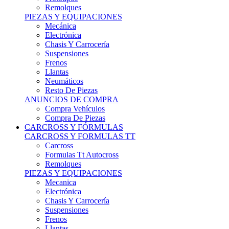
Remolques
PIEZAS Y EQUIPACIONES
Mecánica
Electrónica
Chasis Y Carrocería
Suspensiones
Frenos
Llantas
Neumáticos
Resto De Piezas
ANUNCIOS DE COMPRA
Compra Vehículos
Compra De Piezas
CARCROSS Y FÓRMULAS
CARCROSS Y FORMULAS TT
Carcross
Formulas Tt Autocross
Remolques
PIEZAS Y EQUIPACIONES
Mecanica
Electrónica
Chasis Y Carrocería
Suspensiones
Frenos
Llantas