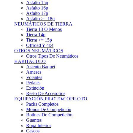
Asfalto 15p
Asfalto 16p
Asfalto 17p
Asfalto >= 18p
NEUMÁTICOS DE TIERRA
Tierra 13 O Menos
Tierra 14p
Tierra >= 15p
Offroad Y 4x4
OTROS NEUMÁTICOS
Otros Tipos De Neumáticos
HABITACULO
Asiento Baquet
Arneses
Volantes
Pedales
Extinción
Resto De Accesorios
EQUIPACIÓN PILOTO/COPILOTO
Packs Completos
Monos De Competición
Botines De Competición
Guantes
Ropa Interior
Cascos