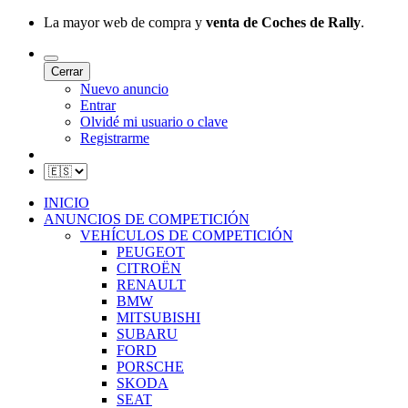
La mayor web de compra y
venta de Coches de Rally
.
Cerrar
Nuevo anuncio
Entrar
Olvidé mi usuario o clave
Registrarme
INICIO
ANUNCIOS DE COMPETICIÓN
VEHÍCULOS DE COMPETICIÓN
PEUGEOT
CITROËN
RENAULT
BMW
MITSUBISHI
SUBARU
FORD
PORSCHE
SKODA
SEAT