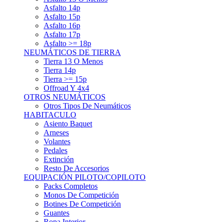
Asfalto 15p
Asfalto 16p
Asfalto 17p
Asfalto >= 18p
NEUMÁTICOS DE TIERRA
Tierra 13 O Menos
Tierra 14p
Tierra >= 15p
Offroad Y 4x4
OTROS NEUMÁTICOS
Otros Tipos De Neumáticos
HABITACULO
Asiento Baquet
Arneses
Volantes
Pedales
Extinción
Resto De Accesorios
EQUIPACIÓN PILOTO/COPILOTO
Packs Completos
Monos De Competición
Botines De Competición
Guantes
Ropa Interior
Cascos