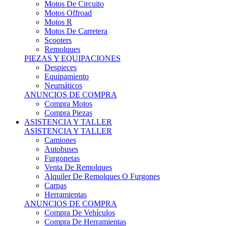
Motos Offroad
Motos R
Motos De Carretera
Scooters
Remolques
PIEZAS Y EQUIPACIONES
Despieces
Equipamiento
Neumáticos
ANUNCIOS DE COMPRA
Compra Motos
Compra Piezas
ASISTENCIA Y TALLER
ASISTENCIA Y TALLER
Camiones
Autobuses
Furgonetas
Venta De Remolques
Alquiler De Remolques O Furgones
Carpas
Herramientas
ANUNCIOS DE COMPRA
Compra De Vehículos
Compra De Herramientas