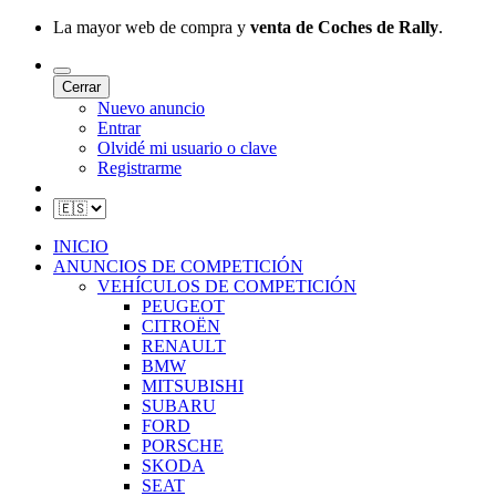
La mayor web de compra y
venta de Coches de Rally
.
Cerrar
Nuevo anuncio
Entrar
Olvidé mi usuario o clave
Registrarme
INICIO
ANUNCIOS DE COMPETICIÓN
VEHÍCULOS DE COMPETICIÓN
PEUGEOT
CITROËN
RENAULT
BMW
MITSUBISHI
SUBARU
FORD
PORSCHE
SKODA
SEAT