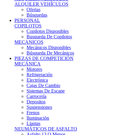
Ofertas
Búsquedas
PERSONAL
COPILOTOS
Copilotos Disponibles
Busqueda De Copilotos
MECANICOS
Mecánicos Disponibles
Búsqueda De Mecánicos
PIEZAS DE COMPETICIÓN
MECÁNICA
Motores
Refrigeración
Electrónica
Cajas De Cambio
Sistemas De Escape
Carrocería
Depositos
Suspensiones
Frenos
Iluminación
Llantas
NEUMÁTICOS DE ASFALTO
Asfalto 13 O Menos
Asfalto 14p