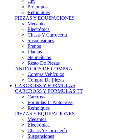
Remolques
PIEZAS Y EQUIPACIONES
Mecánica
Electrónica
Chasis Y Carrocería
Suspensiones
Frenos
Llantas
Neumáticos
Resto De Piezas
ANUNCIOS DE COMPRA
Compra Vehículos
Compra De Piezas
CARCROSS Y FÓRMULAS
CARCROSS Y FORMULAS TT
Carcross
Formulas Tt Autocross
Remolques
PIEZAS Y EQUIPACIONES
Mecanica
Electrónica
Chasis Y Carrocería
Suspensiones
Frenos
Llantas