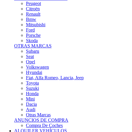
Citroën
Renault
Bmw
Mitsubishi
Ford
Porsche
Skoda
OTRAS MARCAS
Subaru
Seat
Opel
Volkswagen
Hyundai
Fiat, Alfa Romeo, Lancia, Jeep
Toyota
Suzuki
Honda
Mini
Dacia
Audi
Otras Marcas
ANUNCIOS DE COMPRA
Compra De Coches
ALQUILER VEHÍCULOS
ALQUILER VEHÍCULOS