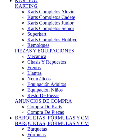
Karts Completos Alevín
Karts Completos Cadete
Karts Completos Junior
Karts Completos Senior
Superkart
Karts Completos Hobbye
Remolques
PIEZAS Y EQUIPACIONES
Mecanica
Chasis Y Repuestos
Frenos
Llantas
Neumáticos
Equipación Adultos
Equipación Niños
Resto De Piezas
ANUNCIOS DE COMPRA
Compra De Karts
Compra De Piezas
BARQUETAS, FÓRMULAS Y CM
BARQUETAS, FÓRMULAS Y CM
Barquetas
Fórmulas
Cm
Prototipos