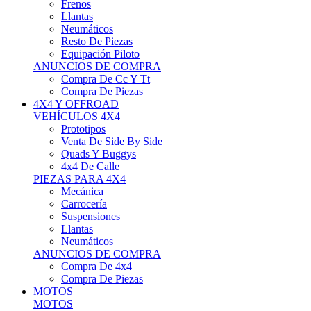
Neumáticos
Resto De Piezas
Equipación Piloto
ANUNCIOS DE COMPRA
Compra De Cc Y Tt
Compra De Piezas
4X4 Y OFFROAD
VEHÍCULOS 4X4
Prototipos
Venta De Side By Side
Quads Y Buggys
4x4 De Calle
PIEZAS PARA 4X4
Mecánica
Carrocería
Suspensiones
Llantas
Neumáticos
ANUNCIOS DE COMPRA
Compra De 4x4
Compra De Piezas
MOTOS
MOTOS
Motos De Circuito