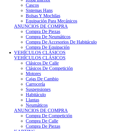
Sistemas Hans
Bolsas Y Mochilas
Equipación Para Mecánicos
ANUNCIOS DE COMPRA
Compra De Piezas
Compra De Neumáticos
Compra De Accesorios De Habitáculo
Compra De Equipación
VEHÍCULOS CLÁSICOS
VEHÍCULOS CLÁSICOS
Clásicos De Calle
Clásicos De Competición
Motores
Cajas De Cambio
Carrocería
Suspensiones
Habitáculo
Llantas
Neumáticos
ANUNCIOS DE COMPRA
Compra De Competición
Compra De Calle
Compra De Piezas
KARTING
KARTING