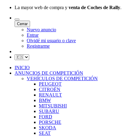
La mayor web de compra y
venta de Coches de Rally
.
Cerrar
Nuevo anuncio
Entrar
Olvidé mi usuario o clave
Registrarme
INICIO
ANUNCIOS DE COMPETICIÓN
VEHÍCULOS DE COMPETICIÓN
PEUGEOT
CITROËN
RENAULT
BMW
MITSUBISHI
SUBARU
FORD
PORSCHE
SKODA
SEAT