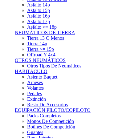
Asfalto 15p
Asfalto 16p
Asfalto 17p
Asfalto >= 18p
NEUMÁTICOS DE TIERRA
Tierra 13 O Menos
Tierra 14p
Tierra >= 15p
Offroad Y 4x4
OTROS NEUMÁTICOS
Otros Tipos De Neumáticos
HABITACULO
Asiento Baquet
Arneses
Volantes
Pedales
Extinción
Resto De Accesorios
EQUIPACIÓN PILOTO/COPILOTO
Packs Completos
Monos De Competición
Botines De Competición
Guantes
Ropa Interior
Cascos