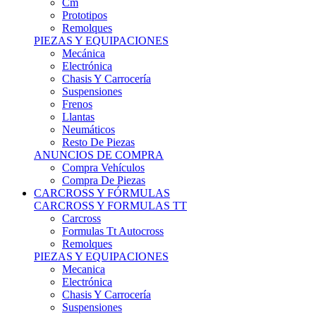
Remolques
PIEZAS Y EQUIPACIONES
Mecánica
Electrónica
Chasis Y Carrocería
Suspensiones
Frenos
Llantas
Neumáticos
Resto De Piezas
ANUNCIOS DE COMPRA
Compra Vehículos
Compra De Piezas
CARCROSS Y FÓRMULAS
CARCROSS Y FORMULAS TT
Carcross
Formulas Tt Autocross
Remolques
PIEZAS Y EQUIPACIONES
Mecanica
Electrónica
Chasis Y Carrocería
Suspensiones
Frenos
Llantas