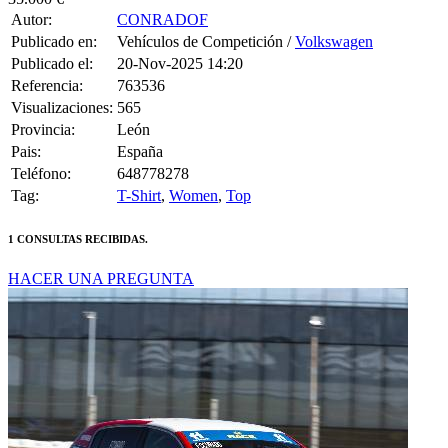
Publicado en:
Vehículos de Competición /
Volkswagen
Publicado el:
20-Nov-2025 14:20
Referencia:
763536
Visualizaciones:
565
Provincia:
León
Pais:
España
Teléfono:
648778278
Tag:
T-Shirt
,
Women
,
Top
1 CONSULTAS RECIBIDAS.
HACER UNA PREGUNTA