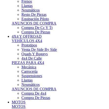
Neumáticos
Resto De Piezas
Equipación Piloto
ANUNCIOS DE COMPRA
Compra De Cc Y Tt
Compra De Piezas
4X4 Y OFFROAD
VEHÍCULOS 4X4
Prototipos
Venta De Side By Side
Quads Y Buggys
4x4 De Calle
PIEZAS PARA 4X4
Mecánica
Carrocería
Suspensiones
Llantas
Neumáticos
ANUNCIOS DE COMPRA
Compra De 4x4
Compra De Piezas
MOTOS
MOTOS
Motos De Circuito