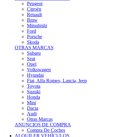
Citroën
Renault
Bmw
Mitsubishi
Ford
Porsche
Skoda
OTRAS MARCAS
Subaru
Seat
Opel
Volkswagen
Hyundai
Fiat, Alfa Romeo, Lancia, Jeep
Toyota
Suzuki
Honda
Mini
Dacia
Audi
Otras Marcas
ANUNCIOS DE COMPRA
Compra De Coches
ALQUILER VEHÍCULOS
ALQUILER VEHÍCULOS