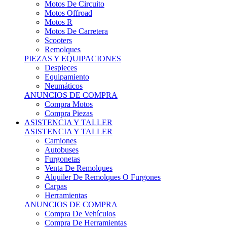
Motos Offroad
Motos R
Motos De Carretera
Scooters
Remolques
PIEZAS Y EQUIPACIONES
Despieces
Equipamiento
Neumáticos
ANUNCIOS DE COMPRA
Compra Motos
Compra Piezas
ASISTENCIA Y TALLER
ASISTENCIA Y TALLER
Camiones
Autobuses
Furgonetas
Venta De Remolques
Alquiler De Remolques O Furgones
Carpas
Herramientas
ANUNCIOS DE COMPRA
Compra De Vehículos
Compra De Herramientas