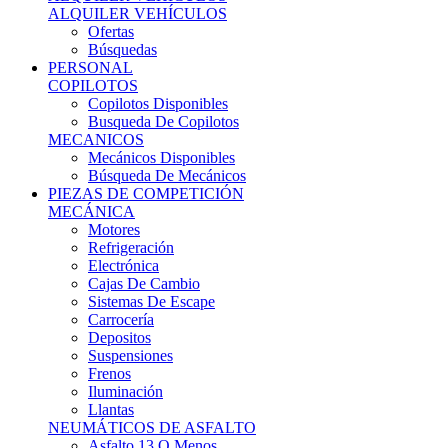
Ofertas
Búsquedas
PERSONAL
COPILOTOS
Copilotos Disponibles
Busqueda De Copilotos
MECANICOS
Mecánicos Disponibles
Búsqueda De Mecánicos
PIEZAS DE COMPETICIÓN
MECÁNICA
Motores
Refrigeración
Electrónica
Cajas De Cambio
Sistemas De Escape
Carrocería
Depositos
Suspensiones
Frenos
Iluminación
Llantas
NEUMÁTICOS DE ASFALTO
Asfalto 13 O Menos
Asfalto 14p