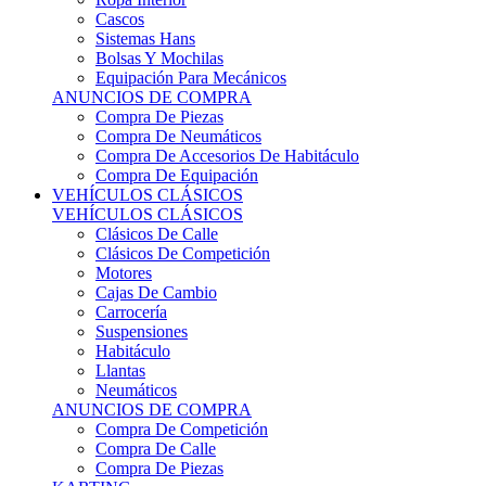
Sistemas Hans
Bolsas Y Mochilas
Equipación Para Mecánicos
ANUNCIOS DE COMPRA
Compra De Piezas
Compra De Neumáticos
Compra De Accesorios De Habitáculo
Compra De Equipación
VEHÍCULOS CLÁSICOS
VEHÍCULOS CLÁSICOS
Clásicos De Calle
Clásicos De Competición
Motores
Cajas De Cambio
Carrocería
Suspensiones
Habitáculo
Llantas
Neumáticos
ANUNCIOS DE COMPRA
Compra De Competición
Compra De Calle
Compra De Piezas
KARTING
KARTING