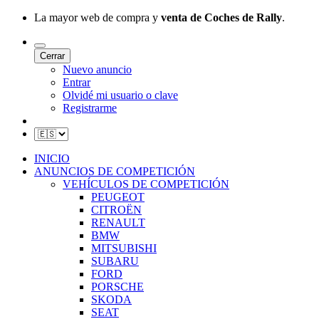
La mayor web de compra y
venta de Coches de Rally
.
Cerrar
Nuevo anuncio
Entrar
Olvidé mi usuario o clave
Registrarme
INICIO
ANUNCIOS DE COMPETICIÓN
VEHÍCULOS DE COMPETICIÓN
PEUGEOT
CITROËN
RENAULT
BMW
MITSUBISHI
SUBARU
FORD
PORSCHE
SKODA
SEAT