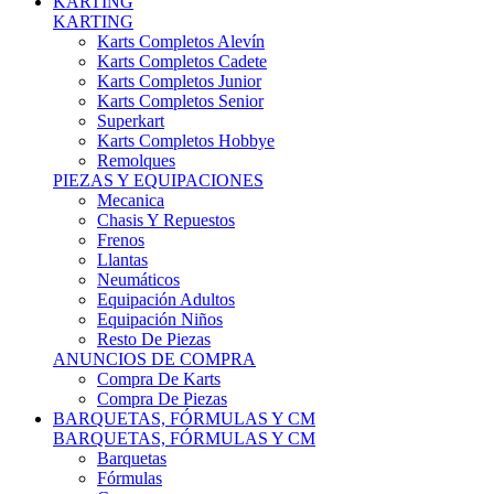
Karts Completos Alevín
Karts Completos Cadete
Karts Completos Junior
Karts Completos Senior
Superkart
Karts Completos Hobbye
Remolques
PIEZAS Y EQUIPACIONES
Mecanica
Chasis Y Repuestos
Frenos
Llantas
Neumáticos
Equipación Adultos
Equipación Niños
Resto De Piezas
ANUNCIOS DE COMPRA
Compra De Karts
Compra De Piezas
BARQUETAS, FÓRMULAS Y CM
BARQUETAS, FÓRMULAS Y CM
Barquetas
Fórmulas
Cm
Prototipos