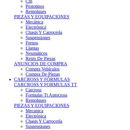
Remolques
PIEZAS Y EQUIPACIONES
Mecánica
Electrónica
Chasis Y Carrocería
Suspensiones
Frenos
Llantas
Neumáticos
Resto De Piezas
ANUNCIOS DE COMPRA
Compra Vehículos
Compra De Piezas
CARCROSS Y FÓRMULAS
CARCROSS Y FORMULAS TT
Carcross
Formulas Tt Autocross
Remolques
PIEZAS Y EQUIPACIONES
Mecanica
Electrónica
Chasis Y Carrocería
Suspensiones
Frenos
Llantas