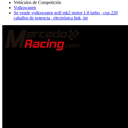
Volkswagen
Se vende volkswagen golf mk2 motor 1.8 turbo , con 220
caballos de potencia , electrónica link, int