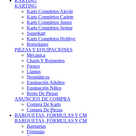
Karts Completos Alevín
Karts Completos Cadete
Karts Completos Junior
Karts Completos Senior
Superkart
Karts Completos Hobbye
Remolques
PIEZAS Y EQUIPACIONES
Mecanica
Chasis Y Repuestos
Frenos
Llantas
Neumáticos
Equipación Adultos
Equipación Niños
Resto De Piezas
ANUNCIOS DE COMPRA
Compra De Karts
Compra De Piezas
BARQUETAS, FÓRMULAS Y CM
BARQUETAS, FÓRMULAS Y CM
Barquetas
Fórmulas
Cm
Prototipos