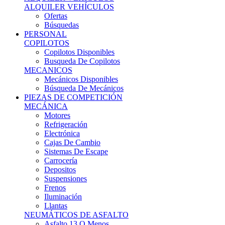
Ofertas
Búsquedas
PERSONAL
COPILOTOS
Copilotos Disponibles
Busqueda De Copilotos
MECANICOS
Mecánicos Disponibles
Búsqueda De Mecánicos
PIEZAS DE COMPETICIÓN
MECÁNICA
Motores
Refrigeración
Electrónica
Cajas De Cambio
Sistemas De Escape
Carrocería
Depositos
Suspensiones
Frenos
Iluminación
Llantas
NEUMÁTICOS DE ASFALTO
Asfalto 13 O Menos
Asfalto 14p