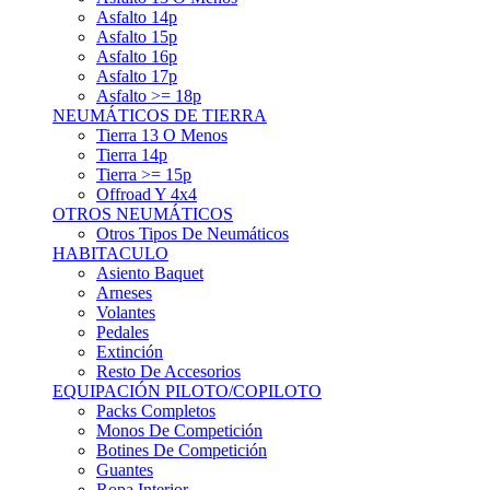
Asfalto 15p
Asfalto 16p
Asfalto 17p
Asfalto >= 18p
NEUMÁTICOS DE TIERRA
Tierra 13 O Menos
Tierra 14p
Tierra >= 15p
Offroad Y 4x4
OTROS NEUMÁTICOS
Otros Tipos De Neumáticos
HABITACULO
Asiento Baquet
Arneses
Volantes
Pedales
Extinción
Resto De Accesorios
EQUIPACIÓN PILOTO/COPILOTO
Packs Completos
Monos De Competición
Botines De Competición
Guantes
Ropa Interior
Cascos