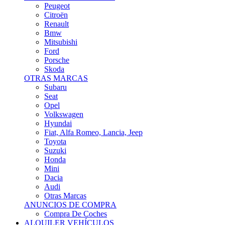
Citroën
Renault
Bmw
Mitsubishi
Ford
Porsche
Skoda
OTRAS MARCAS
Subaru
Seat
Opel
Volkswagen
Hyundai
Fiat, Alfa Romeo, Lancia, Jeep
Toyota
Suzuki
Honda
Mini
Dacia
Audi
Otras Marcas
ANUNCIOS DE COMPRA
Compra De Coches
ALQUILER VEHÍCULOS
ALQUILER VEHÍCULOS