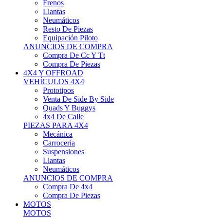
Neumáticos
Resto De Piezas
Equipación Piloto
ANUNCIOS DE COMPRA
Compra De Cc Y Tt
Compra De Piezas
4X4 Y OFFROAD
VEHÍCULOS 4X4
Prototipos
Venta De Side By Side
Quads Y Buggys
4x4 De Calle
PIEZAS PARA 4X4
Mecánica
Carrocería
Suspensiones
Llantas
Neumáticos
ANUNCIOS DE COMPRA
Compra De 4x4
Compra De Piezas
MOTOS
MOTOS
Motos De Circuito