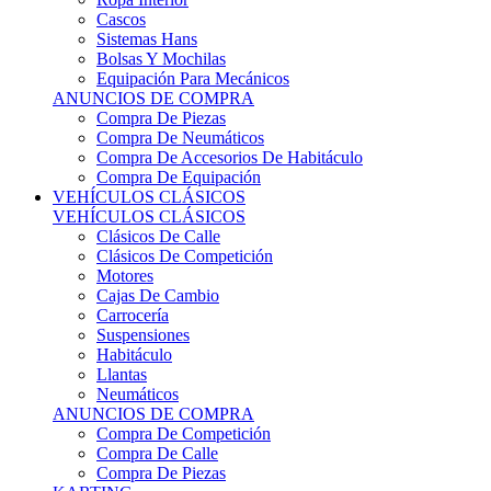
Sistemas Hans
Bolsas Y Mochilas
Equipación Para Mecánicos
ANUNCIOS DE COMPRA
Compra De Piezas
Compra De Neumáticos
Compra De Accesorios De Habitáculo
Compra De Equipación
VEHÍCULOS CLÁSICOS
VEHÍCULOS CLÁSICOS
Clásicos De Calle
Clásicos De Competición
Motores
Cajas De Cambio
Carrocería
Suspensiones
Habitáculo
Llantas
Neumáticos
ANUNCIOS DE COMPRA
Compra De Competición
Compra De Calle
Compra De Piezas
KARTING
KARTING