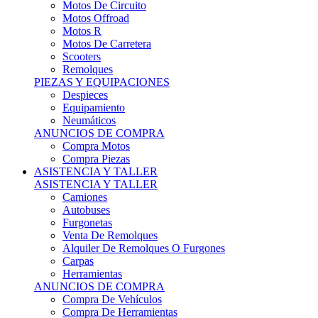
Motos Offroad
Motos R
Motos De Carretera
Scooters
Remolques
PIEZAS Y EQUIPACIONES
Despieces
Equipamiento
Neumáticos
ANUNCIOS DE COMPRA
Compra Motos
Compra Piezas
ASISTENCIA Y TALLER
ASISTENCIA Y TALLER
Camiones
Autobuses
Furgonetas
Venta De Remolques
Alquiler De Remolques O Furgones
Carpas
Herramientas
ANUNCIOS DE COMPRA
Compra De Vehículos
Compra De Herramientas