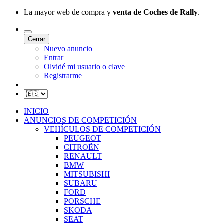
La mayor web de compra y
venta de Coches de Rally
.
Cerrar
Nuevo anuncio
Entrar
Olvidé mi usuario o clave
Registrarme
INICIO
ANUNCIOS DE COMPETICIÓN
VEHÍCULOS DE COMPETICIÓN
PEUGEOT
CITROËN
RENAULT
BMW
MITSUBISHI
SUBARU
FORD
PORSCHE
SKODA
SEAT