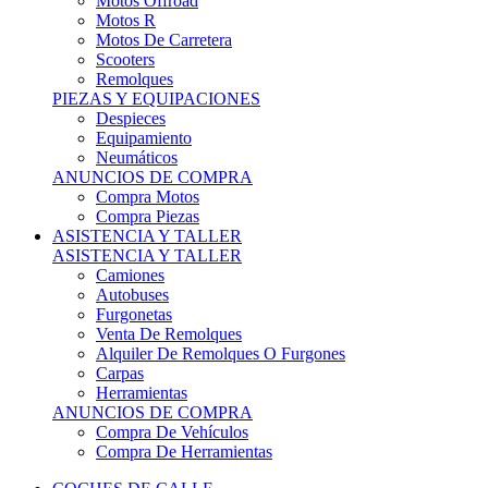
Motos Offroad
Motos R
Motos De Carretera
Scooters
Remolques
PIEZAS Y EQUIPACIONES
Despieces
Equipamiento
Neumáticos
ANUNCIOS DE COMPRA
Compra Motos
Compra Piezas
ASISTENCIA Y TALLER
ASISTENCIA Y TALLER
Camiones
Autobuses
Furgonetas
Venta De Remolques
Alquiler De Remolques O Furgones
Carpas
Herramientas
ANUNCIOS DE COMPRA
Compra De Vehículos
Compra De Herramientas