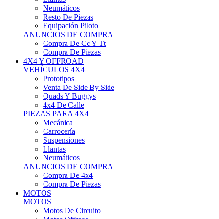
Neumáticos
Resto De Piezas
Equipación Piloto
ANUNCIOS DE COMPRA
Compra De Cc Y Tt
Compra De Piezas
4X4 Y OFFROAD
VEHÍCULOS 4X4
Prototipos
Venta De Side By Side
Quads Y Buggys
4x4 De Calle
PIEZAS PARA 4X4
Mecánica
Carrocería
Suspensiones
Llantas
Neumáticos
ANUNCIOS DE COMPRA
Compra De 4x4
Compra De Piezas
MOTOS
MOTOS
Motos De Circuito