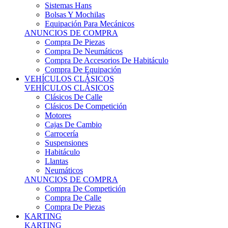
Sistemas Hans
Bolsas Y Mochilas
Equipación Para Mecánicos
ANUNCIOS DE COMPRA
Compra De Piezas
Compra De Neumáticos
Compra De Accesorios De Habitáculo
Compra De Equipación
VEHÍCULOS CLÁSICOS
VEHÍCULOS CLÁSICOS
Clásicos De Calle
Clásicos De Competición
Motores
Cajas De Cambio
Carrocería
Suspensiones
Habitáculo
Llantas
Neumáticos
ANUNCIOS DE COMPRA
Compra De Competición
Compra De Calle
Compra De Piezas
KARTING
KARTING