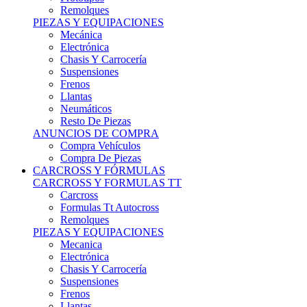
Remolques
PIEZAS Y EQUIPACIONES
Mecánica
Electrónica
Chasis Y Carrocería
Suspensiones
Frenos
Llantas
Neumáticos
Resto De Piezas
ANUNCIOS DE COMPRA
Compra Vehículos
Compra De Piezas
CARCROSS Y FÓRMULAS
CARCROSS Y FORMULAS TT
Carcross
Formulas Tt Autocross
Remolques
PIEZAS Y EQUIPACIONES
Mecanica
Electrónica
Chasis Y Carrocería
Suspensiones
Frenos
Llantas