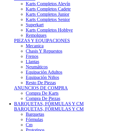
Karts Completos Alevín
Karts Completos Cadete
Karts Completos Junior
Karts Completos Senior
Superkart
Karts Completos Hobbye
Remolques
PIEZAS Y EQUIPACIONES
Mecanica
Chasis Y Repuestos
Frenos
Llantas
Neumáticos
Equipación Adultos
Equipación Niños
Resto De Piezas
ANUNCIOS DE COMPRA
Compra De Karts
Compra De Piezas
BARQUETAS, FÓRMULAS Y CM
BARQUETAS, FÓRMULAS Y CM
Barquetas
Fórmulas
Cm
Prototipos