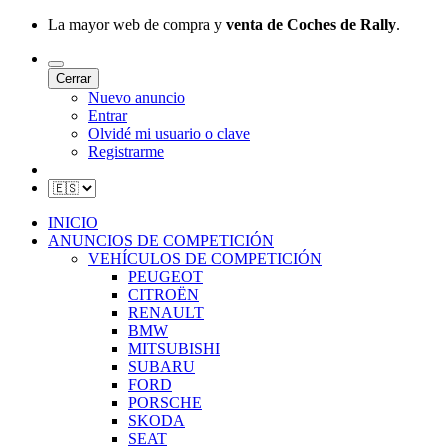
La mayor web de compra y
venta de Coches de Rally
.
Cerrar
Nuevo anuncio
Entrar
Olvidé mi usuario o clave
Registrarme
INICIO
ANUNCIOS DE COMPETICIÓN
VEHÍCULOS DE COMPETICIÓN
PEUGEOT
CITROËN
RENAULT
BMW
MITSUBISHI
SUBARU
FORD
PORSCHE
SKODA
SEAT