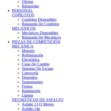
Ofertas
Búsquedas
PERSONAL
COPILOTOS
Copilotos Disponibles
Busqueda De Copilotos
MECANICOS
Mecánicos Disponibles
Búsqueda De Mecánicos
PIEZAS DE COMPETICIÓN
MECÁNICA
Motores
Refrigeración
Electrónica
Cajas De Cambio
Sistemas De Escape
Carrocería
Depositos
Suspensiones
Frenos
Iluminación
Llantas
NEUMÁTICOS DE ASFALTO
Asfalto 13 O Menos
Asfalto 14p