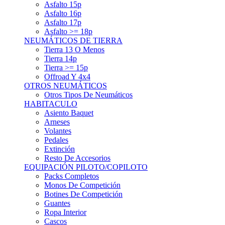
Asfalto 15p
Asfalto 16p
Asfalto 17p
Asfalto >= 18p
NEUMÁTICOS DE TIERRA
Tierra 13 O Menos
Tierra 14p
Tierra >= 15p
Offroad Y 4x4
OTROS NEUMÁTICOS
Otros Tipos De Neumáticos
HABITACULO
Asiento Baquet
Arneses
Volantes
Pedales
Extinción
Resto De Accesorios
EQUIPACIÓN PILOTO/COPILOTO
Packs Completos
Monos De Competición
Botines De Competición
Guantes
Ropa Interior
Cascos