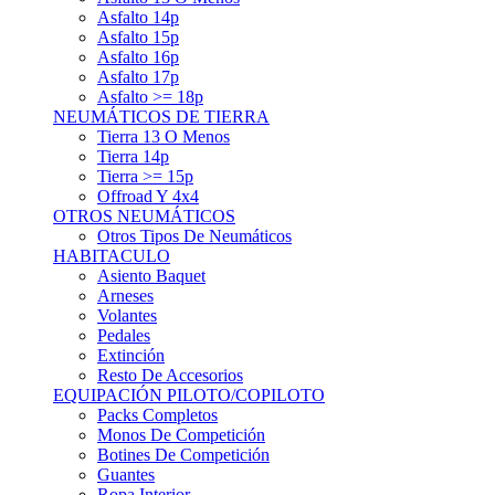
Asfalto 15p
Asfalto 16p
Asfalto 17p
Asfalto >= 18p
NEUMÁTICOS DE TIERRA
Tierra 13 O Menos
Tierra 14p
Tierra >= 15p
Offroad Y 4x4
OTROS NEUMÁTICOS
Otros Tipos De Neumáticos
HABITACULO
Asiento Baquet
Arneses
Volantes
Pedales
Extinción
Resto De Accesorios
EQUIPACIÓN PILOTO/COPILOTO
Packs Completos
Monos De Competición
Botines De Competición
Guantes
Ropa Interior
Cascos