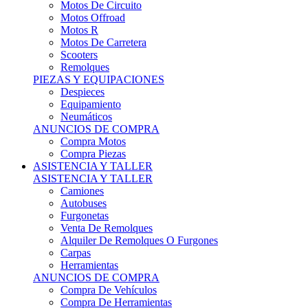
Motos Offroad
Motos R
Motos De Carretera
Scooters
Remolques
PIEZAS Y EQUIPACIONES
Despieces
Equipamiento
Neumáticos
ANUNCIOS DE COMPRA
Compra Motos
Compra Piezas
ASISTENCIA Y TALLER
ASISTENCIA Y TALLER
Camiones
Autobuses
Furgonetas
Venta De Remolques
Alquiler De Remolques O Furgones
Carpas
Herramientas
ANUNCIOS DE COMPRA
Compra De Vehículos
Compra De Herramientas