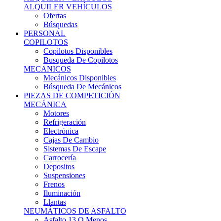
Ofertas
Búsquedas
PERSONAL
COPILOTOS
Copilotos Disponibles
Busqueda De Copilotos
MECANICOS
Mecánicos Disponibles
Búsqueda De Mecánicos
PIEZAS DE COMPETICIÓN
MECÁNICA
Motores
Refrigeración
Electrónica
Cajas De Cambio
Sistemas De Escape
Carrocería
Depositos
Suspensiones
Frenos
Iluminación
Llantas
NEUMÁTICOS DE ASFALTO
Asfalto 13 O Menos
Asfalto 14p