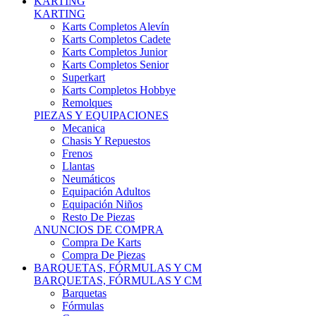
Karts Completos Alevín
Karts Completos Cadete
Karts Completos Junior
Karts Completos Senior
Superkart
Karts Completos Hobbye
Remolques
PIEZAS Y EQUIPACIONES
Mecanica
Chasis Y Repuestos
Frenos
Llantas
Neumáticos
Equipación Adultos
Equipación Niños
Resto De Piezas
ANUNCIOS DE COMPRA
Compra De Karts
Compra De Piezas
BARQUETAS, FÓRMULAS Y CM
BARQUETAS, FÓRMULAS Y CM
Barquetas
Fórmulas
Cm
Prototipos