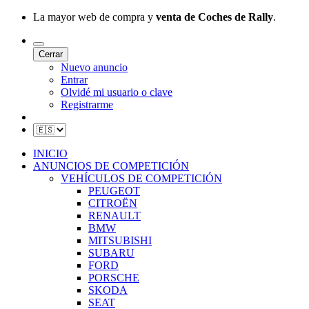
La mayor web de compra y
venta de Coches de Rally
.
Cerrar
Nuevo anuncio
Entrar
Olvidé mi usuario o clave
Registrarme
INICIO
ANUNCIOS DE COMPETICIÓN
VEHÍCULOS DE COMPETICIÓN
PEUGEOT
CITROËN
RENAULT
BMW
MITSUBISHI
SUBARU
FORD
PORSCHE
SKODA
SEAT