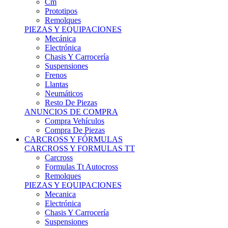
Remolques
PIEZAS Y EQUIPACIONES
Mecánica
Electrónica
Chasis Y Carrocería
Suspensiones
Frenos
Llantas
Neumáticos
Resto De Piezas
ANUNCIOS DE COMPRA
Compra Vehículos
Compra De Piezas
CARCROSS Y FÓRMULAS
CARCROSS Y FORMULAS TT
Carcross
Formulas Tt Autocross
Remolques
PIEZAS Y EQUIPACIONES
Mecanica
Electrónica
Chasis Y Carrocería
Suspensiones
Frenos
Llantas