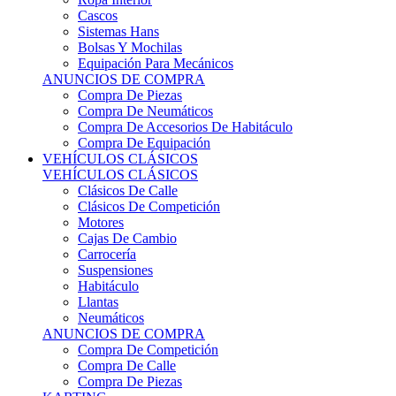
Sistemas Hans
Bolsas Y Mochilas
Equipación Para Mecánicos
ANUNCIOS DE COMPRA
Compra De Piezas
Compra De Neumáticos
Compra De Accesorios De Habitáculo
Compra De Equipación
VEHÍCULOS CLÁSICOS
VEHÍCULOS CLÁSICOS
Clásicos De Calle
Clásicos De Competición
Motores
Cajas De Cambio
Carrocería
Suspensiones
Habitáculo
Llantas
Neumáticos
ANUNCIOS DE COMPRA
Compra De Competición
Compra De Calle
Compra De Piezas
KARTING
KARTING