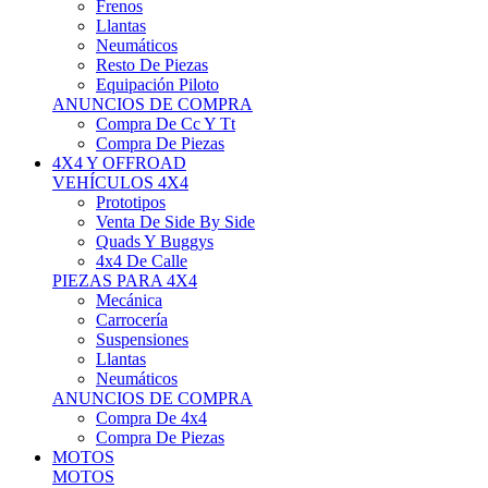
Neumáticos
Resto De Piezas
Equipación Piloto
ANUNCIOS DE COMPRA
Compra De Cc Y Tt
Compra De Piezas
4X4 Y OFFROAD
VEHÍCULOS 4X4
Prototipos
Venta De Side By Side
Quads Y Buggys
4x4 De Calle
PIEZAS PARA 4X4
Mecánica
Carrocería
Suspensiones
Llantas
Neumáticos
ANUNCIOS DE COMPRA
Compra De 4x4
Compra De Piezas
MOTOS
MOTOS
Motos De Circuito