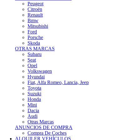
Citroën
Renault
Bmw
Mitsubishi
Ford
Porsche
Skoda
OTRAS MARCAS
Subaru
Seat
Opel
Volkswagen
Hyundai
Fiat, Alfa Romeo, Lancia, Jeep
Toyota
Suzuki
Honda
Mini
Dacia
Audi
Otras Marcas
ANUNCIOS DE COMPRA
Compra De Coches
ALQUILER VEHÍCULOS
ALQUILER VEHÍCULOS