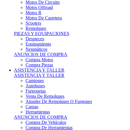
Motos Offroad
Motos R
Motos De Carretera
Scooters
Remolques
PIEZAS Y EQUIPACIONES
Despieces
Equipamiento
Neumáticos
ANUNCIOS DE COMPRA
Compra Motos
Compra Piezas
ASISTENCIA Y TALLER
ASISTENCIA Y TALLER
Camiones
Autobuses
Furgonetas
Venta De Remolques
Alquiler De Remolques O Furgones
Carpas
Herramientas
ANUNCIOS DE COMPRA
Compra De Vehículos
Compra De Herramientas