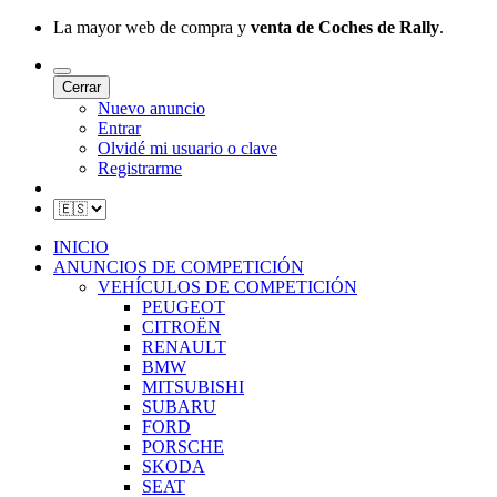
La mayor web de compra y
venta de Coches de Rally
.
Cerrar
Nuevo anuncio
Entrar
Olvidé mi usuario o clave
Registrarme
INICIO
ANUNCIOS DE COMPETICIÓN
VEHÍCULOS DE COMPETICIÓN
PEUGEOT
CITROËN
RENAULT
BMW
MITSUBISHI
SUBARU
FORD
PORSCHE
SKODA
SEAT