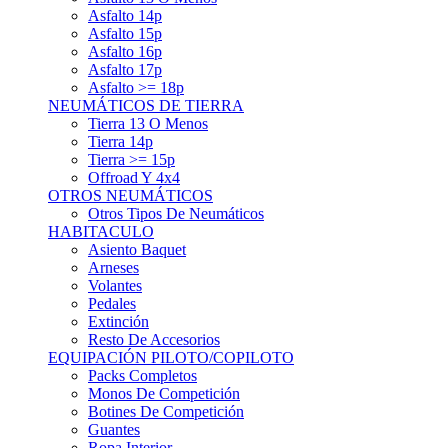
Asfalto 15p
Asfalto 16p
Asfalto 17p
Asfalto >= 18p
NEUMÁTICOS DE TIERRA
Tierra 13 O Menos
Tierra 14p
Tierra >= 15p
Offroad Y 4x4
OTROS NEUMÁTICOS
Otros Tipos De Neumáticos
HABITACULO
Asiento Baquet
Arneses
Volantes
Pedales
Extinción
Resto De Accesorios
EQUIPACIÓN PILOTO/COPILOTO
Packs Completos
Monos De Competición
Botines De Competición
Guantes
Ropa Interior
Cascos