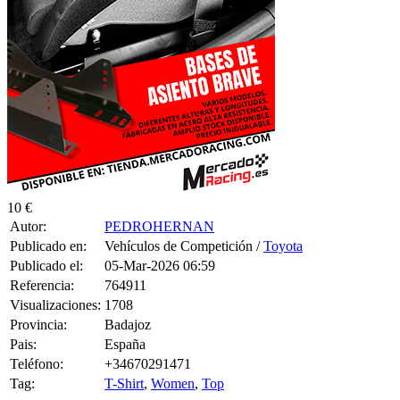
10 €
Autor:
PEDROHERNAN
Publicado en:
Vehículos de Competición /
Toyota
Publicado el:
05-Mar-2026 06:59
Referencia:
764911
Visualizaciones:
1708
Provincia:
Badajoz
Pais:
España
Teléfono:
+34670291471
Tag:
T-Shirt
,
Women
,
Top
SE VENDE AYGO DE TIERRA