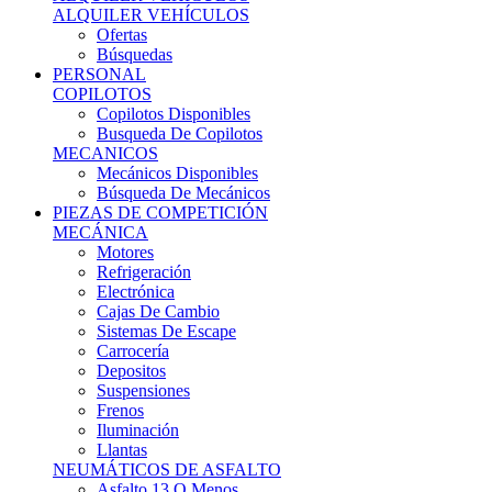
Ofertas
Búsquedas
PERSONAL
COPILOTOS
Copilotos Disponibles
Busqueda De Copilotos
MECANICOS
Mecánicos Disponibles
Búsqueda De Mecánicos
PIEZAS DE COMPETICIÓN
MECÁNICA
Motores
Refrigeración
Electrónica
Cajas De Cambio
Sistemas De Escape
Carrocería
Depositos
Suspensiones
Frenos
Iluminación
Llantas
NEUMÁTICOS DE ASFALTO
Asfalto 13 O Menos
Asfalto 14p