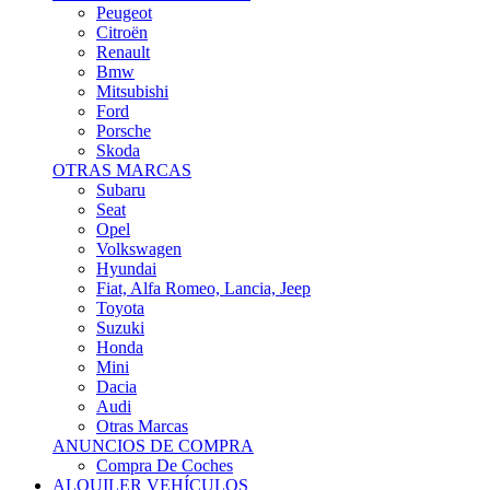
Citroën
Renault
Bmw
Mitsubishi
Ford
Porsche
Skoda
OTRAS MARCAS
Subaru
Seat
Opel
Volkswagen
Hyundai
Fiat, Alfa Romeo, Lancia, Jeep
Toyota
Suzuki
Honda
Mini
Dacia
Audi
Otras Marcas
ANUNCIOS DE COMPRA
Compra De Coches
ALQUILER VEHÍCULOS
ALQUILER VEHÍCULOS