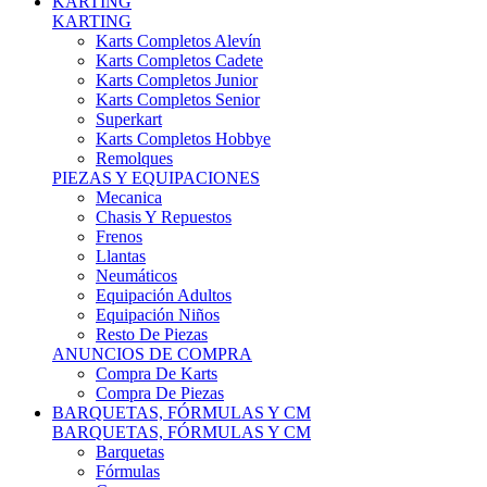
Karts Completos Alevín
Karts Completos Cadete
Karts Completos Junior
Karts Completos Senior
Superkart
Karts Completos Hobbye
Remolques
PIEZAS Y EQUIPACIONES
Mecanica
Chasis Y Repuestos
Frenos
Llantas
Neumáticos
Equipación Adultos
Equipación Niños
Resto De Piezas
ANUNCIOS DE COMPRA
Compra De Karts
Compra De Piezas
BARQUETAS, FÓRMULAS Y CM
BARQUETAS, FÓRMULAS Y CM
Barquetas
Fórmulas
Cm
Prototipos