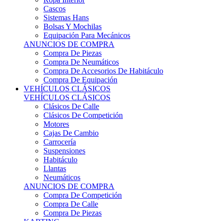
Sistemas Hans
Bolsas Y Mochilas
Equipación Para Mecánicos
ANUNCIOS DE COMPRA
Compra De Piezas
Compra De Neumáticos
Compra De Accesorios De Habitáculo
Compra De Equipación
VEHÍCULOS CLÁSICOS
VEHÍCULOS CLÁSICOS
Clásicos De Calle
Clásicos De Competición
Motores
Cajas De Cambio
Carrocería
Suspensiones
Habitáculo
Llantas
Neumáticos
ANUNCIOS DE COMPRA
Compra De Competición
Compra De Calle
Compra De Piezas
KARTING
KARTING