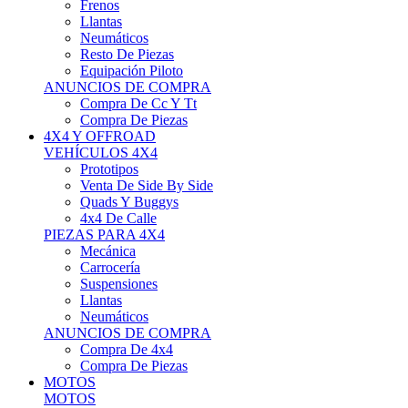
Neumáticos
Resto De Piezas
Equipación Piloto
ANUNCIOS DE COMPRA
Compra De Cc Y Tt
Compra De Piezas
4X4 Y OFFROAD
VEHÍCULOS 4X4
Prototipos
Venta De Side By Side
Quads Y Buggys
4x4 De Calle
PIEZAS PARA 4X4
Mecánica
Carrocería
Suspensiones
Llantas
Neumáticos
ANUNCIOS DE COMPRA
Compra De 4x4
Compra De Piezas
MOTOS
MOTOS
Motos De Circuito