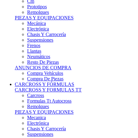
Remolques
PIEZAS Y EQUIPACIONES
Mecánica
Electrónica
Chasis Y Carrocería
Suspensiones
Frenos
Llantas
Neumáticos
Resto De Piezas
ANUNCIOS DE COMPRA
Compra Vehículos
Compra De Piezas
CARCROSS Y FÓRMULAS
CARCROSS Y FORMULAS TT
Carcross
Formulas Tt Autocross
Remolques
PIEZAS Y EQUIPACIONES
Mecanica
Electrónica
Chasis Y Carrocería
Suspensiones
Frenos
Llantas