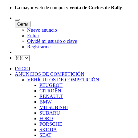
La mayor web de compra y
venta de Coches de Rally
.
Cerrar
Nuevo anuncio
Entrar
Olvidé mi usuario o clave
Registrarme
INICIO
ANUNCIOS DE COMPETICIÓN
VEHÍCULOS DE COMPETICIÓN
PEUGEOT
CITROËN
RENAULT
BMW
MITSUBISHI
SUBARU
FORD
PORSCHE
SKODA
SEAT