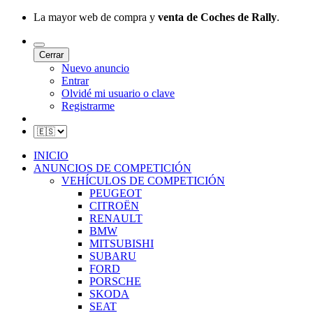
La mayor web de compra y
venta de Coches de Rally
.
Cerrar
Nuevo anuncio
Entrar
Olvidé mi usuario o clave
Registrarme
INICIO
ANUNCIOS DE COMPETICIÓN
VEHÍCULOS DE COMPETICIÓN
PEUGEOT
CITROËN
RENAULT
BMW
MITSUBISHI
SUBARU
FORD
PORSCHE
SKODA
SEAT