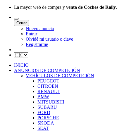
La mayor web de compra y
venta de Coches de Rally
.
Cerrar
Nuevo anuncio
Entrar
Olvidé mi usuario o clave
Registrarme
INICIO
ANUNCIOS DE COMPETICIÓN
VEHÍCULOS DE COMPETICIÓN
PEUGEOT
CITROËN
RENAULT
BMW
MITSUBISHI
SUBARU
FORD
PORSCHE
SKODA
SEAT