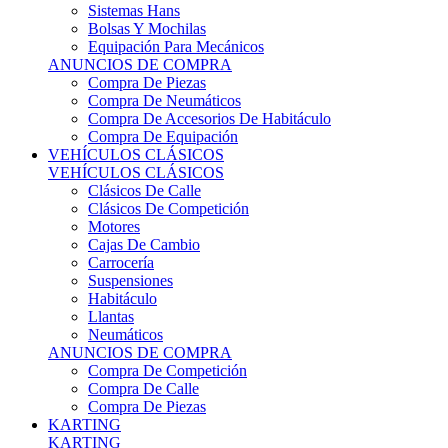
Sistemas Hans
Bolsas Y Mochilas
Equipación Para Mecánicos
ANUNCIOS DE COMPRA
Compra De Piezas
Compra De Neumáticos
Compra De Accesorios De Habitáculo
Compra De Equipación
VEHÍCULOS CLÁSICOS
VEHÍCULOS CLÁSICOS
Clásicos De Calle
Clásicos De Competición
Motores
Cajas De Cambio
Carrocería
Suspensiones
Habitáculo
Llantas
Neumáticos
ANUNCIOS DE COMPRA
Compra De Competición
Compra De Calle
Compra De Piezas
KARTING
KARTING