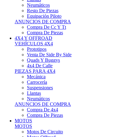
Neumáticos
Resto De Piezas
Equipación Piloto
ANUNCIOS DE COMPRA
Compra De Cc Y Tt
Compra De Piezas
4X4 Y OFFROAD
VEHÍCULOS 4X4
Prototipos
Venta De Side By Side
Quads Y Buggys
4x4 De Calle
PIEZAS PARA 4X4
Mecánica
Carrocería
Suspensiones
Llantas
Neumáticos
ANUNCIOS DE COMPRA
Compra De 4x4
Compra De Piezas
MOTOS
MOTOS
Motos De Circuito