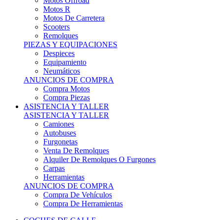
Motos Offroad
Motos R
Motos De Carretera
Scooters
Remolques
PIEZAS Y EQUIPACIONES
Despieces
Equipamiento
Neumáticos
ANUNCIOS DE COMPRA
Compra Motos
Compra Piezas
ASISTENCIA Y TALLER
ASISTENCIA Y TALLER
Camiones
Autobuses
Furgonetas
Venta De Remolques
Alquiler De Remolques O Furgones
Carpas
Herramientas
ANUNCIOS DE COMPRA
Compra De Vehículos
Compra De Herramientas