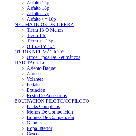
Asfalto 15p
Asfalto 16p
Asfalto 17p
Asfalto >= 18p
NEUMÁTICOS DE TIERRA
Tierra 13 O Menos
Tierra 14p
Tierra >= 15p
Offroad Y 4x4
OTROS NEUMÁTICOS
Otros Tipos De Neumáticos
HABITACULO
Asiento Baquet
Arneses
Volantes
Pedales
Extinción
Resto De Accesorios
EQUIPACIÓN PILOTO/COPILOTO
Packs Completos
Monos De Competición
Botines De Competición
Guantes
Ropa Interior
Cascos