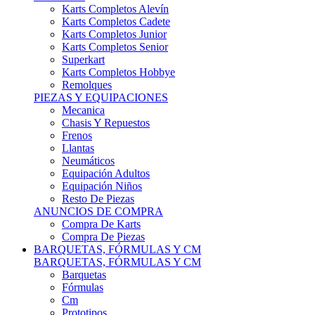
Karts Completos Alevín
Karts Completos Cadete
Karts Completos Junior
Karts Completos Senior
Superkart
Karts Completos Hobbye
Remolques
PIEZAS Y EQUIPACIONES
Mecanica
Chasis Y Repuestos
Frenos
Llantas
Neumáticos
Equipación Adultos
Equipación Niños
Resto De Piezas
ANUNCIOS DE COMPRA
Compra De Karts
Compra De Piezas
BARQUETAS, FÓRMULAS Y CM
BARQUETAS, FÓRMULAS Y CM
Barquetas
Fórmulas
Cm
Prototipos