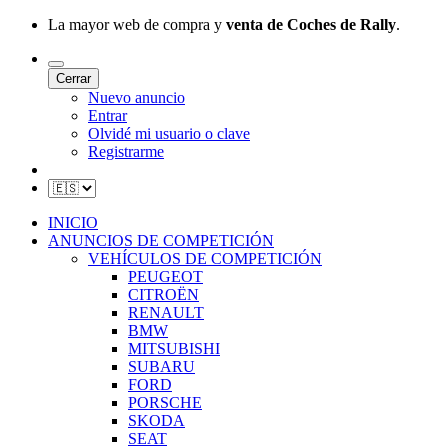
La mayor web de compra y
venta de Coches de Rally
.
Cerrar
Nuevo anuncio
Entrar
Olvidé mi usuario o clave
Registrarme
INICIO
ANUNCIOS DE COMPETICIÓN
VEHÍCULOS DE COMPETICIÓN
PEUGEOT
CITROËN
RENAULT
BMW
MITSUBISHI
SUBARU
FORD
PORSCHE
SKODA
SEAT