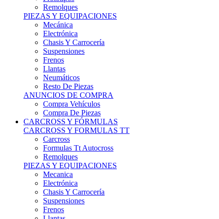
Remolques
PIEZAS Y EQUIPACIONES
Mecánica
Electrónica
Chasis Y Carrocería
Suspensiones
Frenos
Llantas
Neumáticos
Resto De Piezas
ANUNCIOS DE COMPRA
Compra Vehículos
Compra De Piezas
CARCROSS Y FÓRMULAS
CARCROSS Y FORMULAS TT
Carcross
Formulas Tt Autocross
Remolques
PIEZAS Y EQUIPACIONES
Mecanica
Electrónica
Chasis Y Carrocería
Suspensiones
Frenos
Llantas