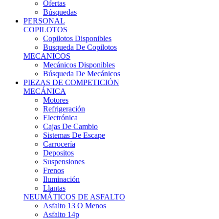
Ofertas
Búsquedas
PERSONAL
COPILOTOS
Copilotos Disponibles
Busqueda De Copilotos
MECANICOS
Mecánicos Disponibles
Búsqueda De Mecánicos
PIEZAS DE COMPETICIÓN
MECÁNICA
Motores
Refrigeración
Electrónica
Cajas De Cambio
Sistemas De Escape
Carrocería
Depositos
Suspensiones
Frenos
Iluminación
Llantas
NEUMÁTICOS DE ASFALTO
Asfalto 13 O Menos
Asfalto 14p