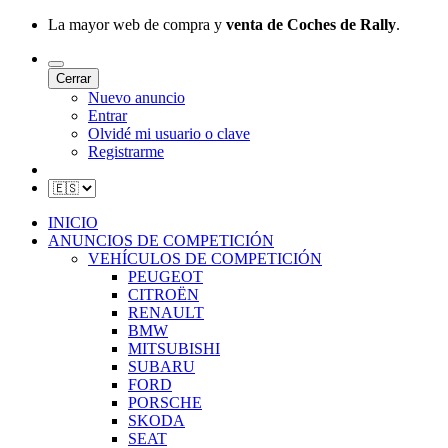
La mayor web de compra y
venta de Coches de Rally
.
Cerrar
Nuevo anuncio
Entrar
Olvidé mi usuario o clave
Registrarme
INICIO
ANUNCIOS DE COMPETICIÓN
VEHÍCULOS DE COMPETICIÓN
PEUGEOT
CITROËN
RENAULT
BMW
MITSUBISHI
SUBARU
FORD
PORSCHE
SKODA
SEAT