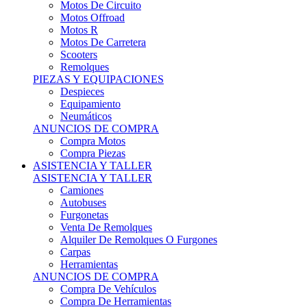
Motos Offroad
Motos R
Motos De Carretera
Scooters
Remolques
PIEZAS Y EQUIPACIONES
Despieces
Equipamiento
Neumáticos
ANUNCIOS DE COMPRA
Compra Motos
Compra Piezas
ASISTENCIA Y TALLER
ASISTENCIA Y TALLER
Camiones
Autobuses
Furgonetas
Venta De Remolques
Alquiler De Remolques O Furgones
Carpas
Herramientas
ANUNCIOS DE COMPRA
Compra De Vehículos
Compra De Herramientas