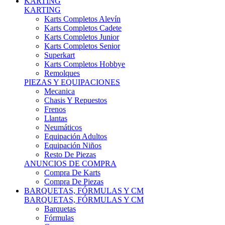
Karts Completos Alevín
Karts Completos Cadete
Karts Completos Junior
Karts Completos Senior
Superkart
Karts Completos Hobbye
Remolques
PIEZAS Y EQUIPACIONES
Mecanica
Chasis Y Repuestos
Frenos
Llantas
Neumáticos
Equipación Adultos
Equipación Niños
Resto De Piezas
ANUNCIOS DE COMPRA
Compra De Karts
Compra De Piezas
BARQUETAS, FÓRMULAS Y CM
BARQUETAS, FÓRMULAS Y CM
Barquetas
Fórmulas
Cm
Prototipos