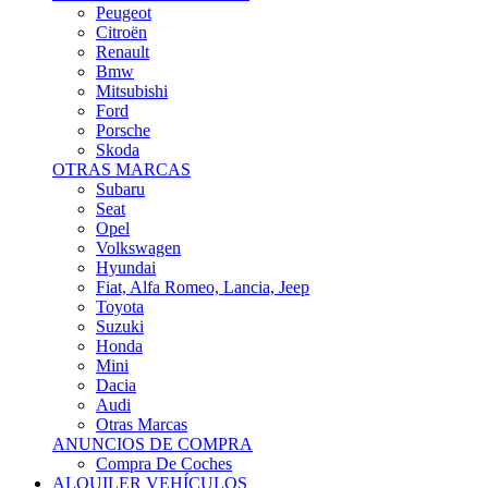
Citroën
Renault
Bmw
Mitsubishi
Ford
Porsche
Skoda
OTRAS MARCAS
Subaru
Seat
Opel
Volkswagen
Hyundai
Fiat, Alfa Romeo, Lancia, Jeep
Toyota
Suzuki
Honda
Mini
Dacia
Audi
Otras Marcas
ANUNCIOS DE COMPRA
Compra De Coches
ALQUILER VEHÍCULOS
ALQUILER VEHÍCULOS