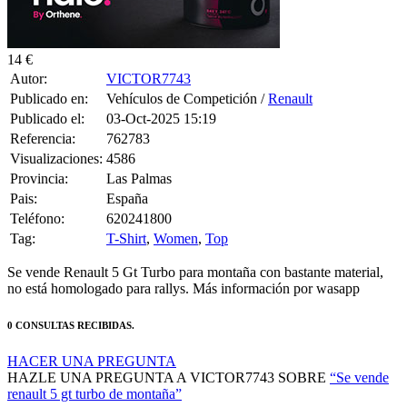
14 €
Autor:
VICTOR7743
Publicado en:
Vehículos de Competición /
Renault
Publicado el:
03-Oct-2025 15:19
Referencia:
762783
Visualizaciones:
4586
Provincia:
Las Palmas
Pais:
España
Teléfono:
620241800
Tag:
T-Shirt
,
Women
,
Top
Se vende Renault 5 Gt Turbo para montaña con bastante material,
no está homologado para rallys. Más información por wasapp
0 CONSULTAS RECIBIDAS.
HACER UNA PREGUNTA
HAZLE UNA PREGUNTA A VICTOR7743 SOBRE
“Se vende
renault 5 gt turbo de montaña”
Debes estar logueado para poder realizar la consulta