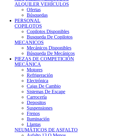
Ofertas
Búsquedas
PERSONAL
COPILOTOS
Copilotos Disponibles
Busqueda De Copilotos
MECANICOS
Mecánicos Disponibles
Búsqueda De Mecánicos
PIEZAS DE COMPETICIÓN
MECÁNICA
Motores
Refrigeración
Electrónica
Cajas De Cambio
Sistemas De Escape
Carrocería
Depositos
Suspensiones
Frenos
Iluminación
Llantas
NEUMÁTICOS DE ASFALTO
Asfalto 13 O Menos
Asfalto 14p