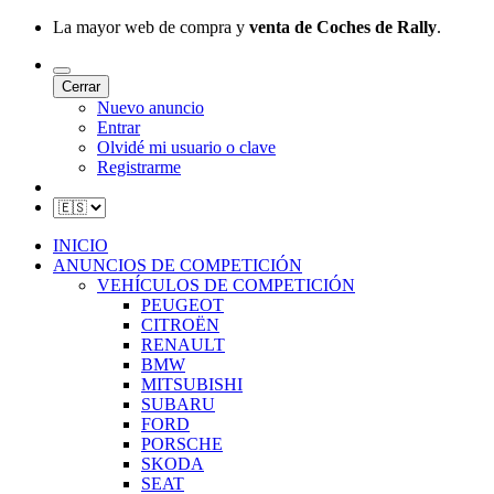
La mayor web de compra y
venta de Coches de Rally
.
Cerrar
Nuevo anuncio
Entrar
Olvidé mi usuario o clave
Registrarme
INICIO
ANUNCIOS DE COMPETICIÓN
VEHÍCULOS DE COMPETICIÓN
PEUGEOT
CITROËN
RENAULT
BMW
MITSUBISHI
SUBARU
FORD
PORSCHE
SKODA
SEAT