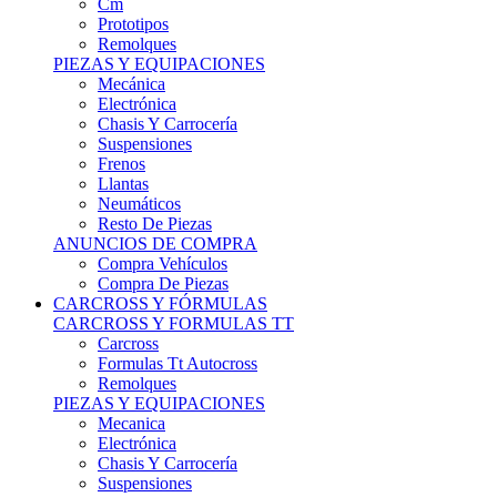
Remolques
PIEZAS Y EQUIPACIONES
Mecánica
Electrónica
Chasis Y Carrocería
Suspensiones
Frenos
Llantas
Neumáticos
Resto De Piezas
ANUNCIOS DE COMPRA
Compra Vehículos
Compra De Piezas
CARCROSS Y FÓRMULAS
CARCROSS Y FORMULAS TT
Carcross
Formulas Tt Autocross
Remolques
PIEZAS Y EQUIPACIONES
Mecanica
Electrónica
Chasis Y Carrocería
Suspensiones
Frenos
Llantas