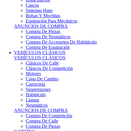
Sistemas Hans
Bolsas Y Mochilas
Equipación Para Mecánicos
ANUNCIOS DE COMPRA
Compra De Piezas
Compra De Neumáticos
Compra De Accesorios De Habitáculo
Compra De Equipación
VEHÍCULOS CLÁSICOS
VEHÍCULOS CLÁSICOS
Clásicos De Calle
Clásicos De Competición
Motores
Cajas De Cambio
Carrocería
Suspensiones
Habitáculo
Llantas
Neumáticos
ANUNCIOS DE COMPRA
Compra De Competición
Compra De Calle
Compra De Piezas
KARTING
KARTING