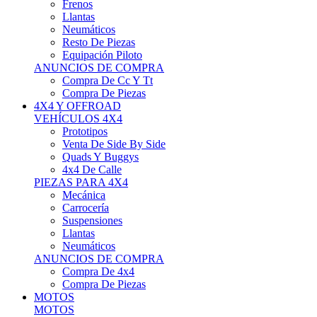
Neumáticos
Resto De Piezas
Equipación Piloto
ANUNCIOS DE COMPRA
Compra De Cc Y Tt
Compra De Piezas
4X4 Y OFFROAD
VEHÍCULOS 4X4
Prototipos
Venta De Side By Side
Quads Y Buggys
4x4 De Calle
PIEZAS PARA 4X4
Mecánica
Carrocería
Suspensiones
Llantas
Neumáticos
ANUNCIOS DE COMPRA
Compra De 4x4
Compra De Piezas
MOTOS
MOTOS
Motos De Circuito