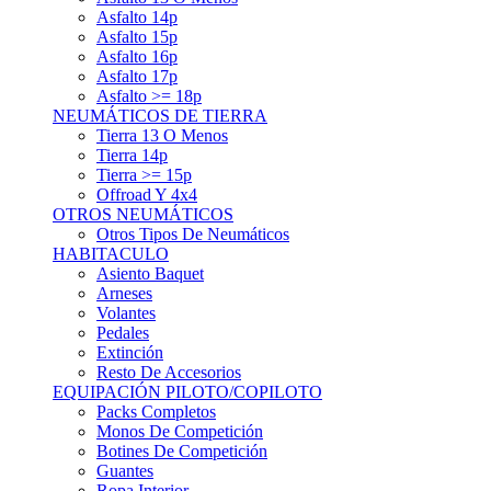
Asfalto 15p
Asfalto 16p
Asfalto 17p
Asfalto >= 18p
NEUMÁTICOS DE TIERRA
Tierra 13 O Menos
Tierra 14p
Tierra >= 15p
Offroad Y 4x4
OTROS NEUMÁTICOS
Otros Tipos De Neumáticos
HABITACULO
Asiento Baquet
Arneses
Volantes
Pedales
Extinción
Resto De Accesorios
EQUIPACIÓN PILOTO/COPILOTO
Packs Completos
Monos De Competición
Botines De Competición
Guantes
Ropa Interior
Cascos