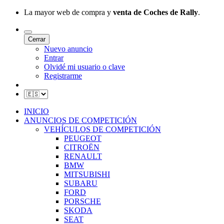
La mayor web de compra y
venta de Coches de Rally
.
Cerrar
Nuevo anuncio
Entrar
Olvidé mi usuario o clave
Registrarme
INICIO
ANUNCIOS DE COMPETICIÓN
VEHÍCULOS DE COMPETICIÓN
PEUGEOT
CITROËN
RENAULT
BMW
MITSUBISHI
SUBARU
FORD
PORSCHE
SKODA
SEAT