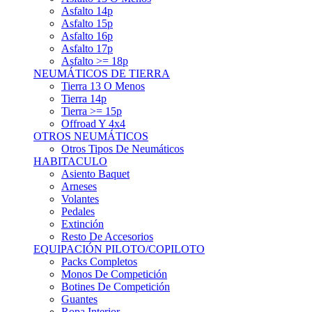
Asfalto 15p
Asfalto 16p
Asfalto 17p
Asfalto >= 18p
NEUMÁTICOS DE TIERRA
Tierra 13 O Menos
Tierra 14p
Tierra >= 15p
Offroad Y 4x4
OTROS NEUMÁTICOS
Otros Tipos De Neumáticos
HABITACULO
Asiento Baquet
Arneses
Volantes
Pedales
Extinción
Resto De Accesorios
EQUIPACIÓN PILOTO/COPILOTO
Packs Completos
Monos De Competición
Botines De Competición
Guantes
Ropa Interior
Cascos