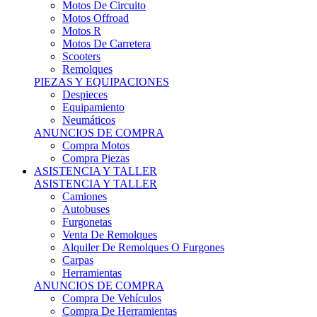
Motos Offroad
Motos R
Motos De Carretera
Scooters
Remolques
PIEZAS Y EQUIPACIONES
Despieces
Equipamiento
Neumáticos
ANUNCIOS DE COMPRA
Compra Motos
Compra Piezas
ASISTENCIA Y TALLER
ASISTENCIA Y TALLER
Camiones
Autobuses
Furgonetas
Venta De Remolques
Alquiler De Remolques O Furgones
Carpas
Herramientas
ANUNCIOS DE COMPRA
Compra De Vehículos
Compra De Herramientas