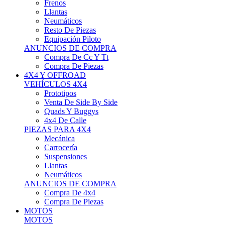
Neumáticos
Resto De Piezas
Equipación Piloto
ANUNCIOS DE COMPRA
Compra De Cc Y Tt
Compra De Piezas
4X4 Y OFFROAD
VEHÍCULOS 4X4
Prototipos
Venta De Side By Side
Quads Y Buggys
4x4 De Calle
PIEZAS PARA 4X4
Mecánica
Carrocería
Suspensiones
Llantas
Neumáticos
ANUNCIOS DE COMPRA
Compra De 4x4
Compra De Piezas
MOTOS
MOTOS
Motos De Circuito