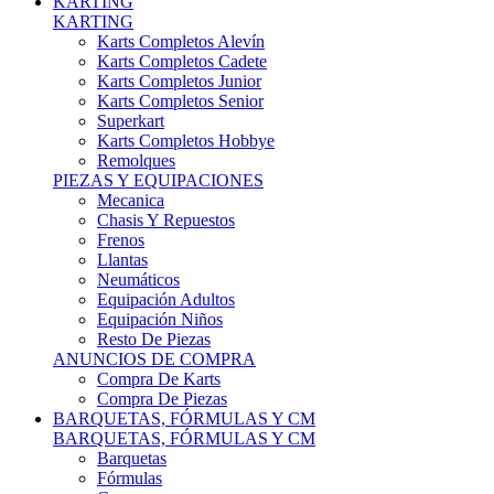
Karts Completos Alevín
Karts Completos Cadete
Karts Completos Junior
Karts Completos Senior
Superkart
Karts Completos Hobbye
Remolques
PIEZAS Y EQUIPACIONES
Mecanica
Chasis Y Repuestos
Frenos
Llantas
Neumáticos
Equipación Adultos
Equipación Niños
Resto De Piezas
ANUNCIOS DE COMPRA
Compra De Karts
Compra De Piezas
BARQUETAS, FÓRMULAS Y CM
BARQUETAS, FÓRMULAS Y CM
Barquetas
Fórmulas
Cm
Prototipos