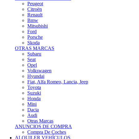
Citroën
Renault
Bmw
Mitsubishi
Ford
Porsche
Skoda
OTRAS MARCAS
Subaru
Seat
Opel
Volkswagen
Hyundai
Fiat, Alfa Romeo, Lancia, Jeep
Toyota
Suzuki
Honda
Mini
Dacia
Audi
Otras Marcas
ANUNCIOS DE COMPRA
Compra De Coches
ALQUILER VEHÍCULOS
ALQUILER VEHÍCULOS