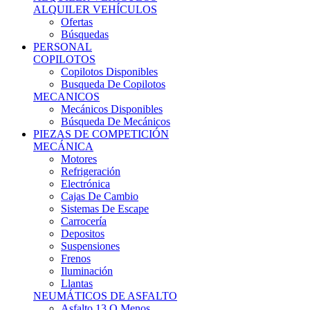
Ofertas
Búsquedas
PERSONAL
COPILOTOS
Copilotos Disponibles
Busqueda De Copilotos
MECANICOS
Mecánicos Disponibles
Búsqueda De Mecánicos
PIEZAS DE COMPETICIÓN
MECÁNICA
Motores
Refrigeración
Electrónica
Cajas De Cambio
Sistemas De Escape
Carrocería
Depositos
Suspensiones
Frenos
Iluminación
Llantas
NEUMÁTICOS DE ASFALTO
Asfalto 13 O Menos
Asfalto 14p