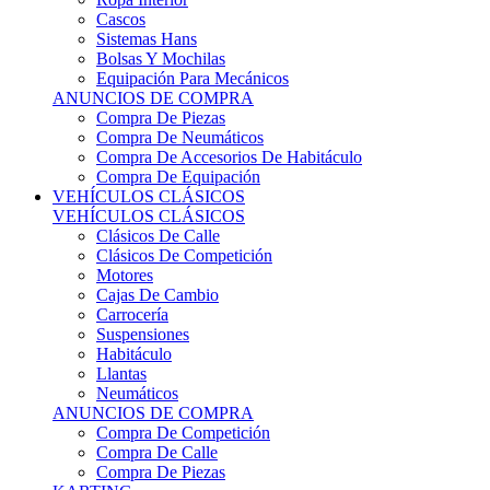
Sistemas Hans
Bolsas Y Mochilas
Equipación Para Mecánicos
ANUNCIOS DE COMPRA
Compra De Piezas
Compra De Neumáticos
Compra De Accesorios De Habitáculo
Compra De Equipación
VEHÍCULOS CLÁSICOS
VEHÍCULOS CLÁSICOS
Clásicos De Calle
Clásicos De Competición
Motores
Cajas De Cambio
Carrocería
Suspensiones
Habitáculo
Llantas
Neumáticos
ANUNCIOS DE COMPRA
Compra De Competición
Compra De Calle
Compra De Piezas
KARTING
KARTING