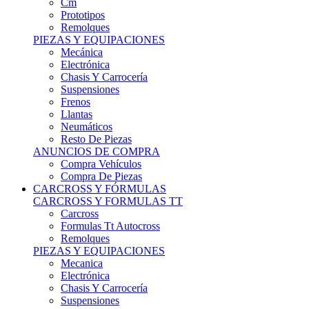
Remolques
PIEZAS Y EQUIPACIONES
Mecánica
Electrónica
Chasis Y Carrocería
Suspensiones
Frenos
Llantas
Neumáticos
Resto De Piezas
ANUNCIOS DE COMPRA
Compra Vehículos
Compra De Piezas
CARCROSS Y FÓRMULAS
CARCROSS Y FORMULAS TT
Carcross
Formulas Tt Autocross
Remolques
PIEZAS Y EQUIPACIONES
Mecanica
Electrónica
Chasis Y Carrocería
Suspensiones
Frenos
Llantas