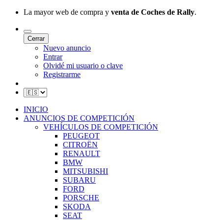
La mayor web de compra y
venta de Coches de Rally
.
Cerrar
Nuevo anuncio
Entrar
Olvidé mi usuario o clave
Registrarme
INICIO
ANUNCIOS DE COMPETICIÓN
VEHÍCULOS DE COMPETICIÓN
PEUGEOT
CITROËN
RENAULT
BMW
MITSUBISHI
SUBARU
FORD
PORSCHE
SKODA
SEAT