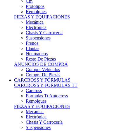
Remolques
PIEZAS Y EQUIPACIONES
Mecánica
Electrónica
Chasis Y Carrocería
Suspensiones
Frenos
Llantas
Neumáticos
Resto De Piezas
ANUNCIOS DE COMPRA
Compra Vehículos
Compra De Piezas
CARCROSS Y FÓRMULAS
CARCROSS Y FORMULAS TT
Carcross
Formulas Tt Autocross
Remolques
PIEZAS Y EQUIPACIONES
Mecanica
Electrónica
Chasis Y Carrocería
Suspensiones
Frenos
Llantas