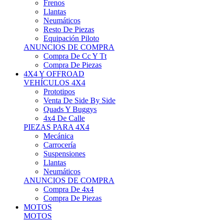
Neumáticos
Resto De Piezas
Equipación Piloto
ANUNCIOS DE COMPRA
Compra De Cc Y Tt
Compra De Piezas
4X4 Y OFFROAD
VEHÍCULOS 4X4
Prototipos
Venta De Side By Side
Quads Y Buggys
4x4 De Calle
PIEZAS PARA 4X4
Mecánica
Carrocería
Suspensiones
Llantas
Neumáticos
ANUNCIOS DE COMPRA
Compra De 4x4
Compra De Piezas
MOTOS
MOTOS
Motos De Circuito