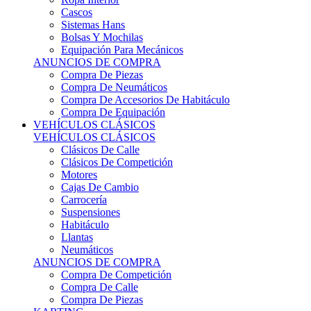
Sistemas Hans
Bolsas Y Mochilas
Equipación Para Mecánicos
ANUNCIOS DE COMPRA
Compra De Piezas
Compra De Neumáticos
Compra De Accesorios De Habitáculo
Compra De Equipación
VEHÍCULOS CLÁSICOS
VEHÍCULOS CLÁSICOS
Clásicos De Calle
Clásicos De Competición
Motores
Cajas De Cambio
Carrocería
Suspensiones
Habitáculo
Llantas
Neumáticos
ANUNCIOS DE COMPRA
Compra De Competición
Compra De Calle
Compra De Piezas
KARTING
KARTING