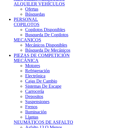
Ofertas
Búsquedas
PERSONAL
COPILOTOS
Copilotos Disponibles
Busqueda De Copilotos
MECANICOS
Mecánicos Disponibles
Búsqueda De Mecánicos
PIEZAS DE COMPETICIÓN
MECÁNICA
Motores
Refrigeración
Electrónica
Cajas De Cambio
Sistemas De Escape
Carrocería
Depositos
Suspensiones
Frenos
Iluminación
Llantas
NEUMÁTICOS DE ASFALTO
Asfalto 13 O Menos
Asfalto 14p