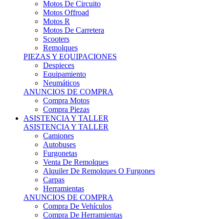
Motos Offroad
Motos R
Motos De Carretera
Scooters
Remolques
PIEZAS Y EQUIPACIONES
Despieces
Equipamiento
Neumáticos
ANUNCIOS DE COMPRA
Compra Motos
Compra Piezas
ASISTENCIA Y TALLER
ASISTENCIA Y TALLER
Camiones
Autobuses
Furgonetas
Venta De Remolques
Alquiler De Remolques O Furgones
Carpas
Herramientas
ANUNCIOS DE COMPRA
Compra De Vehículos
Compra De Herramientas