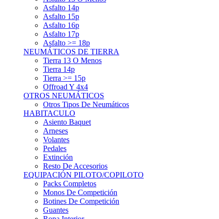
Asfalto 15p
Asfalto 16p
Asfalto 17p
Asfalto >= 18p
NEUMÁTICOS DE TIERRA
Tierra 13 O Menos
Tierra 14p
Tierra >= 15p
Offroad Y 4x4
OTROS NEUMÁTICOS
Otros Tipos De Neumáticos
HABITACULO
Asiento Baquet
Arneses
Volantes
Pedales
Extinción
Resto De Accesorios
EQUIPACIÓN PILOTO/COPILOTO
Packs Completos
Monos De Competición
Botines De Competición
Guantes
Ropa Interior
Cascos