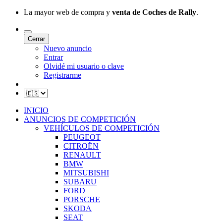
La mayor web de compra y
venta de Coches de Rally
.
Cerrar
Nuevo anuncio
Entrar
Olvidé mi usuario o clave
Registrarme
INICIO
ANUNCIOS DE COMPETICIÓN
VEHÍCULOS DE COMPETICIÓN
PEUGEOT
CITROËN
RENAULT
BMW
MITSUBISHI
SUBARU
FORD
PORSCHE
SKODA
SEAT