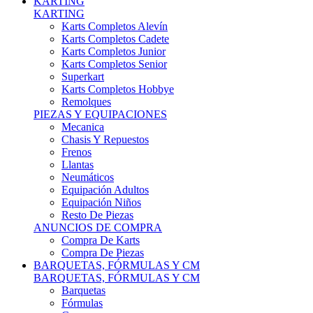
Karts Completos Alevín
Karts Completos Cadete
Karts Completos Junior
Karts Completos Senior
Superkart
Karts Completos Hobbye
Remolques
PIEZAS Y EQUIPACIONES
Mecanica
Chasis Y Repuestos
Frenos
Llantas
Neumáticos
Equipación Adultos
Equipación Niños
Resto De Piezas
ANUNCIOS DE COMPRA
Compra De Karts
Compra De Piezas
BARQUETAS, FÓRMULAS Y CM
BARQUETAS, FÓRMULAS Y CM
Barquetas
Fórmulas
Cm
Prototipos