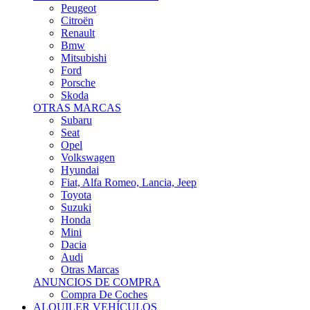
Citroën
Renault
Bmw
Mitsubishi
Ford
Porsche
Skoda
OTRAS MARCAS
Subaru
Seat
Opel
Volkswagen
Hyundai
Fiat, Alfa Romeo, Lancia, Jeep
Toyota
Suzuki
Honda
Mini
Dacia
Audi
Otras Marcas
ANUNCIOS DE COMPRA
Compra De Coches
ALQUILER VEHÍCULOS
ALQUILER VEHÍCULOS