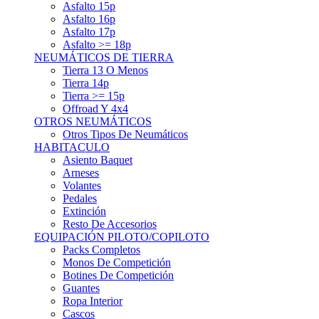
Asfalto 15p
Asfalto 16p
Asfalto 17p
Asfalto >= 18p
NEUMÁTICOS DE TIERRA
Tierra 13 O Menos
Tierra 14p
Tierra >= 15p
Offroad Y 4x4
OTROS NEUMÁTICOS
Otros Tipos De Neumáticos
HABITACULO
Asiento Baquet
Arneses
Volantes
Pedales
Extinción
Resto De Accesorios
EQUIPACIÓN PILOTO/COPILOTO
Packs Completos
Monos De Competición
Botines De Competición
Guantes
Ropa Interior
Cascos