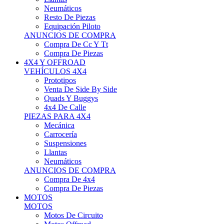
Neumáticos
Resto De Piezas
Equipación Piloto
ANUNCIOS DE COMPRA
Compra De Cc Y Tt
Compra De Piezas
4X4 Y OFFROAD
VEHÍCULOS 4X4
Prototipos
Venta De Side By Side
Quads Y Buggys
4x4 De Calle
PIEZAS PARA 4X4
Mecánica
Carrocería
Suspensiones
Llantas
Neumáticos
ANUNCIOS DE COMPRA
Compra De 4x4
Compra De Piezas
MOTOS
MOTOS
Motos De Circuito