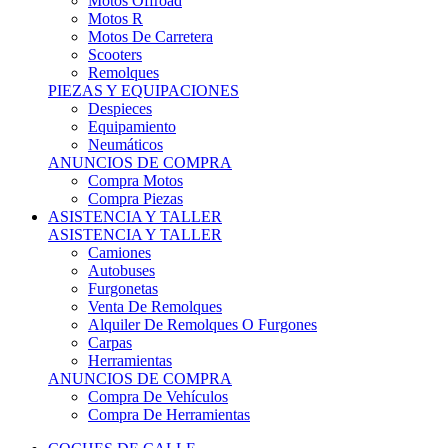
Motos Offroad
Motos R
Motos De Carretera
Scooters
Remolques
PIEZAS Y EQUIPACIONES
Despieces
Equipamiento
Neumáticos
ANUNCIOS DE COMPRA
Compra Motos
Compra Piezas
ASISTENCIA Y TALLER
ASISTENCIA Y TALLER
Camiones
Autobuses
Furgonetas
Venta De Remolques
Alquiler De Remolques O Furgones
Carpas
Herramientas
ANUNCIOS DE COMPRA
Compra De Vehículos
Compra De Herramientas