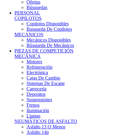
Ofertas
Búsquedas
PERSONAL
COPILOTOS
Copilotos Disponibles
Busqueda De Copilotos
MECANICOS
Mecánicos Disponibles
Búsqueda De Mecánicos
PIEZAS DE COMPETICIÓN
MECÁNICA
Motores
Refrigeración
Electrónica
Cajas De Cambio
Sistemas De Escape
Carrocería
Depositos
Suspensiones
Frenos
Iluminación
Llantas
NEUMÁTICOS DE ASFALTO
Asfalto 13 O Menos
Asfalto 14p