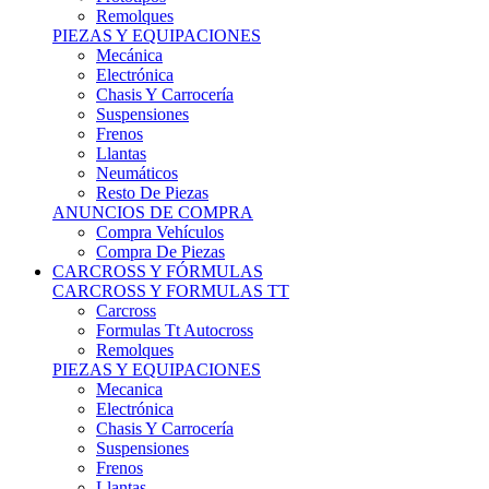
Remolques
PIEZAS Y EQUIPACIONES
Mecánica
Electrónica
Chasis Y Carrocería
Suspensiones
Frenos
Llantas
Neumáticos
Resto De Piezas
ANUNCIOS DE COMPRA
Compra Vehículos
Compra De Piezas
CARCROSS Y FÓRMULAS
CARCROSS Y FORMULAS TT
Carcross
Formulas Tt Autocross
Remolques
PIEZAS Y EQUIPACIONES
Mecanica
Electrónica
Chasis Y Carrocería
Suspensiones
Frenos
Llantas