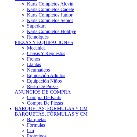
Karts Completos Alevín
Karts Completos Cadete
Karts Completos Junior
Karts Completos Senior
Superkart
Karts Completos Hobbye
Remolques
PIEZAS Y EQUIPACIONES
Mecanica
Chasis Y Repuestos
Frenos
Llantas
Neumáticos
Equipación Adultos
Equipación Niños
Resto De Piezas
ANUNCIOS DE COMPRA
Compra De Karts
Compra De Piezas
BARQUETAS, FÓRMULAS Y CM
BARQUETAS, FÓRMULAS Y CM
Barquetas
Fórmulas
Cm
Prototipos