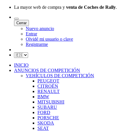
La mayor web de compra y
venta de Coches de Rally
.
Cerrar
Nuevo anuncio
Entrar
Olvidé mi usuario o clave
Registrarme
INICIO
ANUNCIOS DE COMPETICIÓN
VEHÍCULOS DE COMPETICIÓN
PEUGEOT
CITROËN
RENAULT
BMW
MITSUBISHI
SUBARU
FORD
PORSCHE
SKODA
SEAT