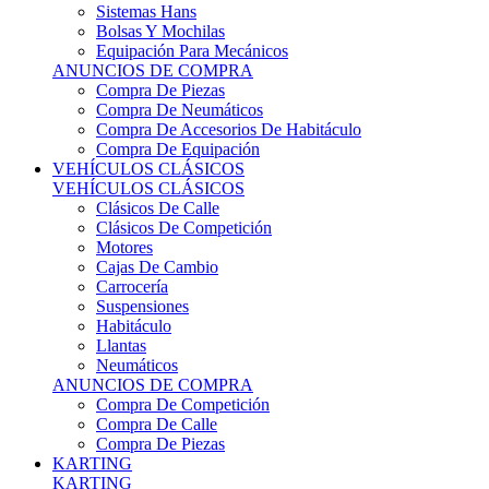
Sistemas Hans
Bolsas Y Mochilas
Equipación Para Mecánicos
ANUNCIOS DE COMPRA
Compra De Piezas
Compra De Neumáticos
Compra De Accesorios De Habitáculo
Compra De Equipación
VEHÍCULOS CLÁSICOS
VEHÍCULOS CLÁSICOS
Clásicos De Calle
Clásicos De Competición
Motores
Cajas De Cambio
Carrocería
Suspensiones
Habitáculo
Llantas
Neumáticos
ANUNCIOS DE COMPRA
Compra De Competición
Compra De Calle
Compra De Piezas
KARTING
KARTING