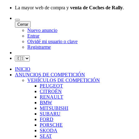
La mayor web de compra y
venta de Coches de Rally
.
Cerrar
Nuevo anuncio
Entrar
Olvidé mi usuario o clave
Registrarme
INICIO
ANUNCIOS DE COMPETICIÓN
VEHÍCULOS DE COMPETICIÓN
PEUGEOT
CITROËN
RENAULT
BMW
MITSUBISHI
SUBARU
FORD
PORSCHE
SKODA
SEAT