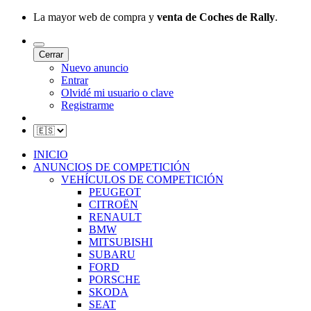
La mayor web de compra y
venta de Coches de Rally
.
Cerrar
Nuevo anuncio
Entrar
Olvidé mi usuario o clave
Registrarme
INICIO
ANUNCIOS DE COMPETICIÓN
VEHÍCULOS DE COMPETICIÓN
PEUGEOT
CITROËN
RENAULT
BMW
MITSUBISHI
SUBARU
FORD
PORSCHE
SKODA
SEAT