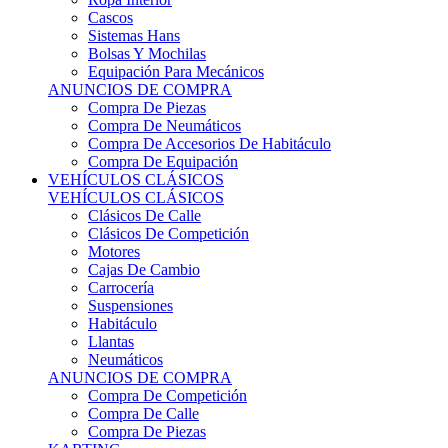
Sistemas Hans
Bolsas Y Mochilas
Equipación Para Mecánicos
ANUNCIOS DE COMPRA
Compra De Piezas
Compra De Neumáticos
Compra De Accesorios De Habitáculo
Compra De Equipación
VEHÍCULOS CLÁSICOS
VEHÍCULOS CLÁSICOS
Clásicos De Calle
Clásicos De Competición
Motores
Cajas De Cambio
Carrocería
Suspensiones
Habitáculo
Llantas
Neumáticos
ANUNCIOS DE COMPRA
Compra De Competición
Compra De Calle
Compra De Piezas
KARTING
KARTING