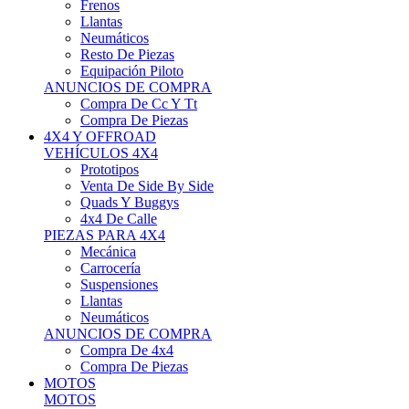
Neumáticos
Resto De Piezas
Equipación Piloto
ANUNCIOS DE COMPRA
Compra De Cc Y Tt
Compra De Piezas
4X4 Y OFFROAD
VEHÍCULOS 4X4
Prototipos
Venta De Side By Side
Quads Y Buggys
4x4 De Calle
PIEZAS PARA 4X4
Mecánica
Carrocería
Suspensiones
Llantas
Neumáticos
ANUNCIOS DE COMPRA
Compra De 4x4
Compra De Piezas
MOTOS
MOTOS
Motos De Circuito