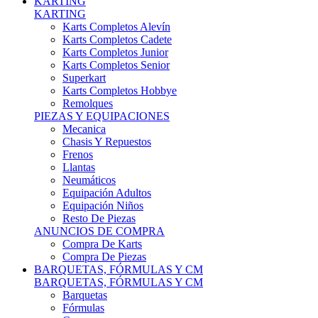
Karts Completos Alevín
Karts Completos Cadete
Karts Completos Junior
Karts Completos Senior
Superkart
Karts Completos Hobbye
Remolques
PIEZAS Y EQUIPACIONES
Mecanica
Chasis Y Repuestos
Frenos
Llantas
Neumáticos
Equipación Adultos
Equipación Niños
Resto De Piezas
ANUNCIOS DE COMPRA
Compra De Karts
Compra De Piezas
BARQUETAS, FÓRMULAS Y CM
BARQUETAS, FÓRMULAS Y CM
Barquetas
Fórmulas
Cm
Prototipos