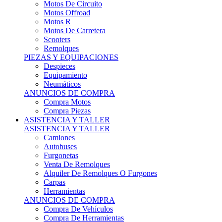
Motos Offroad
Motos R
Motos De Carretera
Scooters
Remolques
PIEZAS Y EQUIPACIONES
Despieces
Equipamiento
Neumáticos
ANUNCIOS DE COMPRA
Compra Motos
Compra Piezas
ASISTENCIA Y TALLER
ASISTENCIA Y TALLER
Camiones
Autobuses
Furgonetas
Venta De Remolques
Alquiler De Remolques O Furgones
Carpas
Herramientas
ANUNCIOS DE COMPRA
Compra De Vehículos
Compra De Herramientas