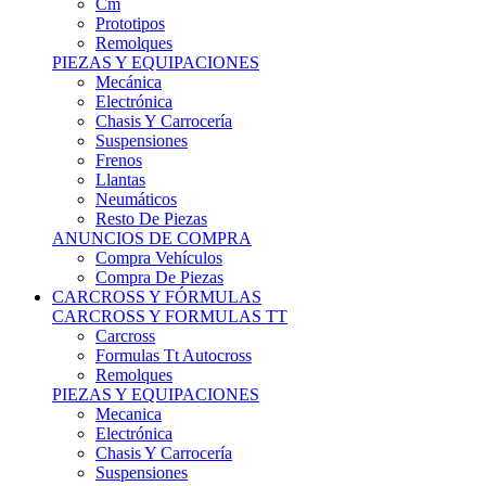
Remolques
PIEZAS Y EQUIPACIONES
Mecánica
Electrónica
Chasis Y Carrocería
Suspensiones
Frenos
Llantas
Neumáticos
Resto De Piezas
ANUNCIOS DE COMPRA
Compra Vehículos
Compra De Piezas
CARCROSS Y FÓRMULAS
CARCROSS Y FORMULAS TT
Carcross
Formulas Tt Autocross
Remolques
PIEZAS Y EQUIPACIONES
Mecanica
Electrónica
Chasis Y Carrocería
Suspensiones
Frenos
Llantas