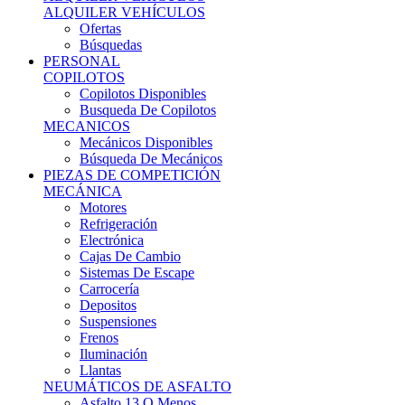
Ofertas
Búsquedas
PERSONAL
COPILOTOS
Copilotos Disponibles
Busqueda De Copilotos
MECANICOS
Mecánicos Disponibles
Búsqueda De Mecánicos
PIEZAS DE COMPETICIÓN
MECÁNICA
Motores
Refrigeración
Electrónica
Cajas De Cambio
Sistemas De Escape
Carrocería
Depositos
Suspensiones
Frenos
Iluminación
Llantas
NEUMÁTICOS DE ASFALTO
Asfalto 13 O Menos
Asfalto 14p