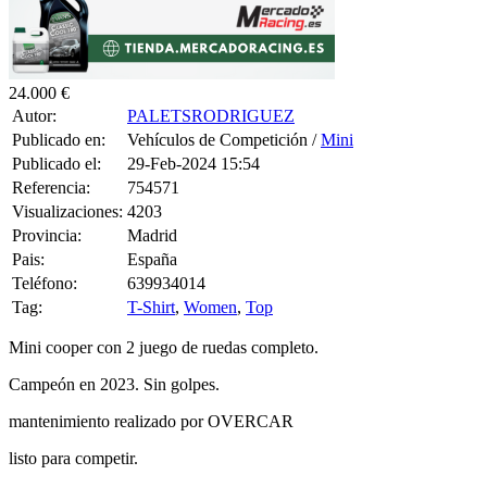
24.000 €
Autor:
PALETSRODRIGUEZ
Publicado en:
Vehículos de Competición /
Mini
Publicado el:
29-Feb-2024 15:54
Referencia:
754571
Visualizaciones:
4203
Provincia:
Madrid
Pais:
España
Teléfono:
639934014
Tag:
T-Shirt
,
Women
,
Top
Mini cooper con 2 juego de ruedas completo.
Campeón en 2023. Sin golpes.
mantenimiento realizado por OVERCAR
listo para competir.
IVA DEDUCIBLE