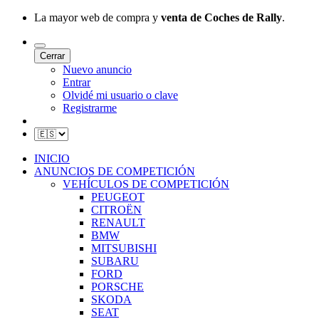
La mayor web de compra y
venta de Coches de Rally
.
Cerrar
Nuevo anuncio
Entrar
Olvidé mi usuario o clave
Registrarme
INICIO
ANUNCIOS DE COMPETICIÓN
VEHÍCULOS DE COMPETICIÓN
PEUGEOT
CITROËN
RENAULT
BMW
MITSUBISHI
SUBARU
FORD
PORSCHE
SKODA
SEAT