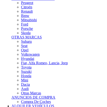
Citroën
Renault
Bmw
Mitsubishi
Ford
Porsche
Skoda
OTRAS MARCAS
Subaru
Seat
Opel
Volkswagen
Hyundai
Fiat, Alfa Romeo, Lancia, Jeep
Toyota
Suzuki
Honda
Mini
Dacia
Audi
Otras Marcas
ANUNCIOS DE COMPRA
Compra De Coches
ALQUILER VEHÍCULOS
ALQUILER VEHÍCULOS