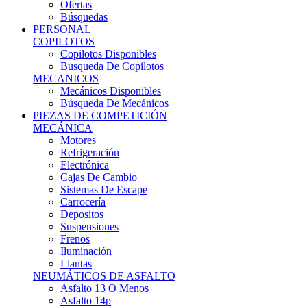
Ofertas
Búsquedas
PERSONAL
COPILOTOS
Copilotos Disponibles
Busqueda De Copilotos
MECANICOS
Mecánicos Disponibles
Búsqueda De Mecánicos
PIEZAS DE COMPETICIÓN
MECÁNICA
Motores
Refrigeración
Electrónica
Cajas De Cambio
Sistemas De Escape
Carrocería
Depositos
Suspensiones
Frenos
Iluminación
Llantas
NEUMÁTICOS DE ASFALTO
Asfalto 13 O Menos
Asfalto 14p