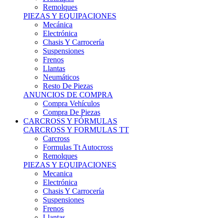
Remolques
PIEZAS Y EQUIPACIONES
Mecánica
Electrónica
Chasis Y Carrocería
Suspensiones
Frenos
Llantas
Neumáticos
Resto De Piezas
ANUNCIOS DE COMPRA
Compra Vehículos
Compra De Piezas
CARCROSS Y FÓRMULAS
CARCROSS Y FORMULAS TT
Carcross
Formulas Tt Autocross
Remolques
PIEZAS Y EQUIPACIONES
Mecanica
Electrónica
Chasis Y Carrocería
Suspensiones
Frenos
Llantas