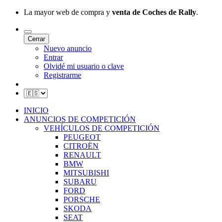
La mayor web de compra y
venta de Coches de Rally
.
Cerrar
Nuevo anuncio
Entrar
Olvidé mi usuario o clave
Registrarme
INICIO
ANUNCIOS DE COMPETICIÓN
VEHÍCULOS DE COMPETICIÓN
PEUGEOT
CITROËN
RENAULT
BMW
MITSUBISHI
SUBARU
FORD
PORSCHE
SKODA
SEAT