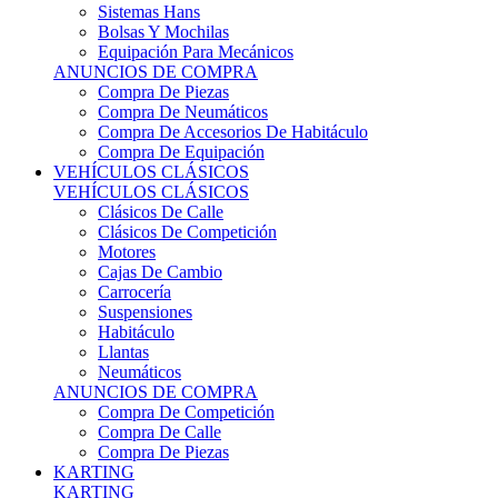
Sistemas Hans
Bolsas Y Mochilas
Equipación Para Mecánicos
ANUNCIOS DE COMPRA
Compra De Piezas
Compra De Neumáticos
Compra De Accesorios De Habitáculo
Compra De Equipación
VEHÍCULOS CLÁSICOS
VEHÍCULOS CLÁSICOS
Clásicos De Calle
Clásicos De Competición
Motores
Cajas De Cambio
Carrocería
Suspensiones
Habitáculo
Llantas
Neumáticos
ANUNCIOS DE COMPRA
Compra De Competición
Compra De Calle
Compra De Piezas
KARTING
KARTING