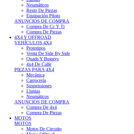
Neumáticos
Resto De Piezas
Equipación Piloto
ANUNCIOS DE COMPRA
Compra De Cc Y Tt
Compra De Piezas
4X4 Y OFFROAD
VEHÍCULOS 4X4
Prototipos
Venta De Side By Side
Quads Y Buggys
4x4 De Calle
PIEZAS PARA 4X4
Mecánica
Carrocería
Suspensiones
Llantas
Neumáticos
ANUNCIOS DE COMPRA
Compra De 4x4
Compra De Piezas
MOTOS
MOTOS
Motos De Circuito