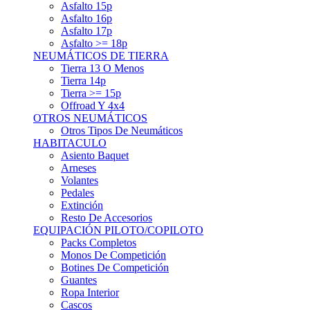
Asfalto 15p
Asfalto 16p
Asfalto 17p
Asfalto >= 18p
NEUMÁTICOS DE TIERRA
Tierra 13 O Menos
Tierra 14p
Tierra >= 15p
Offroad Y 4x4
OTROS NEUMÁTICOS
Otros Tipos De Neumáticos
HABITACULO
Asiento Baquet
Arneses
Volantes
Pedales
Extinción
Resto De Accesorios
EQUIPACIÓN PILOTO/COPILOTO
Packs Completos
Monos De Competición
Botines De Competición
Guantes
Ropa Interior
Cascos