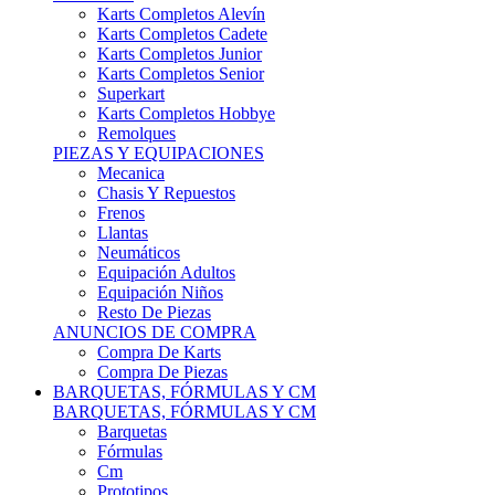
Karts Completos Alevín
Karts Completos Cadete
Karts Completos Junior
Karts Completos Senior
Superkart
Karts Completos Hobbye
Remolques
PIEZAS Y EQUIPACIONES
Mecanica
Chasis Y Repuestos
Frenos
Llantas
Neumáticos
Equipación Adultos
Equipación Niños
Resto De Piezas
ANUNCIOS DE COMPRA
Compra De Karts
Compra De Piezas
BARQUETAS, FÓRMULAS Y CM
BARQUETAS, FÓRMULAS Y CM
Barquetas
Fórmulas
Cm
Prototipos