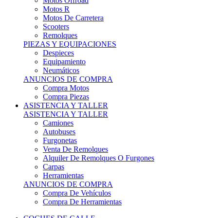
Motos Offroad
Motos R
Motos De Carretera
Scooters
Remolques
PIEZAS Y EQUIPACIONES
Despieces
Equipamiento
Neumáticos
ANUNCIOS DE COMPRA
Compra Motos
Compra Piezas
ASISTENCIA Y TALLER
ASISTENCIA Y TALLER
Camiones
Autobuses
Furgonetas
Venta De Remolques
Alquiler De Remolques O Furgones
Carpas
Herramientas
ANUNCIOS DE COMPRA
Compra De Vehículos
Compra De Herramientas