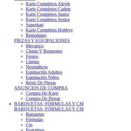
Karts Completos Alevín
Karts Completos Cadete
Karts Completos Junior
Karts Completos Senior
Superkart
Karts Completos Hobbye
Remolques
PIEZAS Y EQUIPACIONES
Mecanica
Chasis Y Repuestos
Frenos
Llantas
Neumáticos
Equipación Adultos
Equipación Niños
Resto De Piezas
ANUNCIOS DE COMPRA
Compra De Karts
Compra De Piezas
BARQUETAS, FÓRMULAS Y CM
BARQUETAS, FÓRMULAS Y CM
Barquetas
Fórmulas
Cm
Prototipos