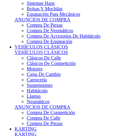
Sistemas Hans
Bolsas Y Mochilas
Equipación Para Mecánicos
ANUNCIOS DE COMPRA
Compra De Piezas
Compra De Neumáticos
Compra De Accesorios De Habitáculo
Compra De Equipación
VEHÍCULOS CLÁSICOS
VEHÍCULOS CLÁSICOS
Clásicos De Calle
Clásicos De Competición
Motores
Cajas De Cambio
Carrocería
Suspensiones
Habitáculo
Llantas
Neumáticos
ANUNCIOS DE COMPRA
Compra De Competición
Compra De Calle
Compra De Piezas
KARTING
KARTING