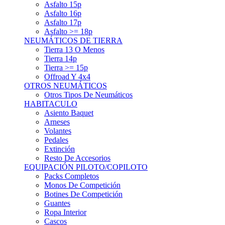
Asfalto 15p
Asfalto 16p
Asfalto 17p
Asfalto >= 18p
NEUMÁTICOS DE TIERRA
Tierra 13 O Menos
Tierra 14p
Tierra >= 15p
Offroad Y 4x4
OTROS NEUMÁTICOS
Otros Tipos De Neumáticos
HABITACULO
Asiento Baquet
Arneses
Volantes
Pedales
Extinción
Resto De Accesorios
EQUIPACIÓN PILOTO/COPILOTO
Packs Completos
Monos De Competición
Botines De Competición
Guantes
Ropa Interior
Cascos