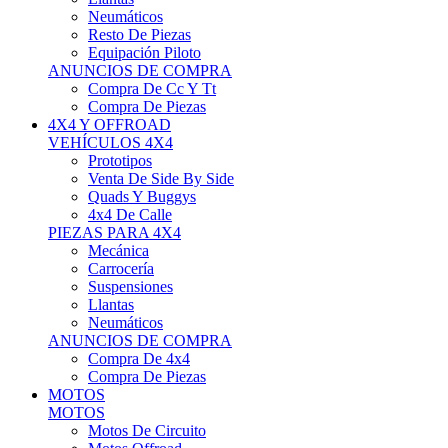
Neumáticos
Resto De Piezas
Equipación Piloto
ANUNCIOS DE COMPRA
Compra De Cc Y Tt
Compra De Piezas
4X4 Y OFFROAD
VEHÍCULOS 4X4
Prototipos
Venta De Side By Side
Quads Y Buggys
4x4 De Calle
PIEZAS PARA 4X4
Mecánica
Carrocería
Suspensiones
Llantas
Neumáticos
ANUNCIOS DE COMPRA
Compra De 4x4
Compra De Piezas
MOTOS
MOTOS
Motos De Circuito