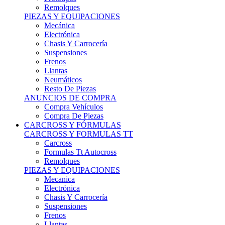
Remolques
PIEZAS Y EQUIPACIONES
Mecánica
Electrónica
Chasis Y Carrocería
Suspensiones
Frenos
Llantas
Neumáticos
Resto De Piezas
ANUNCIOS DE COMPRA
Compra Vehículos
Compra De Piezas
CARCROSS Y FÓRMULAS
CARCROSS Y FORMULAS TT
Carcross
Formulas Tt Autocross
Remolques
PIEZAS Y EQUIPACIONES
Mecanica
Electrónica
Chasis Y Carrocería
Suspensiones
Frenos
Llantas