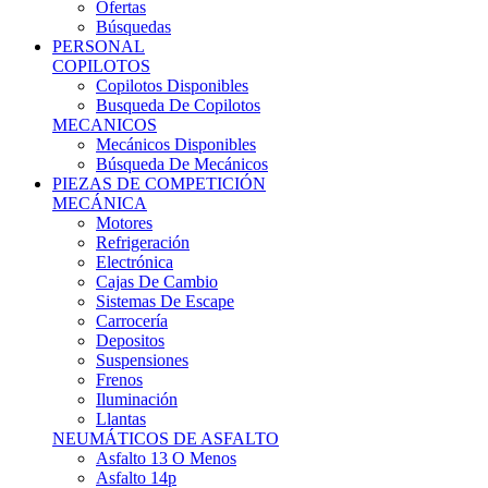
Ofertas
Búsquedas
PERSONAL
COPILOTOS
Copilotos Disponibles
Busqueda De Copilotos
MECANICOS
Mecánicos Disponibles
Búsqueda De Mecánicos
PIEZAS DE COMPETICIÓN
MECÁNICA
Motores
Refrigeración
Electrónica
Cajas De Cambio
Sistemas De Escape
Carrocería
Depositos
Suspensiones
Frenos
Iluminación
Llantas
NEUMÁTICOS DE ASFALTO
Asfalto 13 O Menos
Asfalto 14p