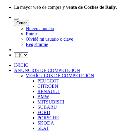
La mayor web de compra y
venta de Coches de Rally
.
Cerrar
Nuevo anuncio
Entrar
Olvidé mi usuario o clave
Registrarme
INICIO
ANUNCIOS DE COMPETICIÓN
VEHÍCULOS DE COMPETICIÓN
PEUGEOT
CITROËN
RENAULT
BMW
MITSUBISHI
SUBARU
FORD
PORSCHE
SKODA
SEAT