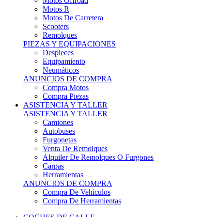
Motos Offroad
Motos R
Motos De Carretera
Scooters
Remolques
PIEZAS Y EQUIPACIONES
Despieces
Equipamiento
Neumáticos
ANUNCIOS DE COMPRA
Compra Motos
Compra Piezas
ASISTENCIA Y TALLER
ASISTENCIA Y TALLER
Camiones
Autobuses
Furgonetas
Venta De Remolques
Alquiler De Remolques O Furgones
Carpas
Herramientas
ANUNCIOS DE COMPRA
Compra De Vehículos
Compra De Herramientas