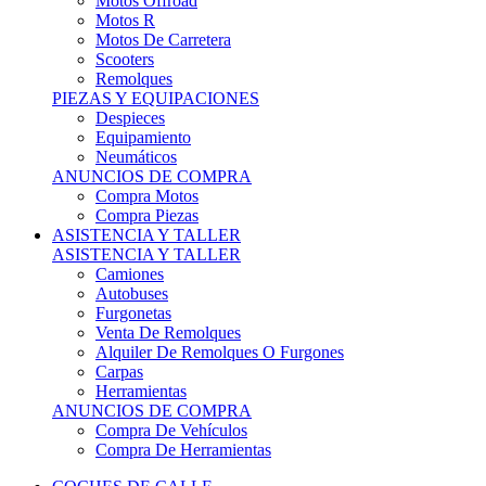
Motos Offroad
Motos R
Motos De Carretera
Scooters
Remolques
PIEZAS Y EQUIPACIONES
Despieces
Equipamiento
Neumáticos
ANUNCIOS DE COMPRA
Compra Motos
Compra Piezas
ASISTENCIA Y TALLER
ASISTENCIA Y TALLER
Camiones
Autobuses
Furgonetas
Venta De Remolques
Alquiler De Remolques O Furgones
Carpas
Herramientas
ANUNCIOS DE COMPRA
Compra De Vehículos
Compra De Herramientas