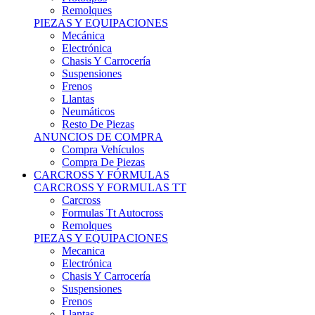
Remolques
PIEZAS Y EQUIPACIONES
Mecánica
Electrónica
Chasis Y Carrocería
Suspensiones
Frenos
Llantas
Neumáticos
Resto De Piezas
ANUNCIOS DE COMPRA
Compra Vehículos
Compra De Piezas
CARCROSS Y FÓRMULAS
CARCROSS Y FORMULAS TT
Carcross
Formulas Tt Autocross
Remolques
PIEZAS Y EQUIPACIONES
Mecanica
Electrónica
Chasis Y Carrocería
Suspensiones
Frenos
Llantas