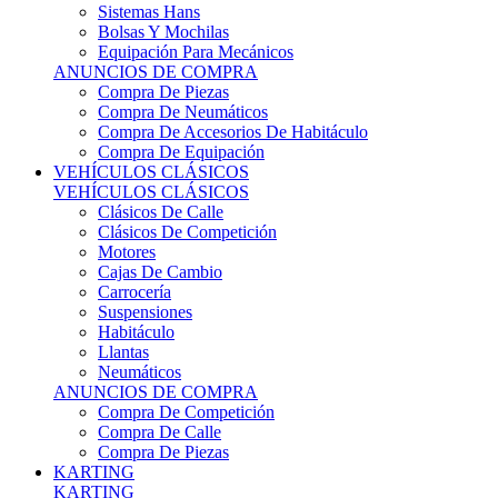
Sistemas Hans
Bolsas Y Mochilas
Equipación Para Mecánicos
ANUNCIOS DE COMPRA
Compra De Piezas
Compra De Neumáticos
Compra De Accesorios De Habitáculo
Compra De Equipación
VEHÍCULOS CLÁSICOS
VEHÍCULOS CLÁSICOS
Clásicos De Calle
Clásicos De Competición
Motores
Cajas De Cambio
Carrocería
Suspensiones
Habitáculo
Llantas
Neumáticos
ANUNCIOS DE COMPRA
Compra De Competición
Compra De Calle
Compra De Piezas
KARTING
KARTING