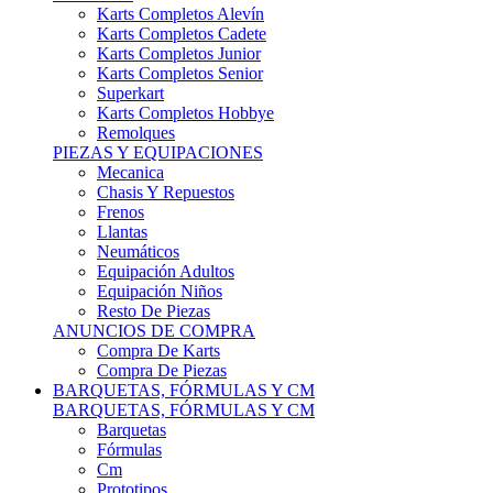
Karts Completos Alevín
Karts Completos Cadete
Karts Completos Junior
Karts Completos Senior
Superkart
Karts Completos Hobbye
Remolques
PIEZAS Y EQUIPACIONES
Mecanica
Chasis Y Repuestos
Frenos
Llantas
Neumáticos
Equipación Adultos
Equipación Niños
Resto De Piezas
ANUNCIOS DE COMPRA
Compra De Karts
Compra De Piezas
BARQUETAS, FÓRMULAS Y CM
BARQUETAS, FÓRMULAS Y CM
Barquetas
Fórmulas
Cm
Prototipos