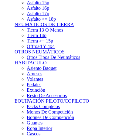
Asfalto 15p
Asfalto 16p
Asfalto 17p
Asfalto >= 18p
NEUMÁTICOS DE TIERRA
Tierra 13 O Menos
Tierra 14p
Tierra >= 15p
Offroad Y 4x4
OTROS NEUMÁTICOS
Otros Tipos De Neumáticos
HABITACULO
Asiento Baquet
Arneses
Volantes
Pedales
Extinción
Resto De Accesorios
EQUIPACIÓN PILOTO/COPILOTO
Packs Completos
Monos De Competición
Botines De Competición
Guantes
Ropa Interior
Cascos