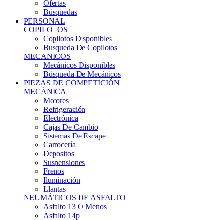
Ofertas
Búsquedas
PERSONAL
COPILOTOS
Copilotos Disponibles
Busqueda De Copilotos
MECANICOS
Mecánicos Disponibles
Búsqueda De Mecánicos
PIEZAS DE COMPETICIÓN
MECÁNICA
Motores
Refrigeración
Electrónica
Cajas De Cambio
Sistemas De Escape
Carrocería
Depositos
Suspensiones
Frenos
Iluminación
Llantas
NEUMÁTICOS DE ASFALTO
Asfalto 13 O Menos
Asfalto 14p