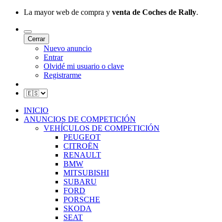
La mayor web de compra y
venta de Coches de Rally
.
Cerrar
Nuevo anuncio
Entrar
Olvidé mi usuario o clave
Registrarme
INICIO
ANUNCIOS DE COMPETICIÓN
VEHÍCULOS DE COMPETICIÓN
PEUGEOT
CITROËN
RENAULT
BMW
MITSUBISHI
SUBARU
FORD
PORSCHE
SKODA
SEAT