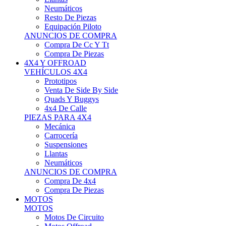
Neumáticos
Resto De Piezas
Equipación Piloto
ANUNCIOS DE COMPRA
Compra De Cc Y Tt
Compra De Piezas
4X4 Y OFFROAD
VEHÍCULOS 4X4
Prototipos
Venta De Side By Side
Quads Y Buggys
4x4 De Calle
PIEZAS PARA 4X4
Mecánica
Carrocería
Suspensiones
Llantas
Neumáticos
ANUNCIOS DE COMPRA
Compra De 4x4
Compra De Piezas
MOTOS
MOTOS
Motos De Circuito