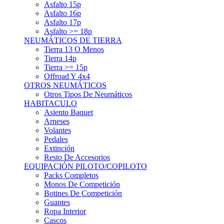
Asfalto 15p
Asfalto 16p
Asfalto 17p
Asfalto >= 18p
NEUMÁTICOS DE TIERRA
Tierra 13 O Menos
Tierra 14p
Tierra >= 15p
Offroad Y 4x4
OTROS NEUMÁTICOS
Otros Tipos De Neumáticos
HABITACULO
Asiento Baquet
Arneses
Volantes
Pedales
Extinción
Resto De Accesorios
EQUIPACIÓN PILOTO/COPILOTO
Packs Completos
Monos De Competición
Botines De Competición
Guantes
Ropa Interior
Cascos