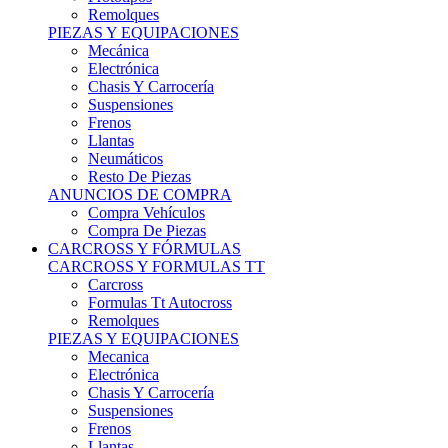
Remolques
PIEZAS Y EQUIPACIONES
Mecánica
Electrónica
Chasis Y Carrocería
Suspensiones
Frenos
Llantas
Neumáticos
Resto De Piezas
ANUNCIOS DE COMPRA
Compra Vehículos
Compra De Piezas
CARCROSS Y FÓRMULAS
CARCROSS Y FORMULAS TT
Carcross
Formulas Tt Autocross
Remolques
PIEZAS Y EQUIPACIONES
Mecanica
Electrónica
Chasis Y Carrocería
Suspensiones
Frenos
Llantas