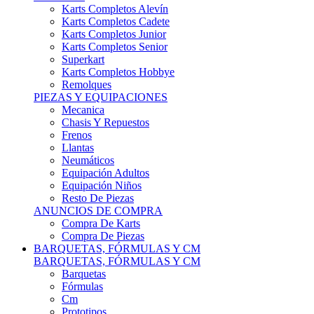
Karts Completos Alevín
Karts Completos Cadete
Karts Completos Junior
Karts Completos Senior
Superkart
Karts Completos Hobbye
Remolques
PIEZAS Y EQUIPACIONES
Mecanica
Chasis Y Repuestos
Frenos
Llantas
Neumáticos
Equipación Adultos
Equipación Niños
Resto De Piezas
ANUNCIOS DE COMPRA
Compra De Karts
Compra De Piezas
BARQUETAS, FÓRMULAS Y CM
BARQUETAS, FÓRMULAS Y CM
Barquetas
Fórmulas
Cm
Prototipos