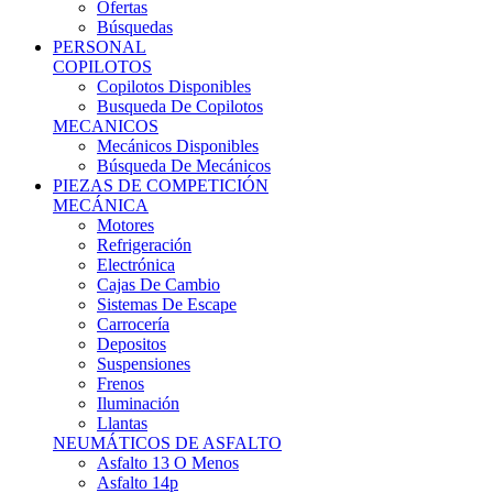
Ofertas
Búsquedas
PERSONAL
COPILOTOS
Copilotos Disponibles
Busqueda De Copilotos
MECANICOS
Mecánicos Disponibles
Búsqueda De Mecánicos
PIEZAS DE COMPETICIÓN
MECÁNICA
Motores
Refrigeración
Electrónica
Cajas De Cambio
Sistemas De Escape
Carrocería
Depositos
Suspensiones
Frenos
Iluminación
Llantas
NEUMÁTICOS DE ASFALTO
Asfalto 13 O Menos
Asfalto 14p