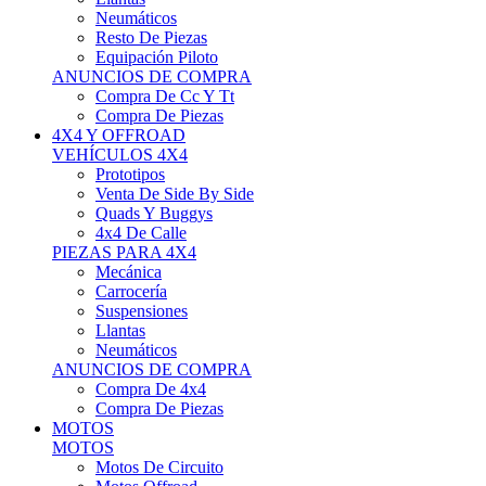
Neumáticos
Resto De Piezas
Equipación Piloto
ANUNCIOS DE COMPRA
Compra De Cc Y Tt
Compra De Piezas
4X4 Y OFFROAD
VEHÍCULOS 4X4
Prototipos
Venta De Side By Side
Quads Y Buggys
4x4 De Calle
PIEZAS PARA 4X4
Mecánica
Carrocería
Suspensiones
Llantas
Neumáticos
ANUNCIOS DE COMPRA
Compra De 4x4
Compra De Piezas
MOTOS
MOTOS
Motos De Circuito