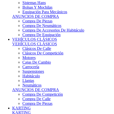
Sistemas Hans
Bolsas Y Mochilas
Equipación Para Mecánicos
ANUNCIOS DE COMPRA
Compra De Piezas
Compra De Neumáticos
Compra De Accesorios De Habitáculo
Compra De Equipación
VEHÍCULOS CLÁSICOS
VEHÍCULOS CLÁSICOS
Clásicos De Calle
Clásicos De Competición
Motores
Cajas De Cambio
Carrocería
Suspensiones
Habitáculo
Llantas
Neumáticos
ANUNCIOS DE COMPRA
Compra De Competición
Compra De Calle
Compra De Piezas
KARTING
KARTING