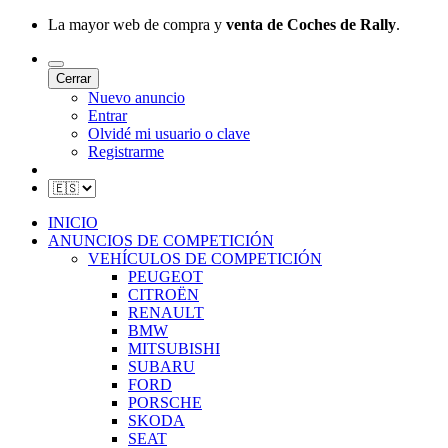
La mayor web de compra y
venta de Coches de Rally
.
Cerrar
Nuevo anuncio
Entrar
Olvidé mi usuario o clave
Registrarme
INICIO
ANUNCIOS DE COMPETICIÓN
VEHÍCULOS DE COMPETICIÓN
PEUGEOT
CITROËN
RENAULT
BMW
MITSUBISHI
SUBARU
FORD
PORSCHE
SKODA
SEAT