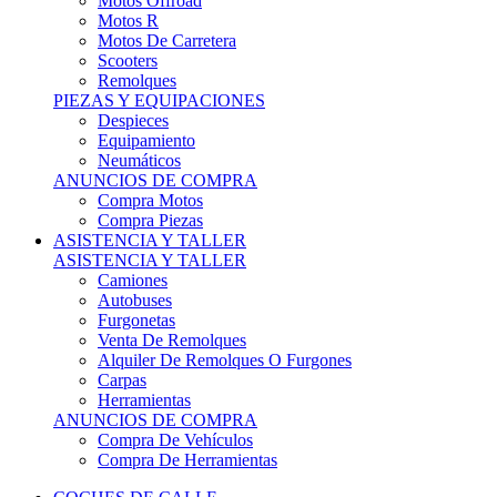
Motos Offroad
Motos R
Motos De Carretera
Scooters
Remolques
PIEZAS Y EQUIPACIONES
Despieces
Equipamiento
Neumáticos
ANUNCIOS DE COMPRA
Compra Motos
Compra Piezas
ASISTENCIA Y TALLER
ASISTENCIA Y TALLER
Camiones
Autobuses
Furgonetas
Venta De Remolques
Alquiler De Remolques O Furgones
Carpas
Herramientas
ANUNCIOS DE COMPRA
Compra De Vehículos
Compra De Herramientas