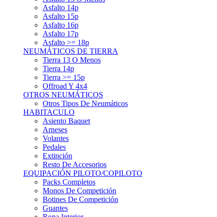
Asfalto 15p
Asfalto 16p
Asfalto 17p
Asfalto >= 18p
NEUMÁTICOS DE TIERRA
Tierra 13 O Menos
Tierra 14p
Tierra >= 15p
Offroad Y 4x4
OTROS NEUMÁTICOS
Otros Tipos De Neumáticos
HABITACULO
Asiento Baquet
Arneses
Volantes
Pedales
Extinción
Resto De Accesorios
EQUIPACIÓN PILOTO/COPILOTO
Packs Completos
Monos De Competición
Botines De Competición
Guantes
Ropa Interior
Cascos