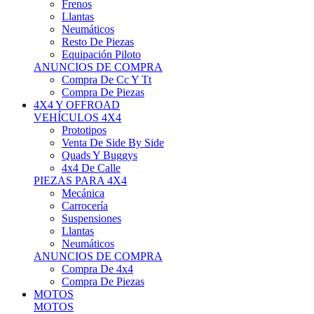
Neumáticos
Resto De Piezas
Equipación Piloto
ANUNCIOS DE COMPRA
Compra De Cc Y Tt
Compra De Piezas
4X4 Y OFFROAD
VEHÍCULOS 4X4
Prototipos
Venta De Side By Side
Quads Y Buggys
4x4 De Calle
PIEZAS PARA 4X4
Mecánica
Carrocería
Suspensiones
Llantas
Neumáticos
ANUNCIOS DE COMPRA
Compra De 4x4
Compra De Piezas
MOTOS
MOTOS
Motos De Circuito