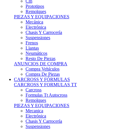
Remolques
PIEZAS Y EQUIPACIONES
Mecánica
Electrónica
Chasis Y Carrocería
Suspensiones
Frenos
Llantas
Neumáticos
Resto De Piezas
ANUNCIOS DE COMPRA
Compra Vehículos
Compra De Piezas
CARCROSS Y FÓRMULAS
CARCROSS Y FORMULAS TT
Carcross
Formulas Tt Autocross
Remolques
PIEZAS Y EQUIPACIONES
Mecanica
Electrónica
Chasis Y Carrocería
Suspensiones
Frenos
Llantas