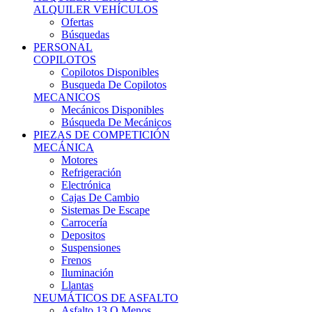
Ofertas
Búsquedas
PERSONAL
COPILOTOS
Copilotos Disponibles
Busqueda De Copilotos
MECANICOS
Mecánicos Disponibles
Búsqueda De Mecánicos
PIEZAS DE COMPETICIÓN
MECÁNICA
Motores
Refrigeración
Electrónica
Cajas De Cambio
Sistemas De Escape
Carrocería
Depositos
Suspensiones
Frenos
Iluminación
Llantas
NEUMÁTICOS DE ASFALTO
Asfalto 13 O Menos
Asfalto 14p