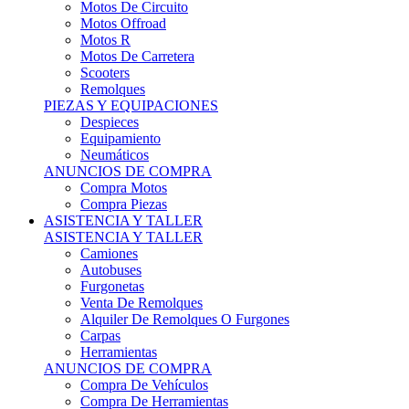
Motos Offroad
Motos R
Motos De Carretera
Scooters
Remolques
PIEZAS Y EQUIPACIONES
Despieces
Equipamiento
Neumáticos
ANUNCIOS DE COMPRA
Compra Motos
Compra Piezas
ASISTENCIA Y TALLER
ASISTENCIA Y TALLER
Camiones
Autobuses
Furgonetas
Venta De Remolques
Alquiler De Remolques O Furgones
Carpas
Herramientas
ANUNCIOS DE COMPRA
Compra De Vehículos
Compra De Herramientas