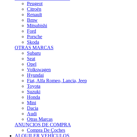
Citroën
Renault
Bmw
Mitsubishi
Ford
Porsche
Skoda
OTRAS MARCAS
Subaru
Seat
Opel
Volkswagen
Hyundai
Fiat, Alfa Romeo, Lancia, Jeep
Toyota
Suzuki
Honda
Mini
Dacia
Audi
Otras Marcas
ANUNCIOS DE COMPRA
Compra De Coches
ALQUILER VEHÍCULOS
ALQUILER VEHÍCULOS