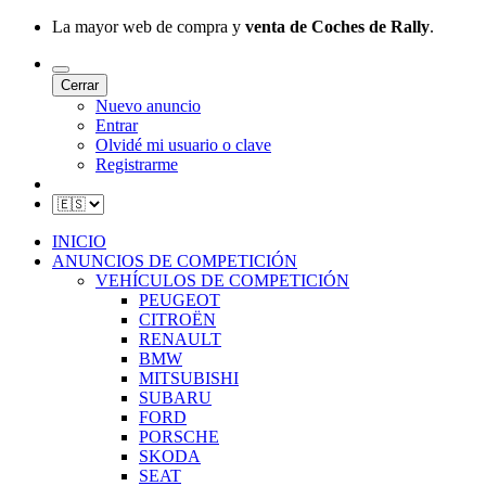
La mayor web de compra y
venta de Coches de Rally
.
Cerrar
Nuevo anuncio
Entrar
Olvidé mi usuario o clave
Registrarme
INICIO
ANUNCIOS DE COMPETICIÓN
VEHÍCULOS DE COMPETICIÓN
PEUGEOT
CITROËN
RENAULT
BMW
MITSUBISHI
SUBARU
FORD
PORSCHE
SKODA
SEAT