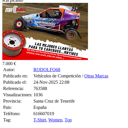
7.000 €
Autor:
RODOLFO68
Publicado en:
Vehículos de Competición /
Otras Marcas
Publicado el:
24-Nov-2025 22:08
Referencia:
763588
Visualizaciones:
1036
Provincia:
Santa Cruz de Tenerife
Pais:
España
Teléfono:
616607019
Tag:
T-Shirt
,
Women
,
Top
Se vende Kia Picanto de la antigua copa Kia Canarias, totalmente