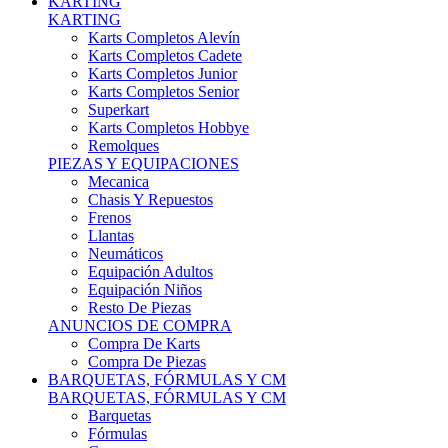
Karts Completos Alevín
Karts Completos Cadete
Karts Completos Junior
Karts Completos Senior
Superkart
Karts Completos Hobbye
Remolques
PIEZAS Y EQUIPACIONES
Mecanica
Chasis Y Repuestos
Frenos
Llantas
Neumáticos
Equipación Adultos
Equipación Niños
Resto De Piezas
ANUNCIOS DE COMPRA
Compra De Karts
Compra De Piezas
BARQUETAS, FÓRMULAS Y CM
BARQUETAS, FÓRMULAS Y CM
Barquetas
Fórmulas
Cm
Prototipos