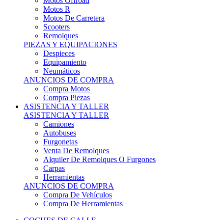
Motos Offroad
Motos R
Motos De Carretera
Scooters
Remolques
PIEZAS Y EQUIPACIONES
Despieces
Equipamiento
Neumáticos
ANUNCIOS DE COMPRA
Compra Motos
Compra Piezas
ASISTENCIA Y TALLER
ASISTENCIA Y TALLER
Camiones
Autobuses
Furgonetas
Venta De Remolques
Alquiler De Remolques O Furgones
Carpas
Herramientas
ANUNCIOS DE COMPRA
Compra De Vehículos
Compra De Herramientas