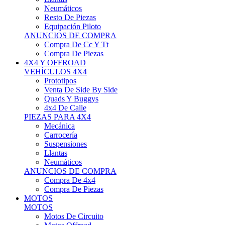
Neumáticos
Resto De Piezas
Equipación Piloto
ANUNCIOS DE COMPRA
Compra De Cc Y Tt
Compra De Piezas
4X4 Y OFFROAD
VEHÍCULOS 4X4
Prototipos
Venta De Side By Side
Quads Y Buggys
4x4 De Calle
PIEZAS PARA 4X4
Mecánica
Carrocería
Suspensiones
Llantas
Neumáticos
ANUNCIOS DE COMPRA
Compra De 4x4
Compra De Piezas
MOTOS
MOTOS
Motos De Circuito