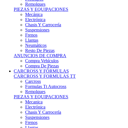
Remolques
PIEZAS Y EQUIPACIONES
Mecánica
Electrónica
Chasis Y Carrocería
Suspensiones
Frenos
Llantas
Neumáticos
Resto De Piezas
ANUNCIOS DE COMPRA
Compra Vehículos
Compra De Piezas
CARCROSS Y FÓRMULAS
CARCROSS Y FORMULAS TT
Carcross
Formulas Tt Autocross
Remolques
PIEZAS Y EQUIPACIONES
Mecanica
Electrónica
Chasis Y Carrocería
Suspensiones
Frenos
Llantas