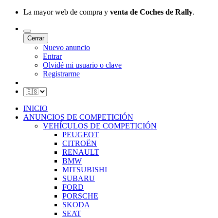
La mayor web de compra y
venta de Coches de Rally
.
Cerrar
Nuevo anuncio
Entrar
Olvidé mi usuario o clave
Registrarme
INICIO
ANUNCIOS DE COMPETICIÓN
VEHÍCULOS DE COMPETICIÓN
PEUGEOT
CITROËN
RENAULT
BMW
MITSUBISHI
SUBARU
FORD
PORSCHE
SKODA
SEAT