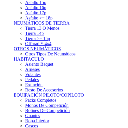
Asfalto 15p
Asfalto 16p
Asfalto 17p
Asfalto >= 18p
NEUMÁTICOS DE TIERRA
Tierra 13 O Menos
Tierra 14p
Tierra >= 15p
Offroad Y 4x4
OTROS NEUMÁTICOS
Otros Tipos De Neumáticos
HABITACULO
Asiento Baquet
Arneses
Volantes
Pedales
Extinción
Resto De Accesorios
EQUIPACIÓN PILOTO/COPILOTO
Packs Completos
Monos De Competición
Botines De Competición
Guantes
Ropa Interior
Cascos