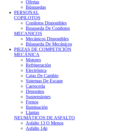
Ofertas
Búsquedas
PERSONAL
COPILOTOS
Copilotos Disponibles
Busqueda De Copilotos
MECANICOS
Mecánicos Disponibles
Búsqueda De Mecánicos
PIEZAS DE COMPETICIÓN
MECÁNICA
Motores
Refrigeración
Electrónica
Cajas De Cambio
Sistemas De Escape
Carrocería
Depositos
Suspensiones
Frenos
Iluminación
Llantas
NEUMÁTICOS DE ASFALTO
Asfalto 13 O Menos
Asfalto 14p