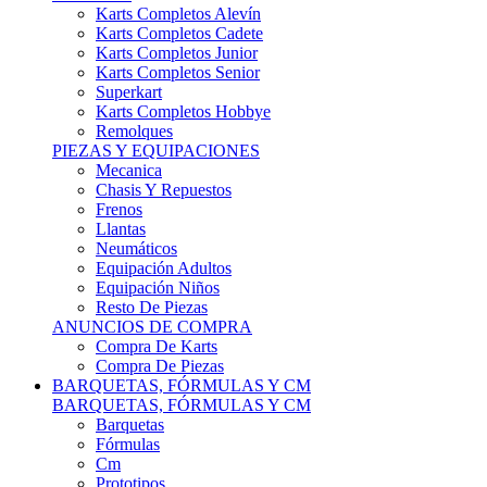
Karts Completos Alevín
Karts Completos Cadete
Karts Completos Junior
Karts Completos Senior
Superkart
Karts Completos Hobbye
Remolques
PIEZAS Y EQUIPACIONES
Mecanica
Chasis Y Repuestos
Frenos
Llantas
Neumáticos
Equipación Adultos
Equipación Niños
Resto De Piezas
ANUNCIOS DE COMPRA
Compra De Karts
Compra De Piezas
BARQUETAS, FÓRMULAS Y CM
BARQUETAS, FÓRMULAS Y CM
Barquetas
Fórmulas
Cm
Prototipos