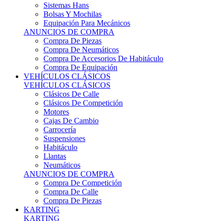
Sistemas Hans
Bolsas Y Mochilas
Equipación Para Mecánicos
ANUNCIOS DE COMPRA
Compra De Piezas
Compra De Neumáticos
Compra De Accesorios De Habitáculo
Compra De Equipación
VEHÍCULOS CLÁSICOS
VEHÍCULOS CLÁSICOS
Clásicos De Calle
Clásicos De Competición
Motores
Cajas De Cambio
Carrocería
Suspensiones
Habitáculo
Llantas
Neumáticos
ANUNCIOS DE COMPRA
Compra De Competición
Compra De Calle
Compra De Piezas
KARTING
KARTING