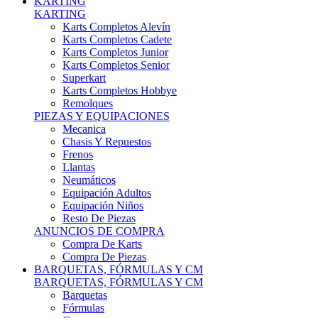
Karts Completos Alevín
Karts Completos Cadete
Karts Completos Junior
Karts Completos Senior
Superkart
Karts Completos Hobbye
Remolques
PIEZAS Y EQUIPACIONES
Mecanica
Chasis Y Repuestos
Frenos
Llantas
Neumáticos
Equipación Adultos
Equipación Niños
Resto De Piezas
ANUNCIOS DE COMPRA
Compra De Karts
Compra De Piezas
BARQUETAS, FÓRMULAS Y CM
BARQUETAS, FÓRMULAS Y CM
Barquetas
Fórmulas
Cm
Prototipos