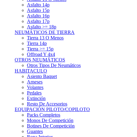
Asfalto 15p
Asfalto 16p
Asfalto 17p
Asfalto >= 18p
NEUMÁTICOS DE TIERRA
Tierra 13 O Menos
Tierra 14p
Tierra >= 15p
Offroad Y 4x4
OTROS NEUMÁTICOS
Otros Tipos De Neumáticos
HABITACULO
Asiento Baquet
Arneses
Volantes
Pedales
Extinción
Resto De Accesorios
EQUIPACIÓN PILOTO/COPILOTO
Packs Completos
Monos De Competición
Botines De Competición
Guantes
Ropa Interior
Cascos