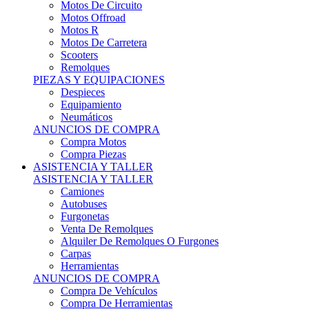
Motos Offroad
Motos R
Motos De Carretera
Scooters
Remolques
PIEZAS Y EQUIPACIONES
Despieces
Equipamiento
Neumáticos
ANUNCIOS DE COMPRA
Compra Motos
Compra Piezas
ASISTENCIA Y TALLER
ASISTENCIA Y TALLER
Camiones
Autobuses
Furgonetas
Venta De Remolques
Alquiler De Remolques O Furgones
Carpas
Herramientas
ANUNCIOS DE COMPRA
Compra De Vehículos
Compra De Herramientas