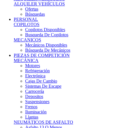
Ofertas
Búsquedas
PERSONAL
COPILOTOS
Copilotos Disponibles
Busqueda De Copilotos
MECANICOS
Mecánicos Disponibles
Búsqueda De Mecánicos
PIEZAS DE COMPETICIÓN
MECÁNICA
Motores
Refrigeración
Electrónica
Cajas De Cambio
Sistemas De Escape
Carrocería
Depositos
Suspensiones
Frenos
Iluminación
Llantas
NEUMÁTICOS DE ASFALTO
Asfalto 13 O Menos
Asfalto 14p