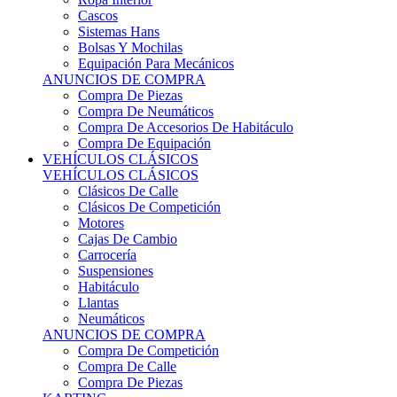
Sistemas Hans
Bolsas Y Mochilas
Equipación Para Mecánicos
ANUNCIOS DE COMPRA
Compra De Piezas
Compra De Neumáticos
Compra De Accesorios De Habitáculo
Compra De Equipación
VEHÍCULOS CLÁSICOS
VEHÍCULOS CLÁSICOS
Clásicos De Calle
Clásicos De Competición
Motores
Cajas De Cambio
Carrocería
Suspensiones
Habitáculo
Llantas
Neumáticos
ANUNCIOS DE COMPRA
Compra De Competición
Compra De Calle
Compra De Piezas
KARTING
KARTING