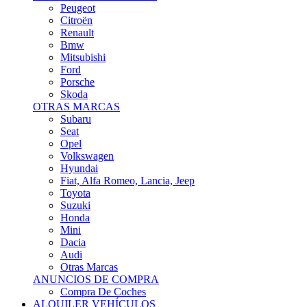
Citroën
Renault
Bmw
Mitsubishi
Ford
Porsche
Skoda
OTRAS MARCAS
Subaru
Seat
Opel
Volkswagen
Hyundai
Fiat, Alfa Romeo, Lancia, Jeep
Toyota
Suzuki
Honda
Mini
Dacia
Audi
Otras Marcas
ANUNCIOS DE COMPRA
Compra De Coches
ALQUILER VEHÍCULOS
ALQUILER VEHÍCULOS