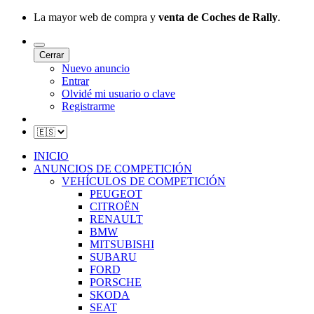
La mayor web de compra y
venta de Coches de Rally
.
Cerrar
Nuevo anuncio
Entrar
Olvidé mi usuario o clave
Registrarme
INICIO
ANUNCIOS DE COMPETICIÓN
VEHÍCULOS DE COMPETICIÓN
PEUGEOT
CITROËN
RENAULT
BMW
MITSUBISHI
SUBARU
FORD
PORSCHE
SKODA
SEAT