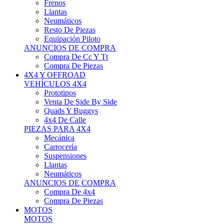
Neumáticos
Resto De Piezas
Equipación Piloto
ANUNCIOS DE COMPRA
Compra De Cc Y Tt
Compra De Piezas
4X4 Y OFFROAD
VEHÍCULOS 4X4
Prototipos
Venta De Side By Side
Quads Y Buggys
4x4 De Calle
PIEZAS PARA 4X4
Mecánica
Carrocería
Suspensiones
Llantas
Neumáticos
ANUNCIOS DE COMPRA
Compra De 4x4
Compra De Piezas
MOTOS
MOTOS
Motos De Circuito