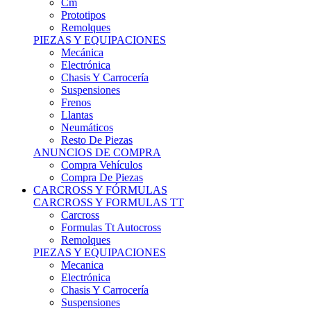
Remolques
PIEZAS Y EQUIPACIONES
Mecánica
Electrónica
Chasis Y Carrocería
Suspensiones
Frenos
Llantas
Neumáticos
Resto De Piezas
ANUNCIOS DE COMPRA
Compra Vehículos
Compra De Piezas
CARCROSS Y FÓRMULAS
CARCROSS Y FORMULAS TT
Carcross
Formulas Tt Autocross
Remolques
PIEZAS Y EQUIPACIONES
Mecanica
Electrónica
Chasis Y Carrocería
Suspensiones
Frenos
Llantas