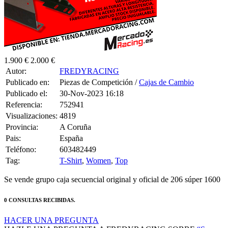
1.900 €
2.000 €
Autor:
FREDYRACING
Publicado en:
Piezas de Competición /
Cajas de Cambio
Publicado el:
30-Nov-2023 16:18
Referencia:
752941
Visualizaciones:
4819
Provincia:
A Coruña
Pais:
España
Teléfono:
603482449
Tag:
T-Shirt
,
Women
,
Top
Se vende grupo caja secuencial original y oficial de 206 súper 1600
0 CONSULTAS RECIBIDAS.
HACER UNA PREGUNTA
HAZLE UNA PREGUNTA A FREDYRACING SOBRE
“Se
vende grupo original y oficial de 206 súper 1600”