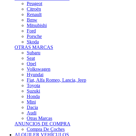
Citroën
Renault
Bmw
Mitsubishi
Ford
Porsche
Skoda
OTRAS MARCAS
Subaru
Seat
Opel
Volkswagen
Hyundai
Fiat, Alfa Romeo, Lancia, Jeep
Toyota
Suzuki
Honda
Mini
Dacia
Audi
Otras Marcas
ANUNCIOS DE COMPRA
Compra De Coches
ALQUILER VEHÍCULOS
ALQUILER VEHÍCULOS