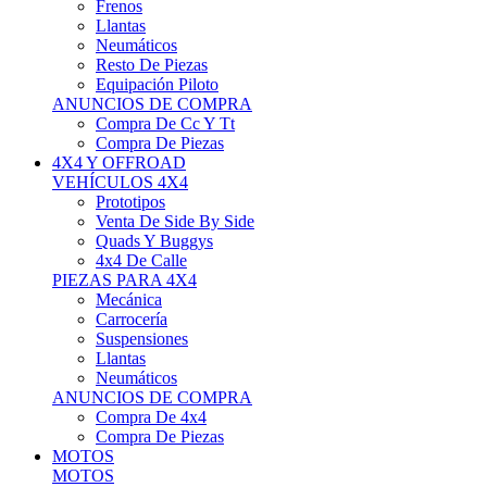
Neumáticos
Resto De Piezas
Equipación Piloto
ANUNCIOS DE COMPRA
Compra De Cc Y Tt
Compra De Piezas
4X4 Y OFFROAD
VEHÍCULOS 4X4
Prototipos
Venta De Side By Side
Quads Y Buggys
4x4 De Calle
PIEZAS PARA 4X4
Mecánica
Carrocería
Suspensiones
Llantas
Neumáticos
ANUNCIOS DE COMPRA
Compra De 4x4
Compra De Piezas
MOTOS
MOTOS
Motos De Circuito