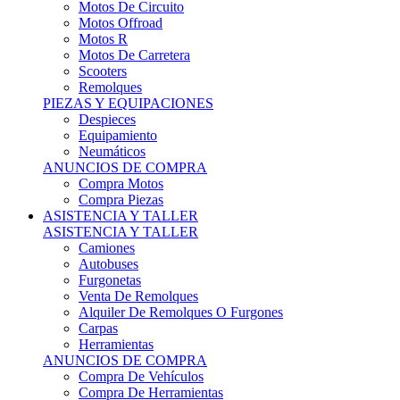
Motos Offroad
Motos R
Motos De Carretera
Scooters
Remolques
PIEZAS Y EQUIPACIONES
Despieces
Equipamiento
Neumáticos
ANUNCIOS DE COMPRA
Compra Motos
Compra Piezas
ASISTENCIA Y TALLER
ASISTENCIA Y TALLER
Camiones
Autobuses
Furgonetas
Venta De Remolques
Alquiler De Remolques O Furgones
Carpas
Herramientas
ANUNCIOS DE COMPRA
Compra De Vehículos
Compra De Herramientas