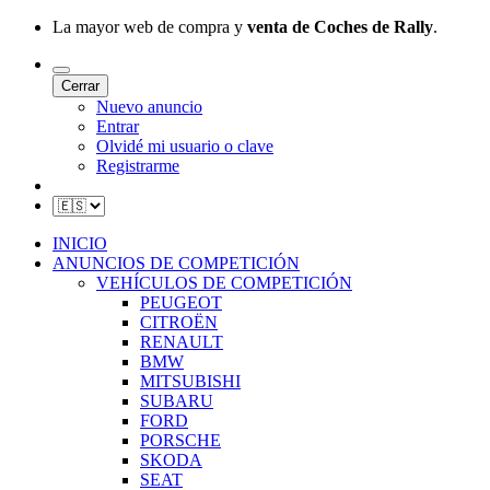
La mayor web de compra y
venta de Coches de Rally
.
Cerrar
Nuevo anuncio
Entrar
Olvidé mi usuario o clave
Registrarme
INICIO
ANUNCIOS DE COMPETICIÓN
VEHÍCULOS DE COMPETICIÓN
PEUGEOT
CITROËN
RENAULT
BMW
MITSUBISHI
SUBARU
FORD
PORSCHE
SKODA
SEAT