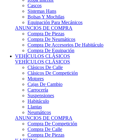
Sistemas Hans
Bolsas Y Mochilas
Equipación Para Mecánicos
ANUNCIOS DE COMPRA
Compra De Piezas
Compra De Neumáticos
Compra De Accesorios De Habitáculo
Compra De Equipación
VEHÍCULOS CLÁSICOS
VEHÍCULOS CLÁSICOS
Clásicos De Calle
Clásicos De Competición
Motores
Cajas De Cambio
Carrocería
Suspensiones
Habitáculo
Llantas
Neumáticos
ANUNCIOS DE COMPRA
Compra De Competición
Compra De Calle
Compra De Piezas
KARTING
KARTING