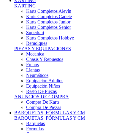
Karts Completos Alevín
Karts Completos Cadete
Karts Completos Junior
Karts Completos Senior
Superkart
Karts Completos Hobbye
Remolques
PIEZAS Y EQUIPACIONES
Mecanica
Chasis Y Repuestos
Frenos
Llantas
Neumáticos
Equipación Adultos
Equipación Niños
Resto De Piezas
ANUNCIOS DE COMPRA
Compra De Karts
Compra De Piezas
BARQUETAS, FÓRMULAS Y CM
BARQUETAS, FÓRMULAS Y CM
Barquetas
Fórmulas
Cm
Prototipos