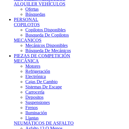
Ofertas
Búsquedas
PERSONAL
COPILOTOS
Copilotos Disponibles
Busqueda De Copilotos
MECANICOS
Mecánicos Disponibles
Búsqueda De Mecánicos
PIEZAS DE COMPETICIÓN
MECÁNICA
Motores
Refrigeración
Electrónica
Cajas De Cambio
Sistemas De Escape
Carrocería
Depositos
Suspensiones
Frenos
Iluminación
Llantas
NEUMÁTICOS DE ASFALTO
Asfalto 13 O Menos
Asfalto 14p