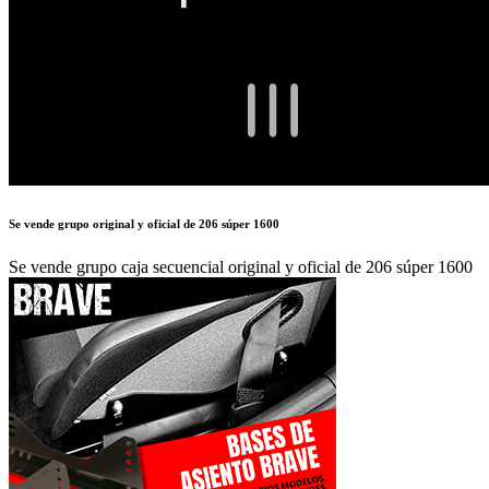
Se vende grupo original y oficial de 206 súper 1600
Se vende grupo caja secuencial original y oficial de 206 súper 1600