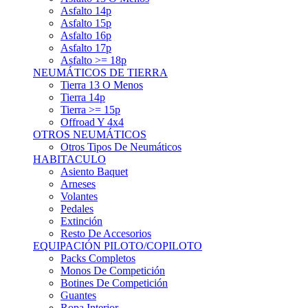
Asfalto 15p
Asfalto 16p
Asfalto 17p
Asfalto >= 18p
NEUMÁTICOS DE TIERRA
Tierra 13 O Menos
Tierra 14p
Tierra >= 15p
Offroad Y 4x4
OTROS NEUMÁTICOS
Otros Tipos De Neumáticos
HABITACULO
Asiento Baquet
Arneses
Volantes
Pedales
Extinción
Resto De Accesorios
EQUIPACIÓN PILOTO/COPILOTO
Packs Completos
Monos De Competición
Botines De Competición
Guantes
Ropa Interior
Cascos