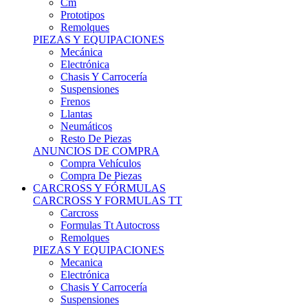
Remolques
PIEZAS Y EQUIPACIONES
Mecánica
Electrónica
Chasis Y Carrocería
Suspensiones
Frenos
Llantas
Neumáticos
Resto De Piezas
ANUNCIOS DE COMPRA
Compra Vehículos
Compra De Piezas
CARCROSS Y FÓRMULAS
CARCROSS Y FORMULAS TT
Carcross
Formulas Tt Autocross
Remolques
PIEZAS Y EQUIPACIONES
Mecanica
Electrónica
Chasis Y Carrocería
Suspensiones
Frenos
Llantas