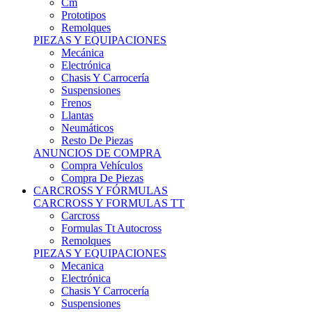
Remolques
PIEZAS Y EQUIPACIONES
Mecánica
Electrónica
Chasis Y Carrocería
Suspensiones
Frenos
Llantas
Neumáticos
Resto De Piezas
ANUNCIOS DE COMPRA
Compra Vehículos
Compra De Piezas
CARCROSS Y FÓRMULAS
CARCROSS Y FORMULAS TT
Carcross
Formulas Tt Autocross
Remolques
PIEZAS Y EQUIPACIONES
Mecanica
Electrónica
Chasis Y Carrocería
Suspensiones
Frenos
Llantas