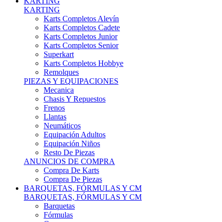
Karts Completos Alevín
Karts Completos Cadete
Karts Completos Junior
Karts Completos Senior
Superkart
Karts Completos Hobbye
Remolques
PIEZAS Y EQUIPACIONES
Mecanica
Chasis Y Repuestos
Frenos
Llantas
Neumáticos
Equipación Adultos
Equipación Niños
Resto De Piezas
ANUNCIOS DE COMPRA
Compra De Karts
Compra De Piezas
BARQUETAS, FÓRMULAS Y CM
BARQUETAS, FÓRMULAS Y CM
Barquetas
Fórmulas
Cm
Prototipos