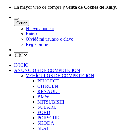
La mayor web de compra y
venta de Coches de Rally
.
Cerrar
Nuevo anuncio
Entrar
Olvidé mi usuario o clave
Registrarme
INICIO
ANUNCIOS DE COMPETICIÓN
VEHÍCULOS DE COMPETICIÓN
PEUGEOT
CITROËN
RENAULT
BMW
MITSUBISHI
SUBARU
FORD
PORSCHE
SKODA
SEAT