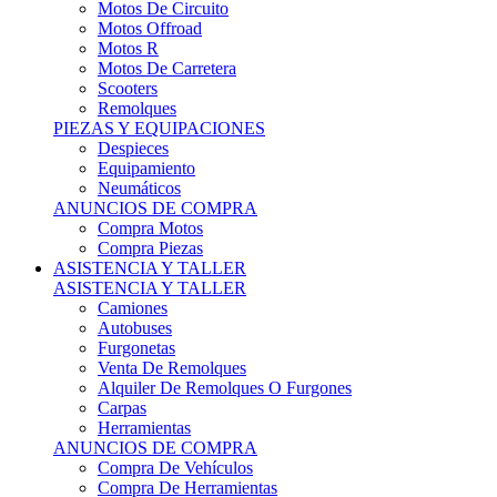
Motos Offroad
Motos R
Motos De Carretera
Scooters
Remolques
PIEZAS Y EQUIPACIONES
Despieces
Equipamiento
Neumáticos
ANUNCIOS DE COMPRA
Compra Motos
Compra Piezas
ASISTENCIA Y TALLER
ASISTENCIA Y TALLER
Camiones
Autobuses
Furgonetas
Venta De Remolques
Alquiler De Remolques O Furgones
Carpas
Herramientas
ANUNCIOS DE COMPRA
Compra De Vehículos
Compra De Herramientas