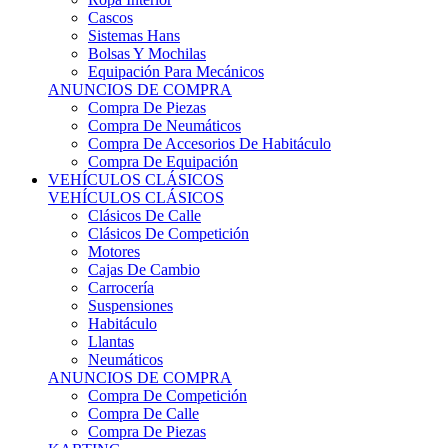
Sistemas Hans
Bolsas Y Mochilas
Equipación Para Mecánicos
ANUNCIOS DE COMPRA
Compra De Piezas
Compra De Neumáticos
Compra De Accesorios De Habitáculo
Compra De Equipación
VEHÍCULOS CLÁSICOS
VEHÍCULOS CLÁSICOS
Clásicos De Calle
Clásicos De Competición
Motores
Cajas De Cambio
Carrocería
Suspensiones
Habitáculo
Llantas
Neumáticos
ANUNCIOS DE COMPRA
Compra De Competición
Compra De Calle
Compra De Piezas
KARTING
KARTING