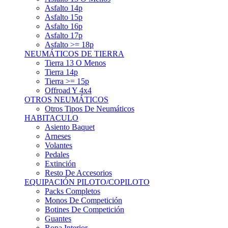
Asfalto 15p
Asfalto 16p
Asfalto 17p
Asfalto >= 18p
NEUMÁTICOS DE TIERRA
Tierra 13 O Menos
Tierra 14p
Tierra >= 15p
Offroad Y 4x4
OTROS NEUMÁTICOS
Otros Tipos De Neumáticos
HABITACULO
Asiento Baquet
Arneses
Volantes
Pedales
Extinción
Resto De Accesorios
EQUIPACIÓN PILOTO/COPILOTO
Packs Completos
Monos De Competición
Botines De Competición
Guantes
Ropa Interior
Cascos