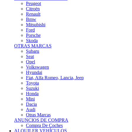
Citroën
Renault
Bmw
Mitsubishi
Ford
Porsche
Skoda
OTRAS MARCAS
Subaru
Seat
Opel
Volkswagen
Hyundai
Fiat, Alfa Romeo, Lancia, Jeep
Toyota
Suzuki
Honda
Mini
Dacia
Audi
Otras Marcas
ANUNCIOS DE COMPRA
Compra De Coches
ALQUILER VEHÍCULOS
ALQUILER VEHÍCULOS