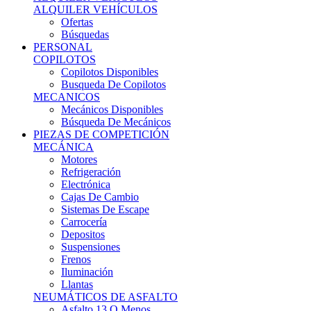
Ofertas
Búsquedas
PERSONAL
COPILOTOS
Copilotos Disponibles
Busqueda De Copilotos
MECANICOS
Mecánicos Disponibles
Búsqueda De Mecánicos
PIEZAS DE COMPETICIÓN
MECÁNICA
Motores
Refrigeración
Electrónica
Cajas De Cambio
Sistemas De Escape
Carrocería
Depositos
Suspensiones
Frenos
Iluminación
Llantas
NEUMÁTICOS DE ASFALTO
Asfalto 13 O Menos
Asfalto 14p