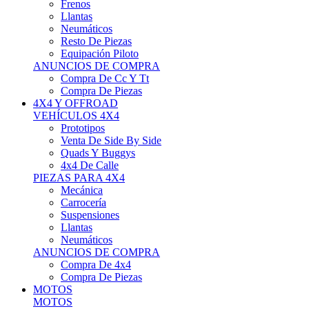
Neumáticos
Resto De Piezas
Equipación Piloto
ANUNCIOS DE COMPRA
Compra De Cc Y Tt
Compra De Piezas
4X4 Y OFFROAD
VEHÍCULOS 4X4
Prototipos
Venta De Side By Side
Quads Y Buggys
4x4 De Calle
PIEZAS PARA 4X4
Mecánica
Carrocería
Suspensiones
Llantas
Neumáticos
ANUNCIOS DE COMPRA
Compra De 4x4
Compra De Piezas
MOTOS
MOTOS
Motos De Circuito