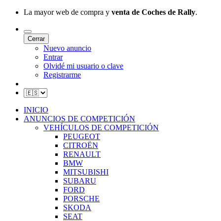
La mayor web de compra y
venta de Coches de Rally
.
Cerrar
Nuevo anuncio
Entrar
Olvidé mi usuario o clave
Registrarme
INICIO
ANUNCIOS DE COMPETICIÓN
VEHÍCULOS DE COMPETICIÓN
PEUGEOT
CITROËN
RENAULT
BMW
MITSUBISHI
SUBARU
FORD
PORSCHE
SKODA
SEAT