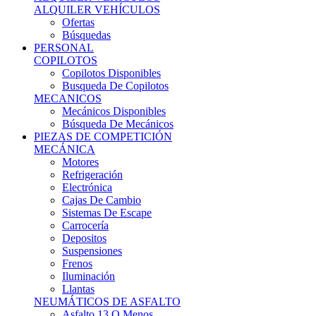
Ofertas
Búsquedas
PERSONAL
COPILOTOS
Copilotos Disponibles
Busqueda De Copilotos
MECANICOS
Mecánicos Disponibles
Búsqueda De Mecánicos
PIEZAS DE COMPETICIÓN
MECÁNICA
Motores
Refrigeración
Electrónica
Cajas De Cambio
Sistemas De Escape
Carrocería
Depositos
Suspensiones
Frenos
Iluminación
Llantas
NEUMÁTICOS DE ASFALTO
Asfalto 13 O Menos
Asfalto 14p