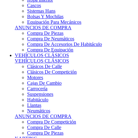
Sistemas Hans
Bolsas Y Mochilas
Equipación Para Mecánicos
ANUNCIOS DE COMPRA
Compra De Piezas
Compra De Neumáticos
Compra De Accesorios De Habitáculo
Compra De Equipación
VEHÍCULOS CLÁSICOS
VEHÍCULOS CLÁSICOS
Clásicos De Calle
Clásicos De Competición
Motores
Cajas De Cambio
Carrocería
Suspensiones
Habitáculo
Llantas
Neumáticos
ANUNCIOS DE COMPRA
Compra De Competición
Compra De Calle
Compra De Piezas
KARTING
KARTING