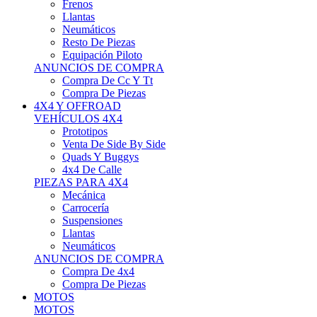
Neumáticos
Resto De Piezas
Equipación Piloto
ANUNCIOS DE COMPRA
Compra De Cc Y Tt
Compra De Piezas
4X4 Y OFFROAD
VEHÍCULOS 4X4
Prototipos
Venta De Side By Side
Quads Y Buggys
4x4 De Calle
PIEZAS PARA 4X4
Mecánica
Carrocería
Suspensiones
Llantas
Neumáticos
ANUNCIOS DE COMPRA
Compra De 4x4
Compra De Piezas
MOTOS
MOTOS
Motos De Circuito