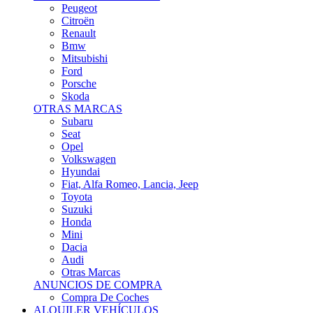
Citroën
Renault
Bmw
Mitsubishi
Ford
Porsche
Skoda
OTRAS MARCAS
Subaru
Seat
Opel
Volkswagen
Hyundai
Fiat, Alfa Romeo, Lancia, Jeep
Toyota
Suzuki
Honda
Mini
Dacia
Audi
Otras Marcas
ANUNCIOS DE COMPRA
Compra De Coches
ALQUILER VEHÍCULOS
ALQUILER VEHÍCULOS