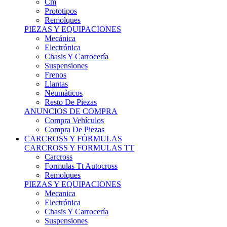
Remolques
PIEZAS Y EQUIPACIONES
Mecánica
Electrónica
Chasis Y Carrocería
Suspensiones
Frenos
Llantas
Neumáticos
Resto De Piezas
ANUNCIOS DE COMPRA
Compra Vehículos
Compra De Piezas
CARCROSS Y FÓRMULAS
CARCROSS Y FORMULAS TT
Carcross
Formulas Tt Autocross
Remolques
PIEZAS Y EQUIPACIONES
Mecanica
Electrónica
Chasis Y Carrocería
Suspensiones
Frenos
Llantas