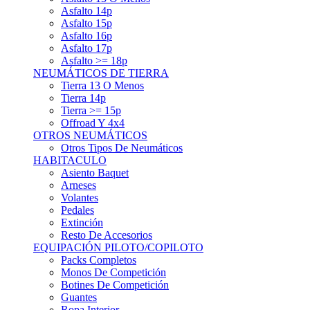
Asfalto 15p
Asfalto 16p
Asfalto 17p
Asfalto >= 18p
NEUMÁTICOS DE TIERRA
Tierra 13 O Menos
Tierra 14p
Tierra >= 15p
Offroad Y 4x4
OTROS NEUMÁTICOS
Otros Tipos De Neumáticos
HABITACULO
Asiento Baquet
Arneses
Volantes
Pedales
Extinción
Resto De Accesorios
EQUIPACIÓN PILOTO/COPILOTO
Packs Completos
Monos De Competición
Botines De Competición
Guantes
Ropa Interior
Cascos