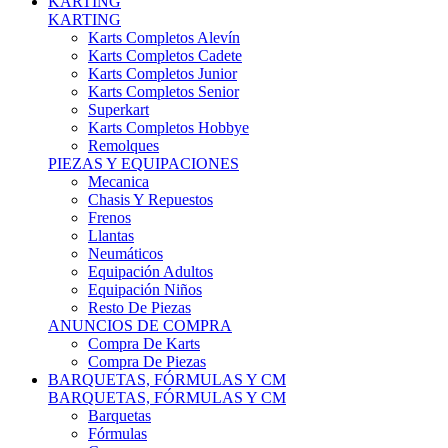
Karts Completos Alevín
Karts Completos Cadete
Karts Completos Junior
Karts Completos Senior
Superkart
Karts Completos Hobbye
Remolques
PIEZAS Y EQUIPACIONES
Mecanica
Chasis Y Repuestos
Frenos
Llantas
Neumáticos
Equipación Adultos
Equipación Niños
Resto De Piezas
ANUNCIOS DE COMPRA
Compra De Karts
Compra De Piezas
BARQUETAS, FÓRMULAS Y CM
BARQUETAS, FÓRMULAS Y CM
Barquetas
Fórmulas
Cm
Prototipos