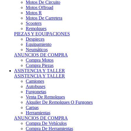
Motos Offroad
Motos R
Motos De Carretera
Scooters
Remolques
PIEZAS Y EQUIPACIONES
Despieces
Equipamiento
Neumáticos
ANUNCIOS DE COMPRA
Compra Motos
Compra Piezas
ASISTENCIA Y TALLER
ASISTENCIA Y TALLER
Camiones
Autobuses
Furgonetas
Venta De Remolques
Alquiler De Remolques O Furgones
Carpas
Herramientas
ANUNCIOS DE COMPRA
Compra De Vehículos
Compra De Herramientas