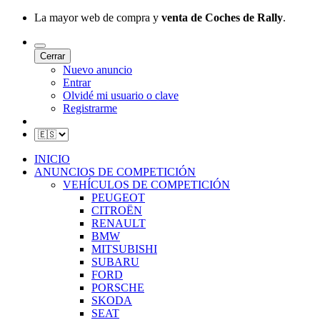
La mayor web de compra y
venta de Coches de Rally
.
Cerrar
Nuevo anuncio
Entrar
Olvidé mi usuario o clave
Registrarme
INICIO
ANUNCIOS DE COMPETICIÓN
VEHÍCULOS DE COMPETICIÓN
PEUGEOT
CITROËN
RENAULT
BMW
MITSUBISHI
SUBARU
FORD
PORSCHE
SKODA
SEAT