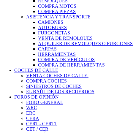
REMOLQUES
COMPRA MOTOS
COMPRA PIEZAS
ASISTENCIA Y TRANSPORTE
CAMIONES
AUTOBUSES
FURGONETAS
VENTA DE REMOLQUES
ALQUILER DE REMOLQUES O FURGONES
CARPAS
HERRAMIENTAS
COMPRA DE VEHÍCULOS
COMPRA DE HERRAMIENTAS
COCHES DE CALLE
VENTA COCHES DE CALLE.
COMPRA COCHES
SINIESTROS DE COCHES
EL BAÚL DE LOS RECUERDOS
FOROS DE OPINIÓN
FORO GENERAL
WRC
ERC
CERA
CERT - CERTT
CET / CER