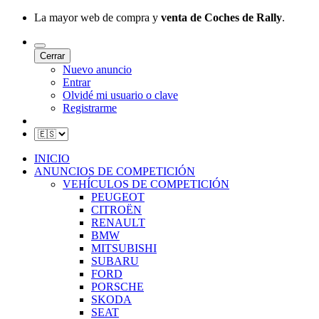
La mayor web de compra y
venta de Coches de Rally
.
Cerrar
Nuevo anuncio
Entrar
Olvidé mi usuario o clave
Registrarme
INICIO
ANUNCIOS DE COMPETICIÓN
VEHÍCULOS DE COMPETICIÓN
PEUGEOT
CITROËN
RENAULT
BMW
MITSUBISHI
SUBARU
FORD
PORSCHE
SKODA
SEAT