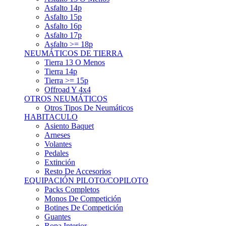
Asfalto 15p
Asfalto 16p
Asfalto 17p
Asfalto >= 18p
NEUMÁTICOS DE TIERRA
Tierra 13 O Menos
Tierra 14p
Tierra >= 15p
Offroad Y 4x4
OTROS NEUMÁTICOS
Otros Tipos De Neumáticos
HABITACULO
Asiento Baquet
Arneses
Volantes
Pedales
Extinción
Resto De Accesorios
EQUIPACIÓN PILOTO/COPILOTO
Packs Completos
Monos De Competición
Botines De Competición
Guantes
Ropa Interior
Cascos