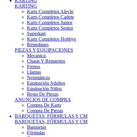
Karts Completos Alevín
Karts Completos Cadete
Karts Completos Junior
Karts Completos Senior
Superkart
Karts Completos Hobbye
Remolques
PIEZAS Y EQUIPACIONES
Mecanica
Chasis Y Repuestos
Frenos
Llantas
Neumáticos
Equipación Adultos
Equipación Niños
Resto De Piezas
ANUNCIOS DE COMPRA
Compra De Karts
Compra De Piezas
BARQUETAS, FÓRMULAS Y CM
BARQUETAS, FÓRMULAS Y CM
Barquetas
Fórmulas
Cm
Prototipos