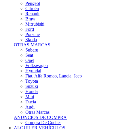
Citroën
Renault
Bmw
Mitsubishi
Ford
Porsche
Skoda
OTRAS MARCAS
Subaru
Seat
Opel
Volkswagen
Hyundai
Fiat, Alfa Romeo, Lancia, Jeep
Toyota
Suzuki
Honda
Mini
Dacia
Audi
Otras Marcas
ANUNCIOS DE COMPRA
Compra De Coches
ALQUILER VEHÍCULOS
ALQUILER VEHÍCULOS