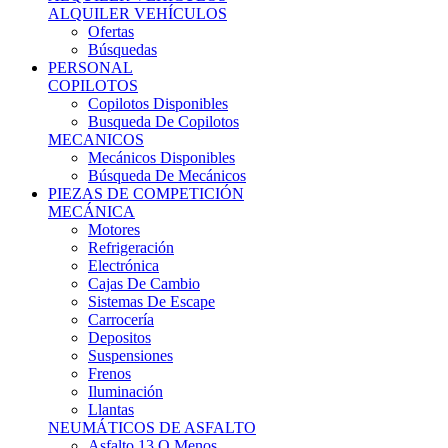
Ofertas
Búsquedas
PERSONAL
COPILOTOS
Copilotos Disponibles
Busqueda De Copilotos
MECANICOS
Mecánicos Disponibles
Búsqueda De Mecánicos
PIEZAS DE COMPETICIÓN
MECÁNICA
Motores
Refrigeración
Electrónica
Cajas De Cambio
Sistemas De Escape
Carrocería
Depositos
Suspensiones
Frenos
Iluminación
Llantas
NEUMÁTICOS DE ASFALTO
Asfalto 13 O Menos
Asfalto 14p