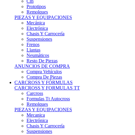
Remolques
PIEZAS Y EQUIPACIONES
Mecánica
Electrónica
Chasis Y Carrocería
Suspensiones
Frenos
Llantas
Neumáticos
Resto De Piezas
ANUNCIOS DE COMPRA
Compra Vehículos
Compra De Piezas
CARCROSS Y FÓRMULAS
CARCROSS Y FORMULAS TT
Carcross
Formulas Tt Autocross
Remolques
PIEZAS Y EQUIPACIONES
Mecanica
Electrónica
Chasis Y Carrocería
Suspensiones
Frenos
Llantas