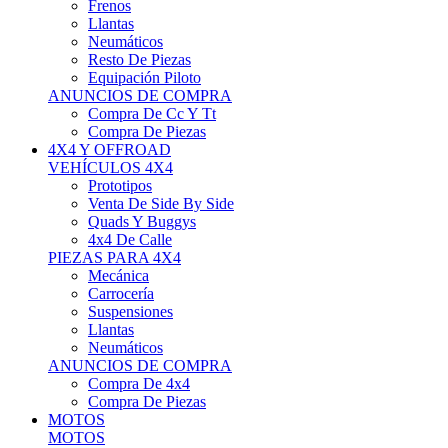
Neumáticos
Resto De Piezas
Equipación Piloto
ANUNCIOS DE COMPRA
Compra De Cc Y Tt
Compra De Piezas
4X4 Y OFFROAD
VEHÍCULOS 4X4
Prototipos
Venta De Side By Side
Quads Y Buggys
4x4 De Calle
PIEZAS PARA 4X4
Mecánica
Carrocería
Suspensiones
Llantas
Neumáticos
ANUNCIOS DE COMPRA
Compra De 4x4
Compra De Piezas
MOTOS
MOTOS
Motos De Circuito