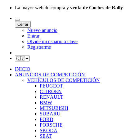
La mayor web de compra y
venta de Coches de Rally
.
Cerrar
Nuevo anuncio
Entrar
Olvidé mi usuario o clave
Registrarme
INICIO
ANUNCIOS DE COMPETICIÓN
VEHÍCULOS DE COMPETICIÓN
PEUGEOT
CITROËN
RENAULT
BMW
MITSUBISHI
SUBARU
FORD
PORSCHE
SKODA
SEAT