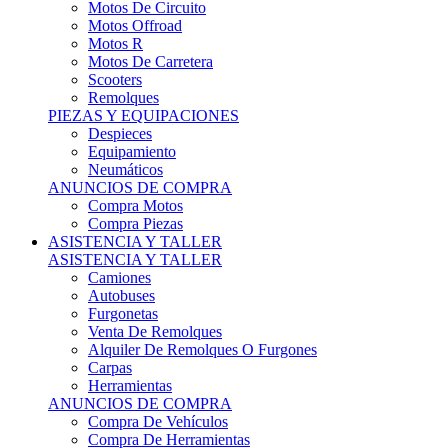
Motos Offroad
Motos R
Motos De Carretera
Scooters
Remolques
PIEZAS Y EQUIPACIONES
Despieces
Equipamiento
Neumáticos
ANUNCIOS DE COMPRA
Compra Motos
Compra Piezas
ASISTENCIA Y TALLER
ASISTENCIA Y TALLER
Camiones
Autobuses
Furgonetas
Venta De Remolques
Alquiler De Remolques O Furgones
Carpas
Herramientas
ANUNCIOS DE COMPRA
Compra De Vehículos
Compra De Herramientas