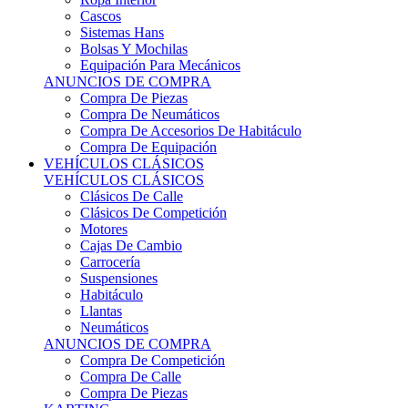
Sistemas Hans
Bolsas Y Mochilas
Equipación Para Mecánicos
ANUNCIOS DE COMPRA
Compra De Piezas
Compra De Neumáticos
Compra De Accesorios De Habitáculo
Compra De Equipación
VEHÍCULOS CLÁSICOS
VEHÍCULOS CLÁSICOS
Clásicos De Calle
Clásicos De Competición
Motores
Cajas De Cambio
Carrocería
Suspensiones
Habitáculo
Llantas
Neumáticos
ANUNCIOS DE COMPRA
Compra De Competición
Compra De Calle
Compra De Piezas
KARTING
KARTING