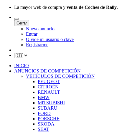
La mayor web de compra y
venta de Coches de Rally
.
Cerrar
Nuevo anuncio
Entrar
Olvidé mi usuario o clave
Registrarme
INICIO
ANUNCIOS DE COMPETICIÓN
VEHÍCULOS DE COMPETICIÓN
PEUGEOT
CITROËN
RENAULT
BMW
MITSUBISHI
SUBARU
FORD
PORSCHE
SKODA
SEAT