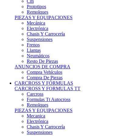
Remolques
PIEZAS Y EQUIPACIONES
Mecánica
Electrónica
Chasis Y Carrocería
Suspensiones
Frenos
Llantas
Neumáticos
Resto De Piezas
ANUNCIOS DE COMPRA
Compra Vehículos
Compra De Piezas
CARCROSS Y FÓRMULAS
CARCROSS Y FORMULAS TT
Carcross
Formulas Tt Autocross
Remolques
PIEZAS Y EQUIPACIONES
Mecanica
Electrónica
Chasis Y Carrocería
Suspensiones
Frenos
Llantas