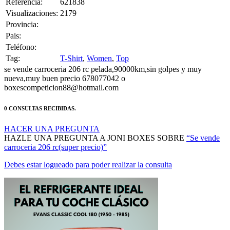
Visualizaciones:
2179
Provincia:
Pais:
Teléfono:
Tag:
T-Shirt
,
Women
,
Top
se vende carroceria 206 rc pelada,90000km,sin golpes y muy
nueva,muy buen precio 678077042 o
boxescompeticion88@hotmail.com
0 CONSULTAS RECIBIDAS.
HACER UNA PREGUNTA
HAZLE UNA PREGUNTA A JONI BOXES SOBRE
“Se vende
carroceria 206 rc(super precio)”
Debes estar logueado para poder realizar la consulta