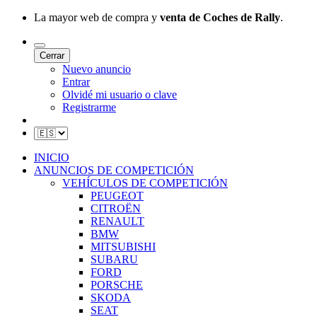
La mayor web de compra y
venta de Coches de Rally
.
Cerrar
Nuevo anuncio
Entrar
Olvidé mi usuario o clave
Registrarme
INICIO
ANUNCIOS DE COMPETICIÓN
VEHÍCULOS DE COMPETICIÓN
PEUGEOT
CITROËN
RENAULT
BMW
MITSUBISHI
SUBARU
FORD
PORSCHE
SKODA
SEAT