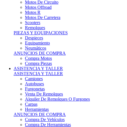
Motos Offroad
Motos R
Motos De Carretera
Scooters
Remolques
PIEZAS Y EQUIPACIONES
Despieces
Equipamiento
Neumáticos
ANUNCIOS DE COMPRA
Compra Motos
Compra Piezas
ASISTENCIA Y TALLER
ASISTENCIA Y TALLER
Camiones
Autobuses
Furgonetas
Venta De Remolques
Alquiler De Remolques O Furgones
Carpas
Herramientas
ANUNCIOS DE COMPRA
Compra De Vehículos
Compra De Herramientas