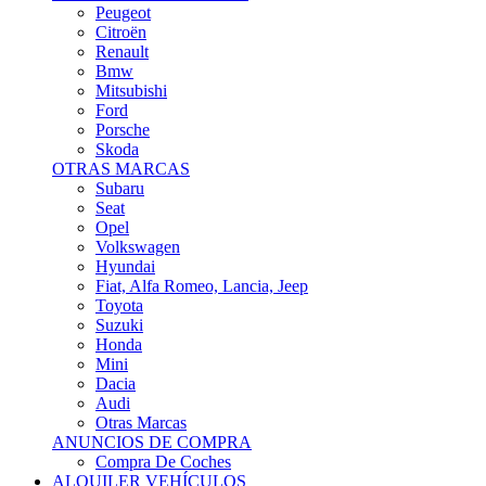
Citroën
Renault
Bmw
Mitsubishi
Ford
Porsche
Skoda
OTRAS MARCAS
Subaru
Seat
Opel
Volkswagen
Hyundai
Fiat, Alfa Romeo, Lancia, Jeep
Toyota
Suzuki
Honda
Mini
Dacia
Audi
Otras Marcas
ANUNCIOS DE COMPRA
Compra De Coches
ALQUILER VEHÍCULOS
ALQUILER VEHÍCULOS