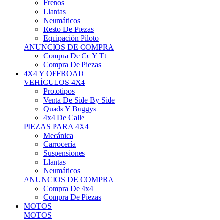
Neumáticos
Resto De Piezas
Equipación Piloto
ANUNCIOS DE COMPRA
Compra De Cc Y Tt
Compra De Piezas
4X4 Y OFFROAD
VEHÍCULOS 4X4
Prototipos
Venta De Side By Side
Quads Y Buggys
4x4 De Calle
PIEZAS PARA 4X4
Mecánica
Carrocería
Suspensiones
Llantas
Neumáticos
ANUNCIOS DE COMPRA
Compra De 4x4
Compra De Piezas
MOTOS
MOTOS
Motos De Circuito