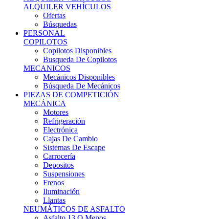
Ofertas
Búsquedas
PERSONAL
COPILOTOS
Copilotos Disponibles
Busqueda De Copilotos
MECANICOS
Mecánicos Disponibles
Búsqueda De Mecánicos
PIEZAS DE COMPETICIÓN
MECÁNICA
Motores
Refrigeración
Electrónica
Cajas De Cambio
Sistemas De Escape
Carrocería
Depositos
Suspensiones
Frenos
Iluminación
Llantas
NEUMÁTICOS DE ASFALTO
Asfalto 13 O Menos
Asfalto 14p