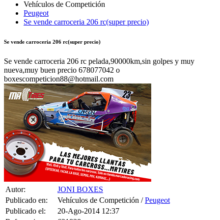
Peugeot
Se vende carroceria 206 rc(super precio)
Se vende carroceria 206 rc(super precio)
Se vende carroceria 206 rc pelada,90000km,sin golpes y muy
nueva,muy buen precio 678077042 o
boxescompeticion88@hotmail.com
Autor:
JONI BOXES
Publicado en:
Vehículos de Competición /
Peugeot
Publicado el:
20-Ago-2014 12:37
Referencia:
621838