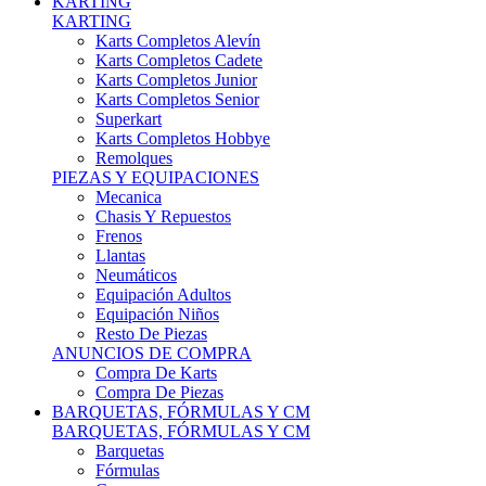
Karts Completos Alevín
Karts Completos Cadete
Karts Completos Junior
Karts Completos Senior
Superkart
Karts Completos Hobbye
Remolques
PIEZAS Y EQUIPACIONES
Mecanica
Chasis Y Repuestos
Frenos
Llantas
Neumáticos
Equipación Adultos
Equipación Niños
Resto De Piezas
ANUNCIOS DE COMPRA
Compra De Karts
Compra De Piezas
BARQUETAS, FÓRMULAS Y CM
BARQUETAS, FÓRMULAS Y CM
Barquetas
Fórmulas
Cm
Prototipos