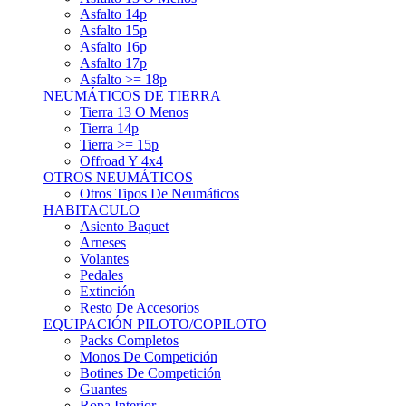
Asfalto 15p
Asfalto 16p
Asfalto 17p
Asfalto >= 18p
NEUMÁTICOS DE TIERRA
Tierra 13 O Menos
Tierra 14p
Tierra >= 15p
Offroad Y 4x4
OTROS NEUMÁTICOS
Otros Tipos De Neumáticos
HABITACULO
Asiento Baquet
Arneses
Volantes
Pedales
Extinción
Resto De Accesorios
EQUIPACIÓN PILOTO/COPILOTO
Packs Completos
Monos De Competición
Botines De Competición
Guantes
Ropa Interior
Cascos