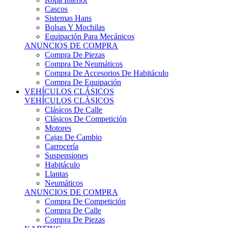
Sistemas Hans
Bolsas Y Mochilas
Equipación Para Mecánicos
ANUNCIOS DE COMPRA
Compra De Piezas
Compra De Neumáticos
Compra De Accesorios De Habitáculo
Compra De Equipación
VEHÍCULOS CLÁSICOS
VEHÍCULOS CLÁSICOS
Clásicos De Calle
Clásicos De Competición
Motores
Cajas De Cambio
Carrocería
Suspensiones
Habitáculo
Llantas
Neumáticos
ANUNCIOS DE COMPRA
Compra De Competición
Compra De Calle
Compra De Piezas
KARTING
KARTING