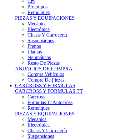
Remolques
PIEZAS Y EQUIPACIONES
Mecánica
Electrónica
Chasis Y Carrocería
Suspensiones
Frenos
Llantas
Neumáticos
Resto De Piezas
ANUNCIOS DE COMPRA
Compra Vehículos
Compra De Piezas
CARCROSS Y FÓRMULAS
CARCROSS Y FORMULAS TT
Carcross
Formulas Tt Autocross
Remolques
PIEZAS Y EQUIPACIONES
Mecanica
Electrónica
Chasis Y Carrocería
Suspensiones
Frenos
Llantas