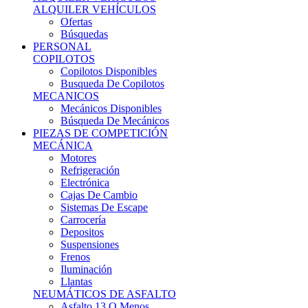
Ofertas
Búsquedas
PERSONAL
COPILOTOS
Copilotos Disponibles
Busqueda De Copilotos
MECANICOS
Mecánicos Disponibles
Búsqueda De Mecánicos
PIEZAS DE COMPETICIÓN
MECÁNICA
Motores
Refrigeración
Electrónica
Cajas De Cambio
Sistemas De Escape
Carrocería
Depositos
Suspensiones
Frenos
Iluminación
Llantas
NEUMÁTICOS DE ASFALTO
Asfalto 13 O Menos
Asfalto 14p