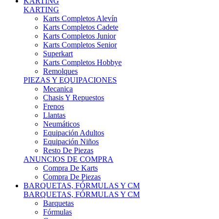
Karts Completos Alevín
Karts Completos Cadete
Karts Completos Junior
Karts Completos Senior
Superkart
Karts Completos Hobbye
Remolques
PIEZAS Y EQUIPACIONES
Mecanica
Chasis Y Repuestos
Frenos
Llantas
Neumáticos
Equipación Adultos
Equipación Niños
Resto De Piezas
ANUNCIOS DE COMPRA
Compra De Karts
Compra De Piezas
BARQUETAS, FÓRMULAS Y CM
BARQUETAS, FÓRMULAS Y CM
Barquetas
Fórmulas
Cm
Prototipos