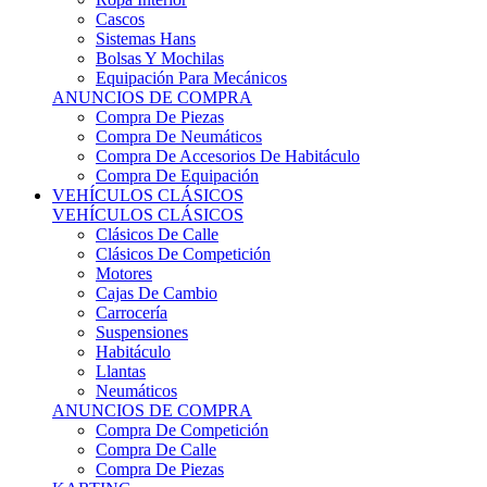
Sistemas Hans
Bolsas Y Mochilas
Equipación Para Mecánicos
ANUNCIOS DE COMPRA
Compra De Piezas
Compra De Neumáticos
Compra De Accesorios De Habitáculo
Compra De Equipación
VEHÍCULOS CLÁSICOS
VEHÍCULOS CLÁSICOS
Clásicos De Calle
Clásicos De Competición
Motores
Cajas De Cambio
Carrocería
Suspensiones
Habitáculo
Llantas
Neumáticos
ANUNCIOS DE COMPRA
Compra De Competición
Compra De Calle
Compra De Piezas
KARTING
KARTING