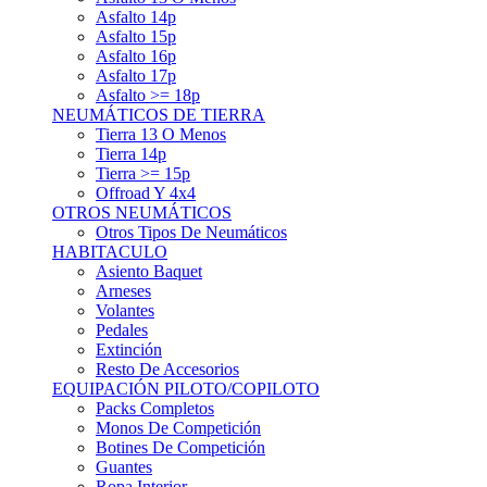
Asfalto 15p
Asfalto 16p
Asfalto 17p
Asfalto >= 18p
NEUMÁTICOS DE TIERRA
Tierra 13 O Menos
Tierra 14p
Tierra >= 15p
Offroad Y 4x4
OTROS NEUMÁTICOS
Otros Tipos De Neumáticos
HABITACULO
Asiento Baquet
Arneses
Volantes
Pedales
Extinción
Resto De Accesorios
EQUIPACIÓN PILOTO/COPILOTO
Packs Completos
Monos De Competición
Botines De Competición
Guantes
Ropa Interior
Cascos