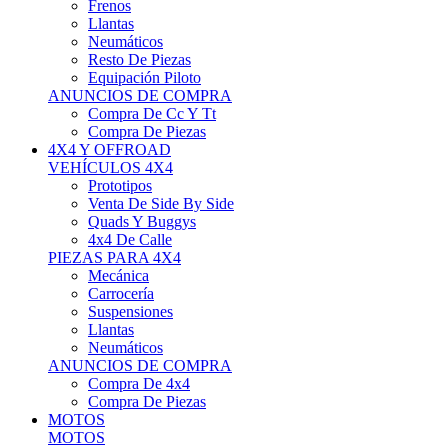
Neumáticos
Resto De Piezas
Equipación Piloto
ANUNCIOS DE COMPRA
Compra De Cc Y Tt
Compra De Piezas
4X4 Y OFFROAD
VEHÍCULOS 4X4
Prototipos
Venta De Side By Side
Quads Y Buggys
4x4 De Calle
PIEZAS PARA 4X4
Mecánica
Carrocería
Suspensiones
Llantas
Neumáticos
ANUNCIOS DE COMPRA
Compra De 4x4
Compra De Piezas
MOTOS
MOTOS
Motos De Circuito