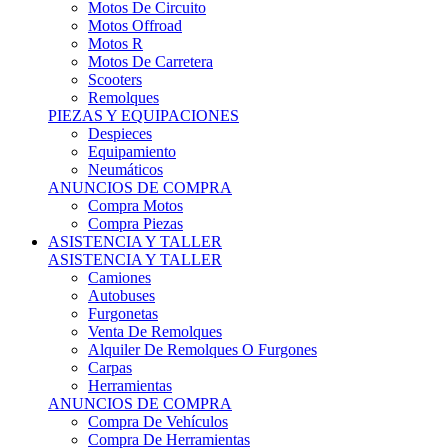
Motos Offroad
Motos R
Motos De Carretera
Scooters
Remolques
PIEZAS Y EQUIPACIONES
Despieces
Equipamiento
Neumáticos
ANUNCIOS DE COMPRA
Compra Motos
Compra Piezas
ASISTENCIA Y TALLER
ASISTENCIA Y TALLER
Camiones
Autobuses
Furgonetas
Venta De Remolques
Alquiler De Remolques O Furgones
Carpas
Herramientas
ANUNCIOS DE COMPRA
Compra De Vehículos
Compra De Herramientas