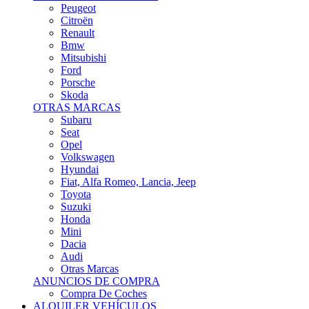
Citroën
Renault
Bmw
Mitsubishi
Ford
Porsche
Skoda
OTRAS MARCAS
Subaru
Seat
Opel
Volkswagen
Hyundai
Fiat, Alfa Romeo, Lancia, Jeep
Toyota
Suzuki
Honda
Mini
Dacia
Audi
Otras Marcas
ANUNCIOS DE COMPRA
Compra De Coches
ALQUILER VEHÍCULOS
ALQUILER VEHÍCULOS