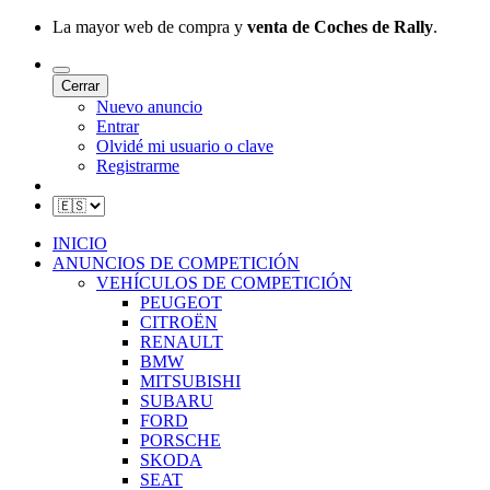
La mayor web de compra y
venta de Coches de Rally
.
Cerrar
Nuevo anuncio
Entrar
Olvidé mi usuario o clave
Registrarme
INICIO
ANUNCIOS DE COMPETICIÓN
VEHÍCULOS DE COMPETICIÓN
PEUGEOT
CITROËN
RENAULT
BMW
MITSUBISHI
SUBARU
FORD
PORSCHE
SKODA
SEAT