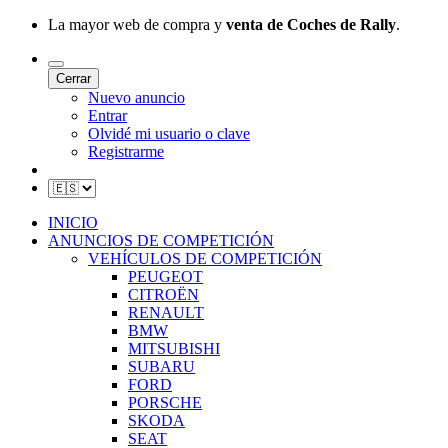
La mayor web de compra y
venta de Coches de Rally
.
Cerrar
Nuevo anuncio
Entrar
Olvidé mi usuario o clave
Registrarme
INICIO
ANUNCIOS DE COMPETICIÓN
VEHÍCULOS DE COMPETICIÓN
PEUGEOT
CITROËN
RENAULT
BMW
MITSUBISHI
SUBARU
FORD
PORSCHE
SKODA
SEAT