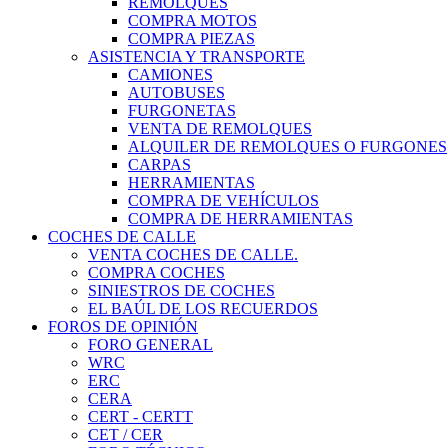
REMOLQUES
COMPRA MOTOS
COMPRA PIEZAS
ASISTENCIA Y TRANSPORTE
CAMIONES
AUTOBUSES
FURGONETAS
VENTA DE REMOLQUES
ALQUILER DE REMOLQUES O FURGONES
CARPAS
HERRAMIENTAS
COMPRA DE VEHÍCULOS
COMPRA DE HERRAMIENTAS
COCHES DE CALLE
VENTA COCHES DE CALLE.
COMPRA COCHES
SINIESTROS DE COCHES
EL BAÚL DE LOS RECUERDOS
FOROS DE OPINIÓN
FORO GENERAL
WRC
ERC
CERA
CERT - CERTT
CET / CER