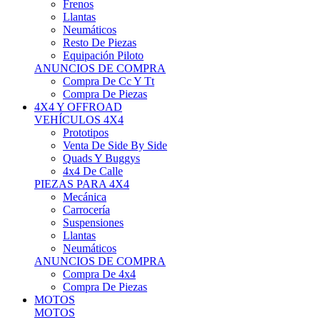
Neumáticos
Resto De Piezas
Equipación Piloto
ANUNCIOS DE COMPRA
Compra De Cc Y Tt
Compra De Piezas
4X4 Y OFFROAD
VEHÍCULOS 4X4
Prototipos
Venta De Side By Side
Quads Y Buggys
4x4 De Calle
PIEZAS PARA 4X4
Mecánica
Carrocería
Suspensiones
Llantas
Neumáticos
ANUNCIOS DE COMPRA
Compra De 4x4
Compra De Piezas
MOTOS
MOTOS
Motos De Circuito