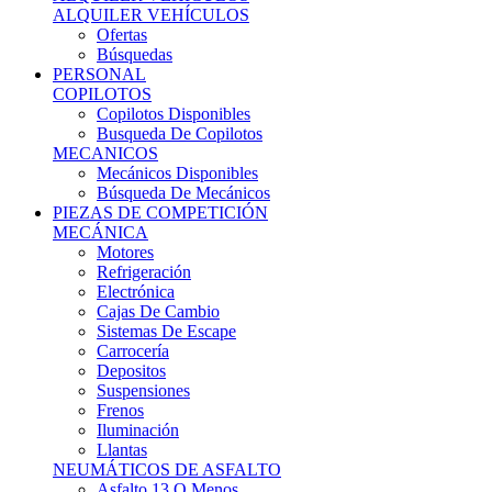
Ofertas
Búsquedas
PERSONAL
COPILOTOS
Copilotos Disponibles
Busqueda De Copilotos
MECANICOS
Mecánicos Disponibles
Búsqueda De Mecánicos
PIEZAS DE COMPETICIÓN
MECÁNICA
Motores
Refrigeración
Electrónica
Cajas De Cambio
Sistemas De Escape
Carrocería
Depositos
Suspensiones
Frenos
Iluminación
Llantas
NEUMÁTICOS DE ASFALTO
Asfalto 13 O Menos
Asfalto 14p