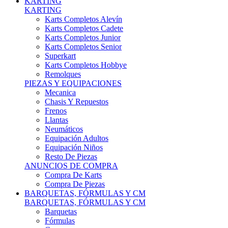
Karts Completos Alevín
Karts Completos Cadete
Karts Completos Junior
Karts Completos Senior
Superkart
Karts Completos Hobbye
Remolques
PIEZAS Y EQUIPACIONES
Mecanica
Chasis Y Repuestos
Frenos
Llantas
Neumáticos
Equipación Adultos
Equipación Niños
Resto De Piezas
ANUNCIOS DE COMPRA
Compra De Karts
Compra De Piezas
BARQUETAS, FÓRMULAS Y CM
BARQUETAS, FÓRMULAS Y CM
Barquetas
Fórmulas
Cm
Prototipos