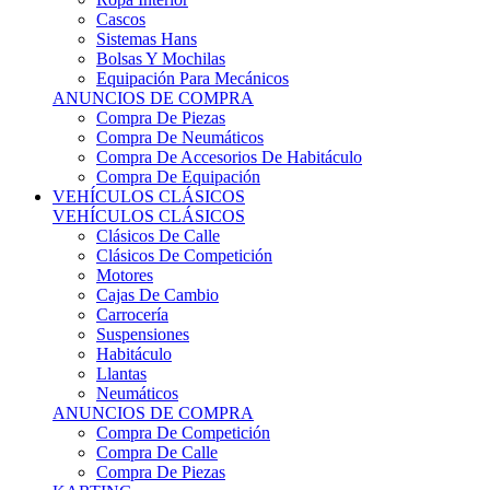
Sistemas Hans
Bolsas Y Mochilas
Equipación Para Mecánicos
ANUNCIOS DE COMPRA
Compra De Piezas
Compra De Neumáticos
Compra De Accesorios De Habitáculo
Compra De Equipación
VEHÍCULOS CLÁSICOS
VEHÍCULOS CLÁSICOS
Clásicos De Calle
Clásicos De Competición
Motores
Cajas De Cambio
Carrocería
Suspensiones
Habitáculo
Llantas
Neumáticos
ANUNCIOS DE COMPRA
Compra De Competición
Compra De Calle
Compra De Piezas
KARTING
KARTING