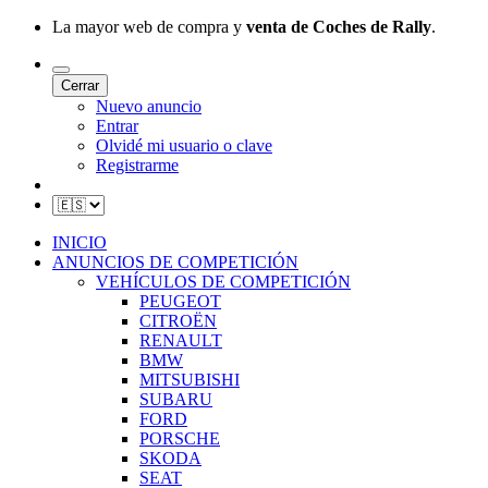
La mayor web de compra y
venta de Coches de Rally
.
Cerrar
Nuevo anuncio
Entrar
Olvidé mi usuario o clave
Registrarme
INICIO
ANUNCIOS DE COMPETICIÓN
VEHÍCULOS DE COMPETICIÓN
PEUGEOT
CITROËN
RENAULT
BMW
MITSUBISHI
SUBARU
FORD
PORSCHE
SKODA
SEAT