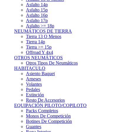
Asfalto 15p
Asfalto 16p
Asfalto 17p
Asfalto >= 18p
NEUMÁTICOS DE TIERRA
Tierra 13 O Menos
Tierra 14p
Tierra >= 15p
Offroad Y 4x4
OTROS NEUMÁTICOS
Otros Tipos De Neumáticos
HABITACULO
Asiento Baquet
Arneses
Volantes
Pedales
Extinción
Resto De Accesorios
EQUIPACIÓN PILOTO/COPILOTO
Packs Completos
Monos De Competición
Botines De Competición
Guantes
Ropa Interior
Cascos