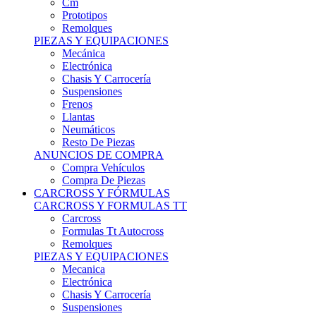
Remolques
PIEZAS Y EQUIPACIONES
Mecánica
Electrónica
Chasis Y Carrocería
Suspensiones
Frenos
Llantas
Neumáticos
Resto De Piezas
ANUNCIOS DE COMPRA
Compra Vehículos
Compra De Piezas
CARCROSS Y FÓRMULAS
CARCROSS Y FORMULAS TT
Carcross
Formulas Tt Autocross
Remolques
PIEZAS Y EQUIPACIONES
Mecanica
Electrónica
Chasis Y Carrocería
Suspensiones
Frenos
Llantas