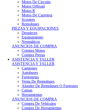
Motos Offroad
Motos R
Motos De Carretera
Scooters
Remolques
PIEZAS Y EQUIPACIONES
Despieces
Equipamiento
Neumáticos
ANUNCIOS DE COMPRA
Compra Motos
Compra Piezas
ASISTENCIA Y TALLER
ASISTENCIA Y TALLER
Camiones
Autobuses
Furgonetas
Venta De Remolques
Alquiler De Remolques O Furgones
Carpas
Herramientas
ANUNCIOS DE COMPRA
Compra De Vehículos
Compra De Herramientas