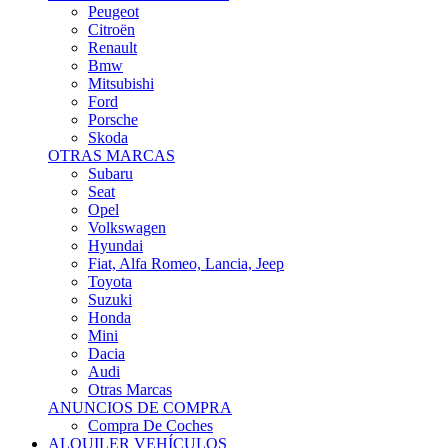
Citroën
Renault
Bmw
Mitsubishi
Ford
Porsche
Skoda
OTRAS MARCAS
Subaru
Seat
Opel
Volkswagen
Hyundai
Fiat, Alfa Romeo, Lancia, Jeep
Toyota
Suzuki
Honda
Mini
Dacia
Audi
Otras Marcas
ANUNCIOS DE COMPRA
Compra De Coches
ALQUILER VEHÍCULOS
ALQUILER VEHÍCULOS